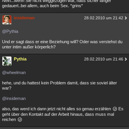
Nein...wenn Sie nicht weggezogen wär, hätts sicher länger
gedauert..bei allem, auch beim Sex. *grins*
Besucht
Teilgenommen
Alle
Neue
Geschlossen
Lesenswert
insideman
Schlüsselwörter
28.02.2010 um 21:42
@Pythia
Und er sagt dass er eine Beziehung will? Oder was verstehst du
unter intim außer körperlich?
Pythia
28.02.2010 um 21:46
@wheelman
hehe, und du hattest kein Problem damit, dass sie soviel älter
war?
@insideman
also, das werd ich dann jetzt nicht alles so genau erzählen
Es
geht über den Kontakt auf der Arbeit hinaus, dass muss mal
reichen