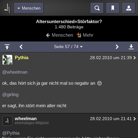
Menschen
Bereiche
Altersunterschied=Störfaktor?
1.480 Beiträge
Echtzeit
Diskussionen
Blogs
Videos
Statistiken
Menschen
Mehr
Chat
Wiki
Neuigkeiten
Seite
57
/ 74
meine Rubriken
Pythia
28.02.2010 um 21:39
Menschen
Wissenschaft
Politik
Mystery
Kriminalfälle
Spiritualität
Verschwörungen
Technologie
Ufologie
@wheelman
ok, das hört sich ja gar nicht mal so negativ an
Natur
Umfragen
Unterhaltung
weitere Rubriken
@girling
Philosophie
Träume
Orte
Esoterik
Literatur
er sagt, ihn stört mein alter nicht
Astronomie
Helpdesk
Gruppen
Gaming
Filme
wheelman
28.02.2010 um 21:41
ehemaliges Mitglied
Musik
Clash
Verbesserungen
Allmystery
English
@Pythia
Übersichten