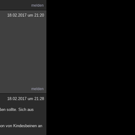
melden
18.02.2017 um 21:20
.
melden
18.02.2017 um 21:28
en sollte. Sich aus
chon von Kindesbeinen an