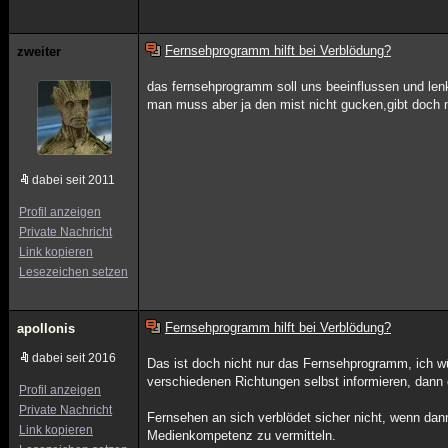
Fernsehprogramm hilft bei Verblödung?
zweiter
das fernsehprogramm soll uns beeinflussen und lenk
man muss aber ja den mist nicht gucken,gibt doch n
dabei seit 2011
Profil anzeigen
Private Nachricht
Link kopieren
Lesezeichen setzen
Fernsehprogramm hilft bei Verblödung?
apollonis
dabei seit 2016
Das ist doch nicht nur das Fernsehprogramm, ich wü
verschiedenen Richtungen selbst informieren, dann 
Profil anzeigen
Private Nachricht
Fernsehen an sich verblödet sicher nicht, wenn da
Link kopieren
Medienkompetenz zu vermitteln.