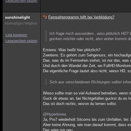
Lesezeichen setzen
Fernsehprogramm hilft bei Verblödung?
sunshinelight
ehemaliges Mitglied
Ich frage mich ausserdem...wiso plötzlich HD? 
Link kopieren
gucken möchte oder nicht, also woher kommt da
Lesezeichen setzen
Erstens: Was heißt hier plötzlich?
Zweitens: Es gehört zum Sehgenuss, ein hochaufgel
Das, was du im Fernsehen siehst, ist nur das, was d
Und durch den Wandel der Zeit, wo FullHD-Monitore 
Die eigentliche Frage lautet also nicht, wieso HD, 
Sich aus verschiedenen Richtungen selbst infor
Wieso sollte man so viel Aufwand betreiben, wenn m
Guck dir etwas an, bei Nichtgefallen guckst du es ha
Das ist doch nichts, wovon du lernen sollst.
@Hyperborea
Ja, Pro7 wiederholt Sitcoms bis zum Umfallen, bis 1
Aber keine Ahnung, wie man darauf kommt, dass es
Das wäre mir neu.