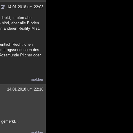
14.01.2018 um 22:03
direkt, impfen aber
 blöd, aber alle Blöden
n anderen Reality Mist,
entlich Rechtlichen
hmittagssendungen des
 Rosamunde Pilcher oder
melden
14.01.2018 um 22:16
s gemerkt...
melden