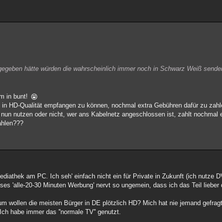
gegeben hätte würden die wahrscheinlich immer noch in Schwarz Weiß sende
m in bunt!
ie in HD-Qualität empfangen zu können, nochmal extra Gebühren dafür zu zahl
un nutzen oder nicht, wer ans Kabelnetz angeschlossen ist, zahlt nochmal 
ahlen???
Mediathek am PC. Ich seh' einfach nicht ein für Private in Zukunft (ich nutze
s 'alle-20-30 Minuten Werbung' nervt so ungemein, dass ich das Teil lieber d
m wollen die meisten Bürger in DE plötzlich HD? Mich hat nie jemand gefragt
ch habe immer das ''normale TV'' genutzt.