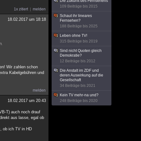
Die Zukunft des Fernsehens
109 Beiträge bis 2015
1x zitiert
melden
Schaut ihr lineares
18.02.2017 um 18:18
Fernsehen?
188 Beiträge bis 2025
Leben ohne TV!
315 Beiträge bis 2019
n.
Sind nicht Quoten gleich
Demokratie?
12 Beiträge bis 2012
en! Wir zahlen schon
Die Anstalt im ZDF und
extra Kabelgebühren und
deren Auswirkung auf die
Gesellschaft
34 Beiträge bis 2021
melden
Kein TV mehr-na und?
18.02.2017 um 20:43
248 Beiträge bis 2020
 DVB-T) auch noch drauf
irekt aus lasse, egal ob
, ob ich TV in HD