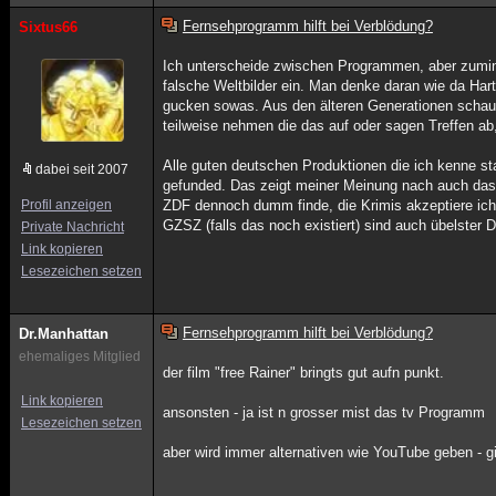
Fernsehprogramm hilft bei Verblödung?
Sixtus66
Ich unterscheide zwischen Programmen, aber zumind
falsche Weltbilder ein. Man denke daran wie da Hart
gucken sowas. Aus den älteren Generationen schau
teilweise nehmen die das auf oder sagen Treffen ab,
Alle guten deutschen Produktionen die ich kenne st
dabei seit 2007
gefunded. Das zeigt meiner Meinung nach auch da
Profil anzeigen
ZDF dennoch dumm finde, die Krimis akzeptiere ich
GZSZ (falls das noch existiert) sind auch übelster 
Private Nachricht
Link kopieren
Lesezeichen setzen
Fernsehprogramm hilft bei Verblödung?
Dr.Manhattan
ehemaliges Mitglied
der film "free Rainer" bringts gut aufn punkt.
Link kopieren
ansonsten - ja ist n grosser mist das tv Programm
Lesezeichen setzen
aber wird immer alternativen wie YouTube geben - gib