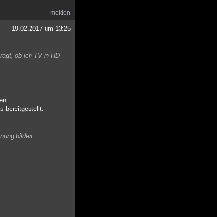
melden
19.02.2017 um 13:25
ragt, ob ich TV in HD
en.
 bereitgestellt.
nung bilden.