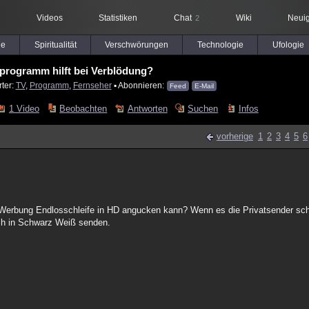
Videos
Statistiken
Chat
Wiki
Neuig
2
le
Spiritualität
Verschwörungen
Technologie
Ufologie
programm hilft bei Verblödung?
ter:
TV
,
Programm
,
Fernseher
▪ Abonnieren:
Feed
E-Mail
1 Video
Beobachten
Antworten
Suchen
Infos
vorherige
1
2
3
4
5
6
Werbung Endlosschleife in HD angucken kann? Wenn es die Privatsender sch
ch in Schwarz Weiß senden.