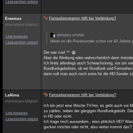
Lesezeichen setzen
Fernsehprogramm hilft bei Verblödung?
Erasmus
ehemaliges Mitglied
allmyboy schrieb:
Link kopieren
Wenn es die Privatsender schon vor 60 Jahren 
Lesezeichen setzen
Der war cool ^^
Aber die Werbung wäre wahrscheinlich dann trotzde
Ich finds allerdings auch Schwachsinnig, nur um s
Rundfunkgebühren, ob wir Rundfunk und Fernsehen n
dann soll man auch noch extra für die HD-Sender z
Fernsehprogramm hilft bei Verblödung?
LaAlma
ehemaliges Mitglied
Ich bin jetzt eine Woche TV-frei, es geht auch via 
zu zahlen, neben der gängigen Rundfunkgebühr. Diese
Link kopieren
in HD oder nicht.
Lesezeichen setzen
Ich frage mich ausserdem...wiso plötzlich HD? Waru
gucken möchte oder nicht, also woher kommt das? I