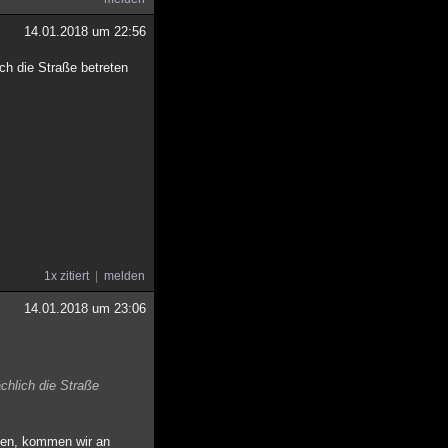
14.01.2018 um 22:56
ch die Straße betreten
1x zitiert
melden
14.01.2018 um 23:06
chlich die Straße
ufen, kommen wir an