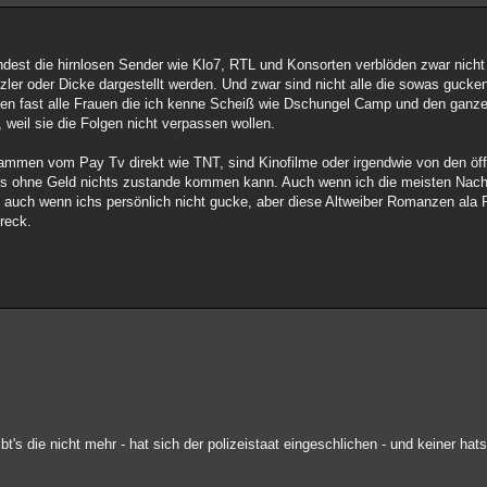
est die hirnlosen Sender wie Klo7, RTL und Konsorten verblöden zwar nicht 
zler oder Dicke dargestellt werden. Und zwar sind nicht alle die sowas gucken
en fast alle Frauen die ich kenne Scheiß wie Dschungel Camp und den ganze
 weil sie die Folgen nicht verpassen wollen.
ammen vom Pay Tv direkt wie TNT, sind Kinofilme oder irgendwie von den öff
ss ohne Geld nichts zustande kommen kann. Auch wenn ich die meisten Nac
 auch wenn ichs persönlich nicht gucke, aber diese Altweiber Romanzen ala
Dreck.
t's die nicht mehr - hat sich der polizeistaat eingeschlichen - und keiner hat