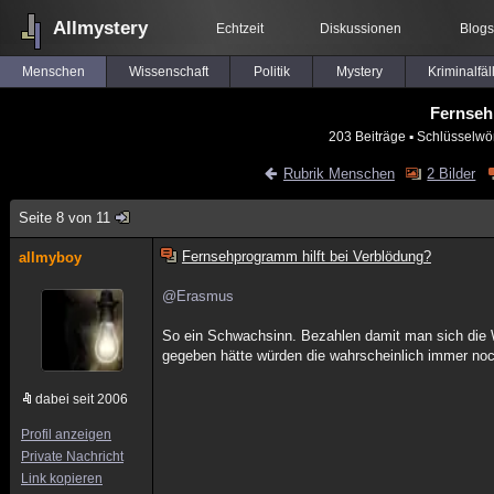
Allmystery
Echtzeit
Diskussionen
Blogs
Menschen
Wissenschaft
Politik
Mystery
Kriminalfäl
Fernseh
203 Beiträge
▪ Schlüsselwör
Rubrik Menschen
2 Bilder
Seite 8 von 11
Fernsehprogramm hilft bei Verblödung?
allmyboy
@Erasmus
So ein Schwachsinn. Bezahlen damit man sich die 
gegeben hätte würden die wahrscheinlich immer no
dabei seit 2006
Profil anzeigen
Private Nachricht
Link kopieren