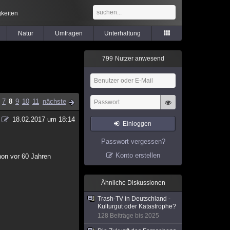
keiten
Natur
Umfragen
Unterhaltung
7
9
9
Nutzer anwesend
7
8
9
10
11
nächste
18.02.2017 um 18:14
Einloggen
Passwort vergessen?
Konto erstellen
on vor 60 Jahren
Ähnliche Diskussionen
Trash-TV in Deutschland -
Kulturgut oder Katastrophe?
128 Beiträge bis 2025