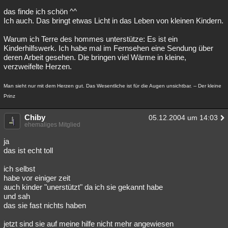
das finde ich schön ^^
Besucht
Teilgenommen
Alle
Neue
Geschlossen
Ich auch. Das bringt etwas Licht in das Leben von kleinen Kindern.
Lesenswert
Schlüsselwörter
Warum ich Terre des hommes unterstütze: Es ist ein
Kinderhilfswerk. Ich habe mal im Fernsehen eine Sendung über
deren Arbeit gesehen. Die bringen viel Wärme in kleine,
verzweifelte Herzen.
Man sieht nur mit dem Herzen gut. Das Wesentliche ist für die Augen unsichtbar. -- Der kleine
Prinz
Chiby
05.12.2004 um 14:03
ehemaliges Mitglied
ja
das ist echt toll
ich selbst
habe vor einiger zeit
auch kinder "unerstützt" da ich sie gekannt habe
und sah
das sie fast nichts haben
jetzt sind sie auf meine hilfe nicht mehr angewiesen