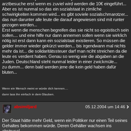
arztbesuche erst wenn es zuviel wird werden die 10€ eingeführt...
Aber es ist nunmal so das ein sozialstaat in zimliche
schwirigkeiten kommen wird... es gibt soviele sozialschmarotzer...
das nun darunter alle leute die darauf angewiesen sind mit runter
gezogen werden...
Erst wenn die menschen begreifen das sie nicht so egoistisch sein
sollen.... und eine hilfe nur dann annemen sollen wenn sie wirklich
nötig ist erst dann kann ein sozialstaat existieren. So müssen die
gelder immer wieder gekürzt werden... bis irgendwann mal nichts
mehr da ist... die solidaritätssteuer darf man nciht streichen da die
leute es verdient haben. Genau so wenig wie die abgaben an die
Juden. Deutschland steht nunmal leider in einer zwickmüle...
zu dumm... denn bald werden jene die kein geld haben dafür
bluten...
Wenn ein Mensch meint er würde dich kennen....
dann lass ihn einfach in dem Glauben.
absimiljard
05.12.2004 um 14:46
Der Staat hätte mehr Geld, wenn ein Politiker nur einen Teil seines
Gehaltes bekommen würde. Deren Gehälter wachsen ins
abstruse!