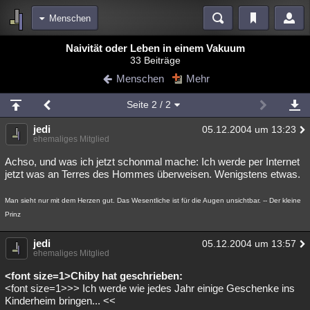
Menschen
Bereiche
Naivität oder Leben in einem Vakuum
33 Beiträge
Echtzeit
Diskussionen
Blogs
Videos
Statistiken
Menschen
Mehr
Chat
Wiki
Neuigkeiten
Seite
2
/ 2
meine Rubriken
jedi
05.12.2004 um 13:23
Menschen
Wissenschaft
Politik
Mystery
Kriminalfälle
ehemaliges Mitglied
Spiritualität
Verschwörungen
Technologie
Ufologie
Achso, und was ich jetzt schonmal mache: Ich werde per Internet
jetzt was an Terres des Hommes überweisen. Wenigstens etwas.
Natur
Umfragen
Unterhaltung
Man sieht nur mit dem Herzen gut. Das Wesentliche ist für die Augen unsichtbar. -- Der kleine
weitere Rubriken
Prinz
Philosophie
Träume
Orte
Esoterik
Literatur
jedi
05.12.2004 um 13:57
ehemaliges Mitglied
Astronomie
Helpdesk
Gruppen
Gaming
Filme
<font size=1>Chiby hat geschrieben:
Musik
Clash
Verbesserungen
Allmystery
English
<font size=1>>> Ich werde wie jedes Jahr einige Geschenke ins
Kinderheim bringen... <<
Übersichten