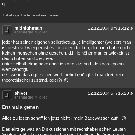
q.
Just let it go. The battle will soon be won.
midnightman
12.12.2004 um 15:12
ehemaliges Mitglied
jeder hat seinen eigenen selbstbetrug, je intelligenter (weiser) man
ist desto schwieriger ist es ihn zu entdecken, doch ich habe noch
keinen menschen ohne gesehen. d.h. je höher man entwickelt ist
desto höher sind die ziele.
unter selbstbetrug bezeichne ich den zustand, den das ego an
wert benötigt.
erst wenn das ego keinen wert mehr benötigt ist man frei (rein
theorethischer zustand, oder?)
shiver
12.12.2004 um 15:20
ehemaliges Mitglied
Erst mal allgemein.
Alles zu lesen schaff ich jetzt nicht - mein Badewasser läuft.
Das einzige was an Diskussionen mit rechthaberischen Leuten
Spaß macht ist sie soweit zu bringen, bis ihnen die Argumente