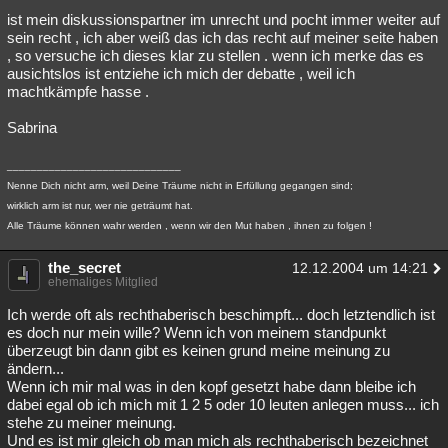
ist mein diskussionspartner im unrecht und pocht immer weiter auf
Besucht
Teilgenommen
Alle
Neue
Geschlossen
sein recht , ich aber weiß das ich das recht auf meiner seite haben
, so versuche ich dieses klar zu stellen . wenn ich merke das es
Lesenswert
Schlüsselwörter
ausichtslos ist entziehe ich mich der debatte , weil ich
machtkämpfe hasse .
Sabrina
_____________________________
Nenne Dich nicht arm, weil Deine Träume nicht in Erfüllung gegangen sind;
wirklich arm ist nur, wer nie geträumt hat.
Alle Träume können wahr werden , wenn wir den Mut haben , ihnen zu folgen !
the_secret
12.12.2004 um 14:21
ehemaliges Mitglied
Ich werde oft als rechthaberisch beschimpft... doch letztendlich ist
es doch nur mein wille? Wenn ich von meinem standpunkt
überzeugt bin dann gibt es keinen grund meine meinung zu
ändern...
Wenn ich mir mal was in den kopf gesetzt habe dann bleibe ich
dabei egal ob ich mich mit 1 2 5 oder 10 leuten anlegen muss... ich
stehe zu meiner meinung.
Und es ist mir gleich ob man mich als rechthaberisch bezeichnet