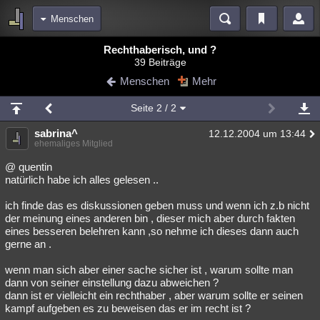
Menschen
Bereiche
Rechthaberisch, und ?
39 Beiträge
Echtzeit
Diskussionen
Blogs
Videos
Statistiken
Menschen
Mehr
Chat
Wiki
Neuigkeiten
Seite
2
/ 2
meine Rubriken
sabrina^
12.12.2004 um 13:44
Menschen
Wissenschaft
Politik
Mystery
Kriminalfälle
ehemaliges Mitglied
Spiritualität
Verschwörungen
Technologie
Ufologie
@ quentin
natürlich habe ich alles gelesen ..
Natur
Umfragen
Unterhaltung
ich finde das es diskussionen geben muss und wenn ich z.b nicht
weitere Rubriken
der meinung eines anderen bin , dieser mich aber durch fakten
eines besseren belehren kann ,so nehme ich dieses dann auch
Philosophie
Träume
Orte
Esoterik
Literatur
gerne an .
Astronomie
Helpdesk
Gruppen
Gaming
Filme
wenn man sich aber einer sache sicher ist , warum sollte man
dann von seiner einstellung dazu abweichen ?
Musik
Clash
Verbesserungen
Allmystery
English
dann ist er vielleicht ein rechthaber , aber warum sollte er seinen
kampf aufgeben es zu beweisen das er im recht ist ?
Übersichten