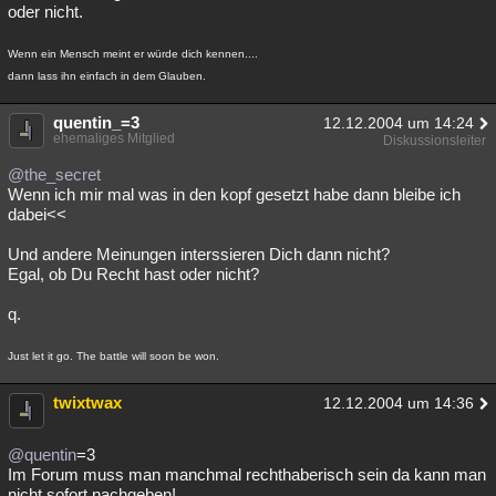
oder nicht.
Wenn ein Mensch meint er würde dich kennen....
dann lass ihn einfach in dem Glauben.
quentin_=3
12.12.2004 um 14:24
ehemaliges Mitglied
Diskussionsleiter
@the_secret
Wenn ich mir mal was in den kopf gesetzt habe dann bleibe ich
dabei<<
Und andere Meinungen interssieren Dich dann nicht?
Egal, ob Du Recht hast oder nicht?
q.
Just let it go. The battle will soon be won.
twixtwax
12.12.2004 um 14:36
@quentin
=3
Im Forum muss man manchmal rechthaberisch sein da kann man
nicht sofort nachgeben!