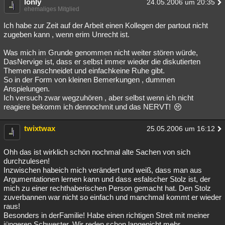
lonly
24.05.2006 um 20:35
ehemaliges Mitglied
Ich habe zur Zeit auf der Arbeit einen Kollegen der partout nicht
zugeben kann , wenn erim Unrecht ist.
Was mich im Grunde genommen nicht weiter stören würde,
DasNervige ist, dass er selbst immer wieder die diskutierten
Themen anschneidet und einfachkeine Ruhe gibt.
So in der Form von kleinen Bemerkungen , dummen
Anspielungen.
Ich versuch zwar wegzuhören , aber selbst wenn ich nicht
reagiere bekomm ich dennochmit und das NERVT!
twixtwax
25.05.2006 um 16:12
Ohh das ist wirklich schön nochmal alte Sachen von sich
durchzulesen!
Inzwischen habeich mich verändert und weiß, dass man aus
Argumentationen lernen kann und dass esfalscher Stolz ist, der
mich zu einer rechthaberischen Person gemacht hat. Den Stolz
zuverbannen war nicht so einfach und manchmal kommt er wieder
raus!
Besonders in derFamilie! Habe einen richtigen Streit mit meiner
jüngeren Schwester. Wir reden schon langenicht mehr