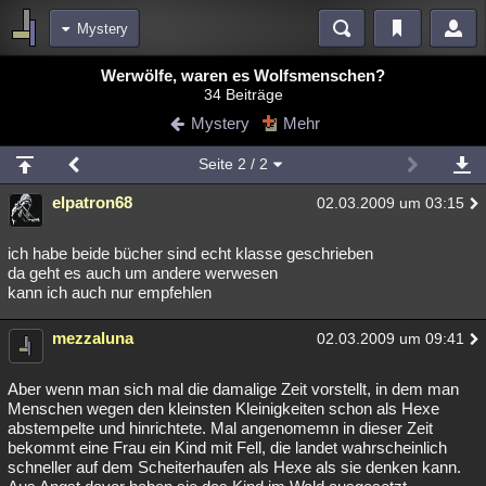
Mystery
Bereiche
Werwölfe, waren es Wolfsmenschen?
34 Beiträge
Echtzeit
Diskussionen
Blogs
Videos
Statistiken
Mystery
Mehr
Chat
Wiki
Neuigkeiten
2
Seite
2
/ 2
meine Rubriken
elpatron68
02.03.2009 um 03:15
Menschen
Wissenschaft
Politik
Mystery
Kriminalfälle
Spiritualität
Verschwörungen
Technologie
Ufologie
ich habe beide bücher sind echt klasse geschrieben
da geht es auch um andere werwesen
kann ich auch nur empfehlen
Natur
Umfragen
Unterhaltung
weitere Rubriken
mezzaluna
02.03.2009 um 09:41
Philosophie
Träume
Orte
Esoterik
Literatur
Aber wenn man sich mal die damalige Zeit vorstellt, in dem man
Astronomie
Helpdesk
Gruppen
Gaming
Filme
Menschen wegen den kleinsten Kleinigkeiten schon als Hexe
abstempelte und hinrichtete. Mal angenomemn in dieser Zeit
Musik
Clash
Verbesserungen
Allmystery
English
bekommt eine Frau ein Kind mit Fell, die landet wahrscheinlich
schneller auf dem Scheiterhaufen als Hexe als sie denken kann.
Übersichten