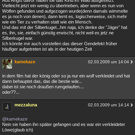
Aus Angst davor haben sie das Kind im Wald ausgesetzt.
Vielleicht jetzt ein wenig zu übertrieben, aber wenn es nun von
Besucht
Teilgenommen
Alle
Neue
Geschlossen
Wölfen gefunden und aufgezogen wurde(denn damals wimmelte
es ja noch von denen), dann lernt es, logischerweise, sich mehr
Lesenswert
Schlüsselwörter
wie ein Tier zu verhalten statt wie ein Mensch.
Und das mit der Silberkugel...hm naja, ich denke der "Jäger" hat
es, ihn, sie, einfach günstig erwischt, nicht weil es jetz ne
Silberkugel war.
Ich könnte mir auch vorstellen das dieser Gendefekt früher
häufiger aufgetreten ist als in der heutigen Zeit
kamekaze
02.03.2009 um 14:04
in dem film hat der könig oder so ja nur ein wolf verkleidet und hat
dann behauptet das, das die bestie wär...
dabei ist sie noch draußen rumgelaufen....
oder??...
mezzaluna
02.03.2009 um 14:14
@kamekaze
Nein sie haben ihn später gefangen und es war ein verkleideter
Löwe(glaub ich)