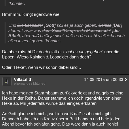
"könnte".
Hmmmm. Klingt irgendwie wie
Und
Die Leopolder
[
Gott
] soll es ja auch geben.
Beides
[
Der
]
stammt zwar aus
dem Spiel "Vampire de Masquerade"
[
der
Bibel
], aber daß heißt ja nicht, daß es das nicht vielleicht auch
alles in echt geben "könnte".
Da aber rutscht Dir doch glatt ein "
hat es nie gegeben
" über die
Lippen. Wieso Kainiten & Leopolder dann doch?
Oder "Hexe", wenn wir schon dabei sind...
VillaLilith
14.09.2015 um 00:33
ehemaliges Mitglied
Ich habe meinen Stammbaum zurückverfolgt und da gab es eine
Hexe in der Reihe. Daher stamme ich doch irgendwie von einer
Hexe ab. Mir jedenfalls würde das einiges erklären.
An Gott glaube ich nicht, weil ich weiß daß es ihn nicht gibt.
Dennoch habe ich ein Kreuz überm Bett hängen und bete jeden
Abend bevor ich schlafen gehe. Das wäre dann ja auch Ironie!