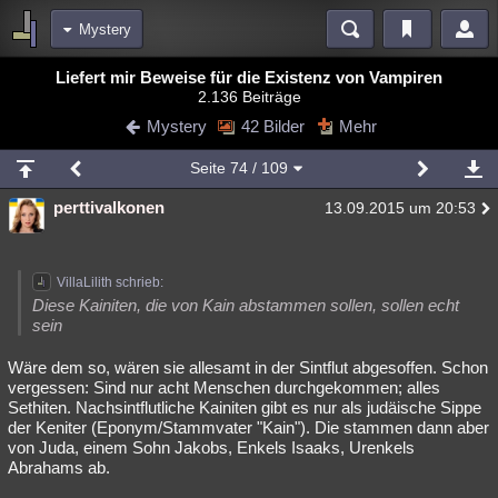
Mystery
Bereiche
Liefert mir Beweise für die Existenz von Vampiren
2.136 Beiträge
Echtzeit
Diskussionen
Blogs
Videos
Statistiken
Mystery
42 Bilder
Mehr
Chat
Wiki
Neuigkeiten
3
Seite
74
/ 109
meine Rubriken
perttivalkonen
13.09.2015 um 20:53
Menschen
Wissenschaft
Politik
Mystery
Kriminalfälle
Spiritualität
Verschwörungen
Technologie
Ufologie
VillaLilith schrieb:
Natur
Umfragen
Unterhaltung
Diese Kainiten, die von Kain abstammen sollen, sollen echt
sein
weitere Rubriken
Wäre dem so, wären sie allesamt in der Sintflut abgesoffen. Schon
Philosophie
Träume
Orte
Esoterik
Literatur
vergessen: Sind nur acht Menschen durchgekommen; alles
Sethiten. Nachsintflutliche Kainiten gibt es nur als judäische Sippe
Astronomie
Helpdesk
Gruppen
Gaming
Filme
der Keniter (Eponym/Stammvater "Kain"). Die stammen dann aber
von Juda, einem Sohn Jakobs, Enkels Isaaks, Urenkels
Musik
Clash
Verbesserungen
Allmystery
English
Abrahams ab.
Übersichten