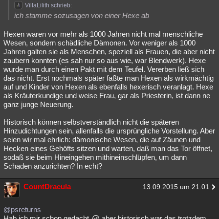
VillaLilith schrieb:
Besucht
Teilgenommen
Alle
Neue
Geschlossen
ich stamme sozusagen von einer Hexe ab
Lesenswert
Schlüsselwörter
Hexen waren vor mehr als 1000 Jahren nicht mal menschliche
Wesen, sondern schädliche Dämonen. Vor weniger als 1000
Jahren galten sie als Menschen, speziell als Frauen, die aber nicht
zaubern konnten (es sah nur so aus wie, war Blendwerk). Hexe
wurde man durch einen Pakt mit dem Teufel. Vererben ließ sich
das nicht. Erst nochmals später faßte man Hexen als wirkmächtig
auf und Kinder von Hexen als ebenfalls hexerisch veranlagt. Hexe
als Kräuterkundige und weise Frau, gar als Priesterin, ist dann ne
ganz junge Neuerung.
Historisch können selbstverständlich nicht die späteren
Hinzudichtungen sein, allenfalls die ursprüngliche Vorstellung. Aber
seien wir mal ehrlich: dämonische Wesen, die auf Zäunen und
Hecken eines Gehöfts sitzen und warten, daß man das Tor öffnet,
sodaß sie beim Hineingehen mithineinschlüpfen, um dann
Schaden anzurichten? In echt?
CountDracula
13.09.2015 um 21:01
@psreturns
Hab ich mir schon gedacht
aber historisch war das trotzdem