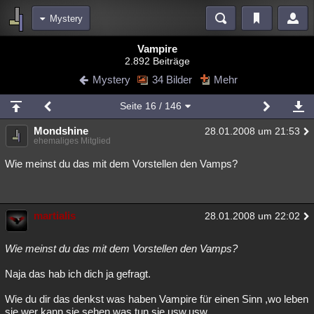
Mystery
Bereiche
Vampire
2.892 Beiträge
Echtzeit
Diskussionen
Blogs
Videos
Statistiken
Mystery
34 Bilder
Mehr
Chat
Wiki
Neuigkeiten
Seite
16
/ 146
meine Rubriken
Mondshine
28.01.2008 um 21:53
Menschen
Wissenschaft
Politik
Mystery
Kriminalfälle
ehemaliges Mitglied
Spiritualität
Verschwörungen
Technologie
Ufologie
Wie meinst du das mit dem Vorstellen den Vamps?
Natur
Umfragen
Unterhaltung
weitere Rubriken
martialis
28.01.2008 um 22:02
Philosophie
Träume
Orte
Esoterik
Literatur
Wie meinst du das mit dem Vorstellen den Vamps?
Astronomie
Helpdesk
Gruppen
Gaming
Filme
Naja das hab ich dich ja gefragt.
Musik
Clash
Verbesserungen
Allmystery
English
Wie du dir das denkst was haben Vampire für einen Sinn ,wo leben
Übersichten
sie,wer kann sie sehen,was tun sie usw.usw.