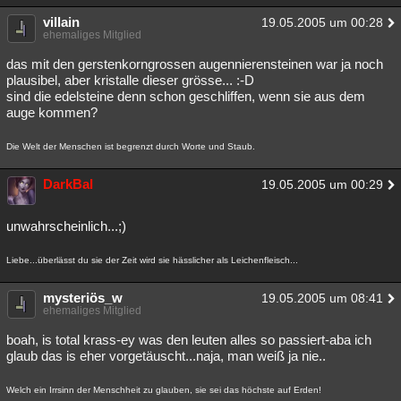
villain
19.05.2005 um 00:28
ehemaliges Mitglied
das mit den gerstenkorngrossen augennierensteinen war ja noch
plausibel, aber kristalle dieser grösse... :-D
sind die edelsteine denn schon geschliffen, wenn sie aus dem
auge kommen?
Die Welt der Menschen ist begrenzt durch Worte und Staub.
DarkBal
19.05.2005 um 00:29
unwahrscheinlich...;)
Liebe...überlässt du sie der Zeit wird sie hässlicher als Leichenfleisch...
mysteriös_w
19.05.2005 um 08:41
ehemaliges Mitglied
boah, is total krass-ey was den leuten alles so passiert-aba ich
glaub das is eher vorgetäuscht...naja, man weiß ja nie..
Welch ein Irrsinn der Menschheit zu glauben, sie sei das höchste auf Erden!