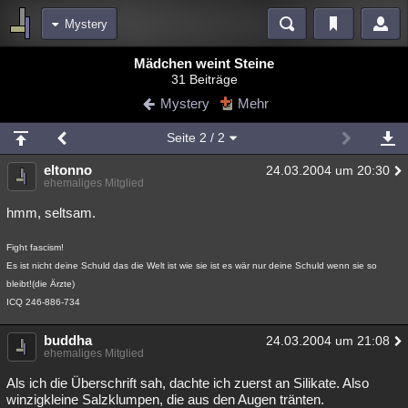
Mystery
Bereiche
Mädchen weint Steine
31 Beiträge
Echtzeit
Diskussionen
Blogs
Videos
Statistiken
Mystery
Mehr
Chat
Wiki
Neuigkeiten
3
Seite
2
/ 2
meine Rubriken
eltonno
24.03.2004 um 20:30
Menschen
Wissenschaft
Politik
Mystery
Kriminalfälle
ehemaliges Mitglied
Spiritualität
Verschwörungen
Technologie
Ufologie
hmm, seltsam.
Natur
Umfragen
Unterhaltung
Fight fascism!
Es ist nicht deine Schuld das die Welt ist wie sie ist es wär nur deine Schuld wenn sie so
weitere Rubriken
bleibt!(die Ärzte)
Philosophie
Träume
Orte
Esoterik
Literatur
ICQ 246-886-734
Astronomie
Helpdesk
Gruppen
Gaming
Filme
buddha
24.03.2004 um 21:08
ehemaliges Mitglied
Musik
Clash
Verbesserungen
Allmystery
English
Als ich die Überschrift sah, dachte ich zuerst an Silikate. Also
winzigkleine Salzklumpen, die aus den Augen tränten.
Übersichten