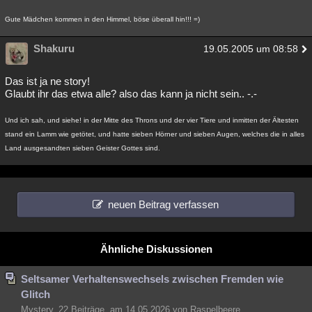
Gute Mädchen kommen in den Himmel, böse überall hin!!! =)
Shakuru
19.05.2005 um 08:58
Das ist ja ne story!
Glaubt ihr das etwa alle? also das kann ja nicht sein.. -.-
Und ich sah, und siehe! in der Mitte des Throns und der vier Tiere und inmitten der Ältesten
stand ein Lamm wie getötet, und hatte sieben Hörner und sieben Augen, welches die in alles
Land ausgesandten sieben Geister Gottes sind.
neuen Beitrag verfassen
Ähnliche Diskussionen
Seltsamer Verhaltenswechsels zwischen Fremden wie
Glitch
Mystery, 22 Beiträge, am 14.05.2026 von Raspelbeere