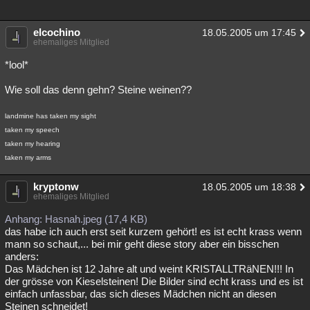
Besucht
Teilgenommen
Alle
Neue
Geschlossen
elcochino
18.05.2005 um 17:45
Lesenswert
Schlüsselwörter
ehemaliges Mitglied
*lool*
Wie soll das denn gehn? Steine weinen??
landmine has taken my sight
taken my speech
taken my hearing
taken my arms
kryptonw
18.05.2005 um 18:38
ehemaliges Mitglied
Anhang: Hasnah.jpeg (17,4 KB)
das habe ich auch erst seit kurzem gehört! es ist echt krass wenn
mann so schaut,... bei mir geht diese story aber ein bisschen
anders:
Das Mädchen ist 12 Jahre alt und weint KRISTALLTRäNEN!!! In
der grösse von Kieselsteinen! Die Bilder sind echt krass und es ist
einfach unfassbar, das sich dieses Mädchen nicht an diesen
Steinen schneidet!