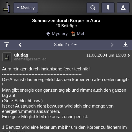
Mystery
Bereiche
Schmerzen durch Körper in Aura
26 Beiträge
Echtzeit
Diskussionen
Blogs
Videos
Statistiken
Mystery
Mehr
Chat
Wiki
Neuigkeiten
3
Seite
2
/ 2
meine Rubriken
uludag
11.06.2004 um 15:08
Menschen
Wissenschaft
Politik
Mystery
Kriminalfälle
ehemaliges Mitglied
Spiritualität
Verschwörungen
Technologie
Ufologie
Aura reinigen durch indianische feder technik !
------------------------------------------------------
Die Aura ist das energiefeld das den körper von allen seiten umgibt
Natur
Umfragen
Unterhaltung
!
weitere Rubriken
Man gibt energie den ganzen tag ab und nimmt auch den ganzen
tag auf
Philosophie
Träume
Orte
Esoterik
Literatur
(Gute-Schlecht usw.)
Ist der Austausch nicht bewusst wird sich eine menge von
Astronomie
Helpdesk
Gruppen
Gaming
Filme
energietrümmern ansammeln.
Eine gute Möglichkleit die aura zureinigen ist.
Musik
Clash
Verbesserungen
Allmystery
English
1.Benutzt wird eine feder um mit ihr um den Körper zu fächern im
Übersichten