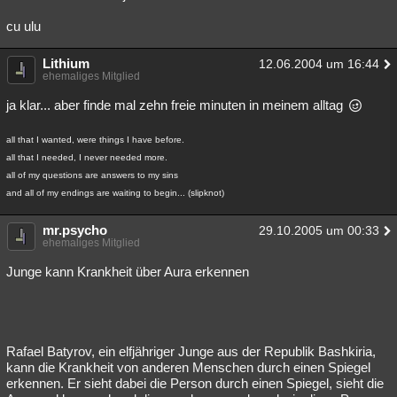
cu ulu
Lithium
12.06.2004 um 16:44
ehemaliges Mitglied
ja klar... aber finde mal zehn freie minuten in meinem alltag
all that I wanted, were things I have before.
all that I needed, I never needed more.
all of my questions are answers to my sins
and all of my endings are waiting to begin... (slipknot)
mr.psycho
29.10.2005 um 00:33
ehemaliges Mitglied
Junge kann Krankheit über Aura erkennen
Rafael Batyrov, ein elfjähriger Junge aus der Republik Bashkiria,
kann die Krankheit von anderen Menschen durch einen Spiegel
erkennen. Er sieht dabei die Person durch einen Spiegel, sieht die