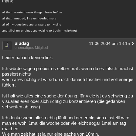
thanx
all that I wanted, were things I have before.
all that I needed, I never needed more.
all of my questions are answers to my sins
and all of my endings are waiting to begin... (slipknot)
uludag
11.06.2004 um 18:15
ehemaliges Mitglied
Leider hab ich keinen link.
Ich würde sagen probier es selber mal . wenn du es falsch machst
passiert nichts
wenn alles richtig ist wirsd du dich danach frischer und voll energie
fühlen .
Ist halt wie alles eine sache der übung ,für viele ist es schwierig zu
visualiesieren oder sich richtig zu konzentrieren (die gedanken
schweifen ab usw.)
Ich denke wenn alles richtig läuft und der erfolg sich einstellt wird
man es wohl 1mal die woche oder vielleicht sogar 1mal am tag
machen .
Wie man zeit hat ist ja nur eine sache von 10min.