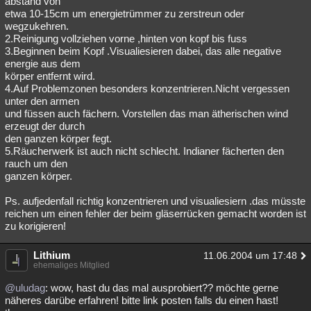
abstand von
etwa 10-15cm um energietrümmer zu zerstreun oder
Besucht
Teilgenommen
Alle
Neue
Geschlossen
wegzukehren.
2.Reinigung vollziehen vorne ,hinten von kopf bis fuss
Lesenswert
Schlüsselwörter
3.Beginnen beim Kopf .Visualiesieren dabei, das alle negative
energie aus dem
körper entfernt wird.
4.Auf Problemzonen besonders konzentrieren.Nicht vergessen
unter den armen
und füssen auch fächern. Vorstellen das man ätherischen wind
erzeugt der durch
den ganzen körper fegt.
5.Räucherwerk ist auch nicht schlecht. Indianer fächerten den
rauch um den
ganzen körper.
Ps. aufjedenfall richtig konzentrieren und visualiesiern .das müsste
reichen um einen fehler der beim gläserrücken gemacht worden ist
zu korigieren!
Lithium
11.06.2004 um 17:48
ehemaliges Mitglied
@uludag
: wow, hast du das mal ausprobiert?? möchte gerne
näheres darübe erfahren! bitte link posten falls du einen hast!