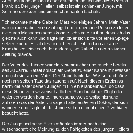
Aura und kann anhand dieser erkennen, ob und wie diese Person
krank ist. Der junge "Heiler" selbst ist ein schlanker Junge, mit
Sommersprossen und einem charmanten Lächeln.
"Ich erkannte meine Gabe im März vor einigen Jahren. Mein Vater
war gerade dabei einen Zeitungsbericht über eine Person zu lesen,
die durch Menschen sehen konnte. Ich sagte zu ihm, dass ich das
gleiche auch kann und fragte ihn, ob er sich bitte vor einen Spiegel
setzen könne. Er tat dies und ich erzählte ihm dann all seine
Krankheiten, eine nach der anderen," so Rafael zu der rusischen
Zeitung pravda.
Der Vater des Jungen war ein Kettenraucher und rauchte bereits
seit 30 Jahre. Rafael sprach ein Gebet zu einer Kanne mit Wasser
und gab sie seinem Vater. Der Mann trank das Wasser und hörte
noch am selben Tage das rauchen auf. Nach diesem Ereigniss
nahm der Vater seinen Jungen mit in ein Krankenhaus, so dass
diese Gabe vom wissenschaftlichen Standpunkt bestätigt oder
widerlegt werden könnte. Interessanterweise wollte niemand
zuhören was der Vater zu sagen hatte, außer ein Doktor, der sich
wunderte und fragte ob der Junge schon einmal einen Psychiater
besucht hatte.
Der Junge und seine Eltern möchten immer noch eine
wissenschaftliche Meinung zu den Fähigkeiten des jungen Heilers