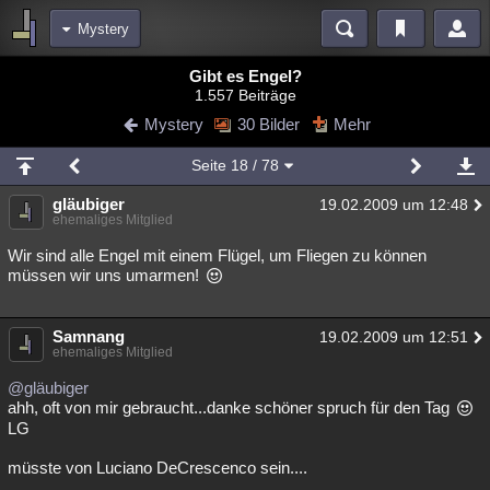
Mystery
Bereiche
Gibt es Engel?
1.557 Beiträge
Echtzeit
Diskussionen
Blogs
Videos
Statistiken
Mystery
30 Bilder
Mehr
Chat
Wiki
Neuigkeiten
Seite
18
/ 78
meine Rubriken
gläubiger
19.02.2009 um 12:48
Menschen
Wissenschaft
Politik
Mystery
Kriminalfälle
ehemaliges Mitglied
Spiritualität
Verschwörungen
Technologie
Ufologie
Wir sind alle Engel mit einem Flügel, um Fliegen zu können
müssen wir uns umarmen!
Natur
Umfragen
Unterhaltung
weitere Rubriken
Samnang
19.02.2009 um 12:51
ehemaliges Mitglied
Philosophie
Träume
Orte
Esoterik
Literatur
@gläubiger
Astronomie
Helpdesk
Gruppen
Gaming
Filme
ahh, oft von mir gebraucht...danke schöner spruch für den Tag
LG
Musik
Clash
Verbesserungen
Allmystery
English
müsste von Luciano DeCrescenco sein....
Übersichten