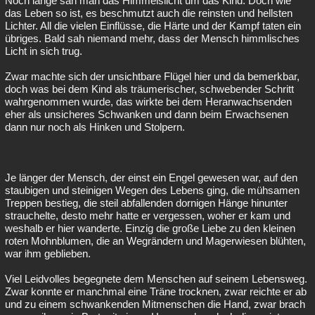
Noch lange sah man das Himmelslicht um das Kind. Doch wie
das Leben so ist, es beschmutzt auch die reinsten und hellsten
Lichter. All die vielen Einflüsse, die Härte und der Kampf taten ein
übriges. Bald sah niemand mehr, dass der Mensch himmlisches
Licht in sich trug.
Zwar machte sich der unsichtbare Flügel hier und da bemerkbar,
doch was bei dem Kind als träumerischer, schwebender Schritt
wahrgenommen wurde, das wirkte bei dem Heranwachsenden
eher als unsicheres Schwanken und dann beim Erwachsenen
dann nur noch als Hinken und Stolpern.
Je länger der Mensch, der einst ein Engel gewesen war, auf den
staubigen und steinigen Wegen des Lebens ging, die mühsamen
Treppen bestieg, die steil abfallenden dornigen Hänge hinunter
strauchelte, desto mehr hatte er vergessen, woher er kam und
weshalb er hier wanderte. Einzig die große Liebe zu den kleinen
roten Mohnblumen, die an Wegrändern und Magerwiesen blühten,
war ihm geblieben.
Viel Leidvolles begegnete dem Menschen auf seinem Lebensweg.
Zwar konnte er manchmal eine Träne trocknen, zwar reichte er ab
und zu einem schwankenden Mitmenschen die Hand, zwar brach