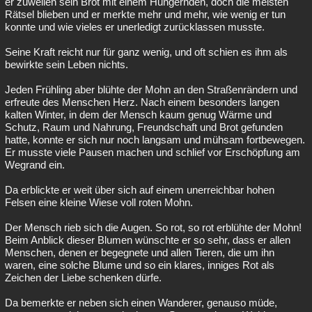
er zuweilen sein Brot mit einem Hungernden, doch die meisten
Rätsel blieben und er merkte mehr und mehr, wie wenig er tun
konnte und wie vieles er unerledigt zurücklassen musste.
Seine Kraft reicht nur für ganz wenig, und oft schien es ihm als
bewirkte sein Leben nichts.
Jeden Frühling aber blühte der Mohn an den Straßenrändern und
erfreute des Menschen Herz. Nach einem besonders langen
kalten Winter, in dem der Mensch kaum genug Wärme und
Schutz, Raum und Nahrung, Freundschaft und Brot gefunden
hatte, konnte er sich nur noch langsam und mühsam fortbewegen.
Er musste viele Pausen machen und schlief vor Erschöpfung am
Wegrand ein.
Da erblickte er weit über sich auf einem unerreichbar hohen
Felsen eine kleine Wiese voll roten Mohn.
Der Mensch rieb sich die Augen. So rot, so rot erblühte der Mohn!
Beim Anblick dieser Blumen wünschte er so sehr, dass er allen
Menschen, denen er begegnete und allen Tieren, die um ihn
waren, eine solche Blume und so ein klares, inniges Rot als
Zeichen der Liebe schenken dürfe.
Da bemerkte er neben sich einen Wanderer, genauso müde,