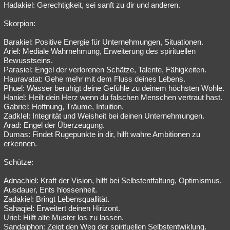
Hadakiel: Gerechtigkeit, sei sanft zu dir und anderen.
Skorpion:
Barakiel: Positive Energie für Unternehmungen, Situationen.
Ariel: Mediale Wahrnehmung, Erweiterung des spirituellen
Bewusstseins.
Parasiel: Engel der verlorenen Schätze, Talente, Fähigkeiten.
Hauravatat: Gehe mehr mit dem Fluss deines Lebens.
Phuel: Wasser beruhigt deine Gefühle zu deinem höchsten Wohle.
Haniel: Heilt dein Herz wenn du falschen Menschen vertraut hast.
Gabriel: Hoffnung, Träume, Intuition.
ZadkIel: Integrität und Weisheit bei deinen Unternehmungen.
Arad: Engel der Überzeugung.
Dumas: Findet Rugepunkte in dir, hilft wahre Ambitionen zu
erkennen.
Schütze:
Adnachiel: Kraft der Vision, hilft bei Selbstentfaltung, Optimismus,
Ausdauer, Ents hlossenheit.
Zadakiel: Bringt Lebensquallität.
Sahaqiel: Erweitert deinen Hirizont.
Uriel: Hilft alte Muster los zu lassen.
Sandalphon: Zeigt den Weg der spirituellen Selbstentwiklung.