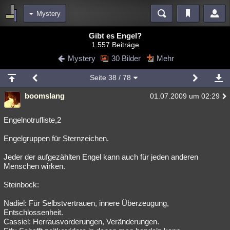
Mystery
Bereiche
Gibt es Engel?
1.557 Beiträge
Echtzeit
Diskussionen
Blogs
Videos
Statistiken
Mystery
30 Bilder
Mehr
Chat
Wiki
Neuigkeiten
Seite
38
/ 78
meine Rubriken
boomslang
01.07.2009 um 02:29
Menschen
Wissenschaft
Politik
Mystery
Kriminalfälle
Spiritualität
Verschwörungen
Technologie
Ufologie
Engelnotrufliste,2
Engelgruppen für Sternzeichen.
Natur
Umfragen
Unterhaltung
weitere Rubriken
Jeder der aufgezählten Engel kann auch für jeden anderen
Menschen wirken.
Philosophie
Träume
Orte
Esoterik
Literatur
Steinbock:
Astronomie
Helpdesk
Gruppen
Gaming
Filme
Nadiel: Für Selbstvertrauen, innere Überzeugung,
Musik
Clash
Verbesserungen
Allmystery
English
Entschlossenheit.
Cassiel: Herrausvorderungen, Veränderungen.
Übersichten