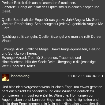
Pedael: Befreit dich aus belastenden Situationen.
Gazardiel: Bringt die Kraft des Optimismus in deinen Körper und
Geist.
Quelle: Botschaft der Engel für das ganze Jahr/ Angela Mc Gerr.
Weitere Empfehlung: Schutzengel für jeden Augenblick/ Angela Mc
Gerr.
Nachtrag zu Erzengeln. Quelle: Erzengel wie man sie ruft/ Doreen
Virtue.
Erzengel Ariel: Göttliche Magie, Umweltangelegenheiten, Heilung
und Schutz von Tieren.
Erzengel Azrael: Trost für Sterbende, Trauernde und
Hinterbliebene, Hilft der Seele Beim Übergang in die jenseitige
Welt, Engel des Todes.
boomslang
01.07.2009 um 04:03
Und bitte nicht vergessen wenn ihr einen Engel um etwas gebeten
habt euch direkt zu bedanken und eure Wünsche deutlich zu
formulieren ihr müsst eure Ziehle, Wünsche, Hoffnungen vor
Augen haben sonst kann der Engel euch nicht richtig helfen und
denkt dran Engel kennen kein Nein oder Nicht also vormuliert das