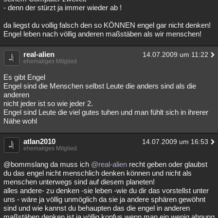
- denn der stürzt ja immer wieder ab !
da liegst du vollig falsch den so KÖNNEN engel gar nicht denken!
Engel leben nach völlig anderen maßstäben als wir menschen!
real-alien
14.07.2009 um 11:22
ehemaliges Mitglied
Es gibt Engel
Engel sind die Menschen selbst Leute die anders sind als die
anderen
nicht jeder ist so wie jeder 2.
Engel sind Leute die viel gutes tuhen und man fühlt sich in ihrerer
Nähe wohl
atlan2010
14.07.2009 um 16:53
ehemaliges Mitglied
@bommslang da muss ich
@real-alien
recht geben oder glaubst
du das engel nicht menschlich denken können und nicht als
menschen unterwegs sind auf diesem planeten!
alles andere- zu denken -sie leben -wie du dir das vorstellst unter
uns - wäre ja völlig unmöglich da sie ja andere sphären gewöhnt
sind und wie kannst du behaupten das die engel in anderen
maßstäben denken ist ja völlig konfus wenn man ein wenig ahnung