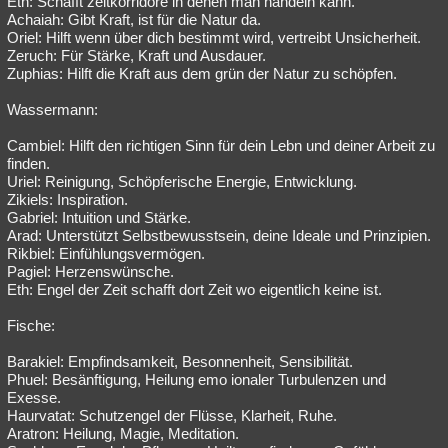
Eth: Schafft zeitkorridore in denen man handeln kann.
Achaiah: Gibt Kraft, ist für die Natur da.
Besucht
Teilgenommen
Alle
Neue
Geschlossen
Oriel: Hilft wenn über dich bestimmt wird, vertreibt Unsicherheit.
Zeruch: Für Stärke, Kraft und Ausdauer.
Lesenswert
Schlüsselwörter
Zuphias: Hilft die Kraft aus dem grün der Natur zu schöpfen.
Wassermann:
Cambiel: Hilft den richtigen Sinn für dein Lebn und deiner Arbeit zu
finden.
Uriel: Reinigung, Schöpferische Energie, Entwicklung.
Zikiels: Inspiration.
Gabriel: Intuition und Stärke.
Arad: Unterstützt Selbstbewusstsein, deine Ideale und Prinzipien.
Rikbiel: Einfühlungsvermögen.
Pagiel: Herzenswünsche.
Eth: Engel der Zeit schafft dort Zeit wo eigentlich keine ist.
Fische:
Barakiel: Empfindsamkeit, Besonnenheit, Sensibilität.
Phuel: Besänftigung, Heilung emo ionaler Turbulenzen und
Exesse.
Haurvatat: Schutzengel der Flüsse, Klarheit, Ruhe.
Aratron: Heilung, Magie, Meditation.