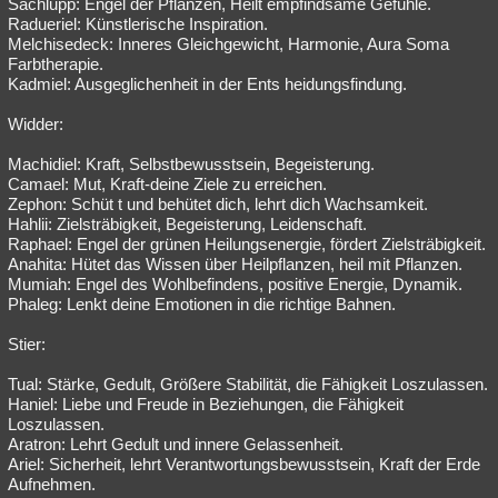
Sachlupp: Engel der Pflanzen, Heilt empfindsame Gefühle.
Radueriel: Künstlerische Inspiration.
Melchisedeck: Inneres Gleichgewicht, Harmonie, Aura Soma
Farbtherapie.
Kadmiel: Ausgeglichenheit in der Ents heidungsfindung.
Widder:
Machidiel: Kraft, Selbstbewusstsein, Begeisterung.
Camael: Mut, Kraft-deine Ziele zu erreichen.
Zephon: Schüt t und behütet dich, lehrt dich Wachsamkeit.
Hahlii: Zielsträbigkeit, Begeisterung, Leidenschaft.
Raphael: Engel der grünen Heilungsenergie, fördert Zielsträbigkeit.
Anahita: Hütet das Wissen über Heilpflanzen, heil mit Pflanzen.
Mumiah: Engel des Wohlbefindens, positive Energie, Dynamik.
Phaleg: Lenkt deine Emotionen in die richtige Bahnen.
Stier:
Tual: Stärke, Gedult, Größere Stabilität, die Fähigkeit Loszulassen.
Haniel: Liebe und Freude in Beziehungen, die Fähigkeit
Loszulassen.
Aratron: Lehrt Gedult und innere Gelassenheit.
Ariel: Sicherheit, lehrt Verantwortungsbewusstsein, Kraft der Erde
Aufnehmen.