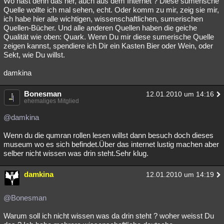
Wo hast denn das her, auch aus dem Internet ? Diese sumerische
Quelle wollte ich mal sehen, echt. Oder komm zu mir, zeig sie mir,
Besucht
Teilgenommen
Alle
Neue
Geschlossen
ich habe hier alle wichtigen, wissenschaftlichen, sumerischen
Quellen-Bücher. Und alle anderen Quellen haben die geiche
Lesenswert
Schlüsselwörter
Qualität wie oben: Quark. Wenn Du mir diese sumerische Quelle
zeigen kannst, spendiere ich Dir ein Kasten Bier oder Wein, oder
Sekt, wie Du willst.
damkina
Bonesman
12.01.2010 um 14:16
ehemaliges Mitglied
@damkina
Wenn du die qumran rollen lesen willst dann besuch doch dieses
museum wo es sich befindet.Über das internet lustig machen aber
selber nicht wissen was drin steht.Sehr klug.
damkina
12.01.2010 um 14:19
@Bonesman
Warum soll ich nicht wissen was da drin steht ? woher weisst Du