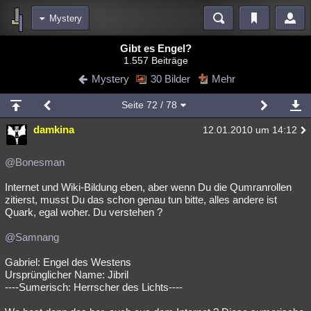
Mystery
Bereiche
Gibt es Engel?
1.557 Beiträge
Echtzeit
Diskussionen
Blogs
Videos
Statistiken
Mystery
30 Bilder
Mehr
Chat
Wiki
Neuigkeiten
Seite
72
/ 78
meine Rubriken
damkina
12.01.2010 um 14:12
Menschen
Wissenschaft
Politik
Mystery
Kriminalfälle
Spiritualität
Verschwörungen
Technologie
Ufologie
@Bonesman
Internet und Wiki-Bildung eben, aber wenn Du die Qumranrollen
Natur
Umfragen
Unterhaltung
zitierst, musst Du das schon genau tun bitte, alles andere ist
weitere Rubriken
Quark, egal woher. Du verstehen ?
Philosophie
Träume
Orte
Esoterik
Literatur
@Samnang
Astronomie
Helpdesk
Gruppen
Gaming
Filme
Gabriel: Engel des Westens
Ursprünglicher Name: Jibril
Musik
Clash
Verbesserungen
Allmystery
English
----Sumerisch: Herrscher des Lichts----
Übersichten