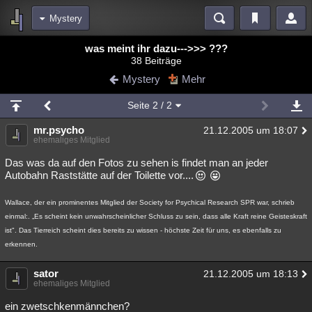
Mystery
Bereiche
was meint ihr dazu--->>> ???
38 Beiträge
Echtzeit
Diskussionen
Blogs
Videos
Statistiken
Mystery
Mehr
Chat
Wiki
Neuigkeiten
Seite
2
/ 2
meine Rubriken
mr.psycho
21.12.2005 um 18:07
Menschen
Wissenschaft
Politik
Mystery
Kriminalfälle
ehemaliges Mitglied
Spiritualität
Verschwörungen
Technologie
Ufologie
Das was da auf den Fotos zu sehen is findet man an jeder
Autobahn Raststätte auf der Toilette vor....
Natur
Umfragen
Unterhaltung
Wallace, der ein prominentes Mitglied der Society for Psychical Research SPR war, schrieb
weitere Rubriken
einmal:. „Es scheint kein unwahrscheinlicher Schluss zu sein, dass alle Kraft reine Geisteskraft
Philosophie
Träume
Orte
Esoterik
Literatur
ist". Das Tierreich scheint dies bereits zu wissen - höchste Zeit für uns, es ebenfalls zu
erkennen.
Astronomie
Helpdesk
Gruppen
Gaming
Filme
sator
21.12.2005 um 18:13
ehemaliges Mitglied
Musik
Clash
Verbesserungen
Allmystery
English
ein zwetschkenmännchen?
Übersichten