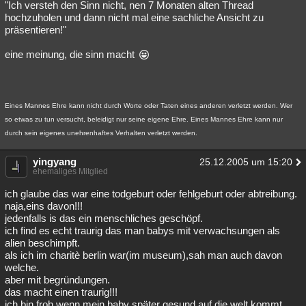
"Ich versteh den Sinn nicht, nen 7 Monaten alten Thread
hochzuholen und dann nicht mal eine sachliche Ansicht zu
präsentieren!"
eine meinung, die sinn macht
Eines Mannes Ehre kann nicht durch Worte oder Taten eines anderen verletzt werden. Wer
so etwas zu tun versucht, beleidigt nur seine eigene Ehre. Eines Mannes Ehre kann nur
durch sein eigenes unehrenhaftes Verhalten verletzt werden.
yingyang
25.12.2005 um 15:20
ehemaliges Mitglied
ich glaube das war eine todgeburt oder fehlgeburt oder abtreibung.
naja,eins davon!!!
jedenfalls is das ein menschliches geschöpf.
ich find es echt traurig das man babys mit verwachsungen als
alien beschimpft.
als ich im charitè berlin war(im museum),sah man auch davon
welche.
aber mit begründungen.
das macht einen traurig!!!
ich bin froh wenn mein baby später gesund auf die welt kommt.