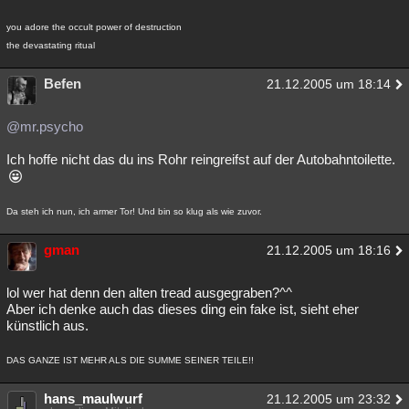
Besucht
Teilgenommen
Alle
Neue
Geschlossen
you adore the occult power of destruction
the devastating ritual
Lesenswert
Schlüsselwörter
Befen
21.12.2005 um 18:14
@mr.psycho
Ich hoffe nicht das du ins Rohr reingreifst auf der Autobahntoilette.
Da steh ich nun, ich armer Tor! Und bin so klug als wie zuvor.
gman
21.12.2005 um 18:16
lol wer hat denn den alten tread ausgegraben?^^
Aber ich denke auch das dieses ding ein fake ist, sieht eher
künstlich aus.
DAS GANZE IST MEHR ALS DIE SUMME SEINER TEILE!!
hans_maulwurf
21.12.2005 um 23:32