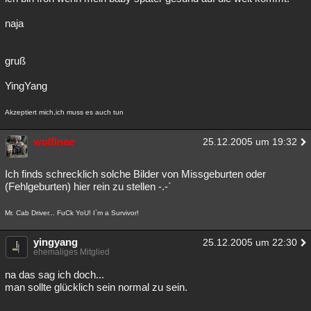
naja
gruß
YingYang
Akzeptiert mich,ich muss es auch tun
wolfinee
25.12.2005 um 19:32
Ich finds schrecklich solche Bilder von Missgeburten oder
(Fehlgeburten) hier rein zu stellen -.-`
Mr. Cab Driver... FuCk YoU! I`m a Survivor!
yingyang
25.12.2005 um 22:30
ehemaliges Mitglied
na das sag ich doch...
man sollte glücklich sein normal zu sein.