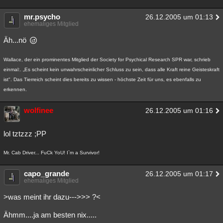
mr.psycho
26.12.2005 um 01:13
ehemaliges Mitglied
Äh...nö
Wallace, der ein prominentes Mitglied der Society for Psychical Research SPR war, schrieb
einmal:. „Es scheint kein unwahrscheinlicher Schluss zu sein, dass alle Kraft reine Geisteskraft
ist". Das Tierreich scheint dies bereits zu wissen - höchste Zeit für uns, es ebenfalls zu
erkennen.
wolfinee
26.12.2005 um 01:16
lol tztzzz ;PP
Mr. Cab Driver... FuCk YoU! I`m a Survivor!
capo_grande
26.12.2005 um 01:17
ehemaliges Mitglied
>was meint ihr dazu--->>> ?<
Ähmm....ja am besten nix.....