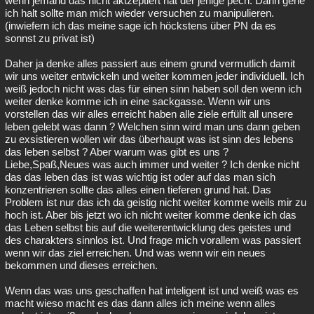
wenn jemand das nicht aktzeptiert hat der jenige pech. Dann gehe
ich halt sollte man mich wieder versuchen zu manipulieren.
(inwiefern ich das meine sage ich höckstens über PN da es
sonnst zu privat ist)
Daher ja denke alles passiert aus einem grund vermutlich damit
wir uns weiter entwickeln und weiter kommen jeder individuell. Ich
weiß jedoch nicht was das für einen sinn haben soll den wenn ich
weiter denke komme ich in eine sackgasse. Wenn wir uns
vorstellen das wir alles erreicht haben alle ziele erfüllt all unsere
leben gelebt was dann ? Welchen sinn wird man uns dann geben
zu exsistieren wollen wir das überhaupt was ist sinn des lebens
das leben selbst ? Aber warum was gibt es uns ?
Liebe,Spaß,Neues was auch immer und weiter ? Ich denke nicht
das das leben das ist was wichtig ist oder auf das man sich
konzentrieren sollte das alles einen tieferen grund hat. Das
Problem ist nur das ich da geistig nicht weiter komme weils mir zu
hoch ist. Aber bis jetzt wo ich nicht weiter komme denke ich das
das Leben selbst bis auf die weiterentwicklung des geistes und
des charakters sinnlos ist. Und frage mich vorallem was passiert
wenn wir das ziel erreichen. Und was wenn wir ein neues
bekommen und dieses erreichen.
Wenn das was uns geschaffen hat inteligent ist und weiß was es
macht wieso macht es das dann alles ich meine wenn alles