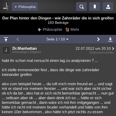
Philosophie
Bereiche
Der Plan hinter den Dingen - wie Zahnräder die in sich greifen
183 Beiträge
Echtzeit
Diskussionen
Blogs
Videos
Statistiken
Philosophie
Mehr
Chat
Wiki
Neuigkeiten
2
Seite
1
/ 10
meine Rubriken
Dr.Manhattan
22.07.2012 um 20:10
Menschen
Wissenschaft
Politik
Mystery
Kriminalfälle
ehemaliges Mitglied
Diskussionsleiter
Spiritualität
Verschwörungen
Technologie
Ufologie
habt ihr schon mal versucht einen tag zu analysieren ? ...
ich stelle immerwieder fest , dass die dinge wie zahnräder
Natur
Umfragen
Unterhaltung
ineinander greifen
weitere Rubriken
also zum beispiel heute ... da ruft mich mein freund an ... und sagt
Philosophie
Träume
Orte
Esoterik
Literatur
mir er stand vor meinem fenster ... und war sich aber nicht sicher
ob ich da bin , also hat er sich nicht bemerkbar gemacht ... nun gut
Astronomie
Helpdesk
Gruppen
Gaming
Filme
... seltsam aber ok ... aber dann denk ich so ... hätte er sich
bemerkbar gemacht , dann wäre ich mit ihm mitgegangen ... und
Musik
Clash
Verbesserungen
Allmystery
English
hätte ich nicht mit meinem bruder verhandelt und hätte von ihm
keinen 10er bekommen , also hätte ich jetzt nichts zu essen
Übersichten