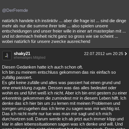
@DerFremde
natürlich handele ich instinktiv ... aber die frage ist ... sind die dinge
mehr als nur die summe ihrer teile ... also spielen unsere
entscheidungen und unser freier wille in einer art masterplan mit ...
und ist demnach freiheit nicht ganz so gross wie sie scheint ...
wobei natürlich für unsere zwecke ausreichend
shaky21
22.07.2012 um 20:25
ehemaliges Mitglied
Diesen Gedanken hatte ich auch schon oft.
Ich bin zu meinem entschluss gekommen das nix einfach so
zufällig passiert.
Es gibt keine zufälle und alles was passiert hat einen grund und
eine enwicklung zugute. Dessen was das alles bedeutet oder
wohin es und führt weiß ich nicht. Aber ich bin erst gestern zu einer
erkenntnis gekommen die zumindest mir in diesem Leben hilft. Ich
denke das ich hier bin um zu lernen mit meinen Problemen und
sorrgen umzugehen das ich lerne zu sagen was mir wichtig ist.
Das ich nicht mehr nur tue was man mir sagt und ich mich
durchsetzen soll. Darum werde ich ab jetzt auch immer klipp und
klar in allen lebenssituationen sagen was ich denke und will. Und