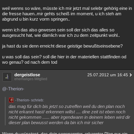
weil wenns so wäre, müsste ich mir jetzt mal selebr gehörig eine in
die fresse hauen..mir gehts scheiß im moment, u ich steh am
abgrund u bin kurz vorm springen..
wenn ich das also gewesen sein soll der sich das alles so
ausgesucht hat, wie dämlich war ich zu dem zeitpunkt wohl..
ja hast du sie denn erreicht diese geistige bewußtseinsebene?
u was soll das sein? soll die hier in der materiellen stattfinden od
wo genau? od nach dem tod
dergeistlose
25.07.2012 um 16:45
ehemaliges Mitglied
@-Therion-
-Therion- schrieb:
das mag für dich bis jetzt so zutreffen weil du den plan noch
nicht erkannt hast/ erkennen willst .... dine zeit ist eben noch
nicht gekommen ...... aber irgendwann in deinem leben wird dir
dieser plan bewusst werden da bin ich mir sicher
Wenn du wüsstest, das dein sogenannter, erkannter Plan nur ein