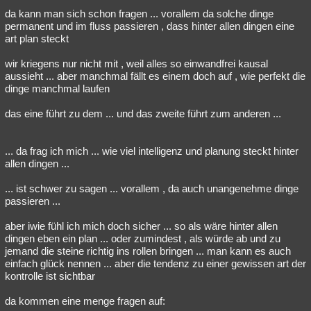
da kann man sich schon fragen ... vorallem da solche dinge
Besucht
Teilgenommen
Alle
Neue
Geschlossen
permanent und im fluss passieren , dass hinter allen dingen eine
art plan steckt
Lesenswert
Schlüsselwörter
wir kriegens nur nicht mit , weil alles so einwandfrei kausal
aussieht ... aber manchmal fällt es einem doch auf , wie perfekt die
dinge manchmal laufen
das eine führt zu dem ... und das zweite führt zum anderen ...
... da frag ich mich ... wie viel intelligenz und planung steckt hinter
allen dingen ...
... ist schwer zu sagen ... vorallem , da auch unangenehme dinge
passieren ...
aber iwie fühl ich mich doch sicher ... so als wäre hinter allen
dingen eben ein plan ... oder zumindest , als würde ab und zu
jemand die steine richtig ins rollen bringen ... man kann es auch
einfach glück nennen ... aber die tendenz zu einer gewissen art der
kontrolle ist sichtbar
da kommen eine menge fragen auf: