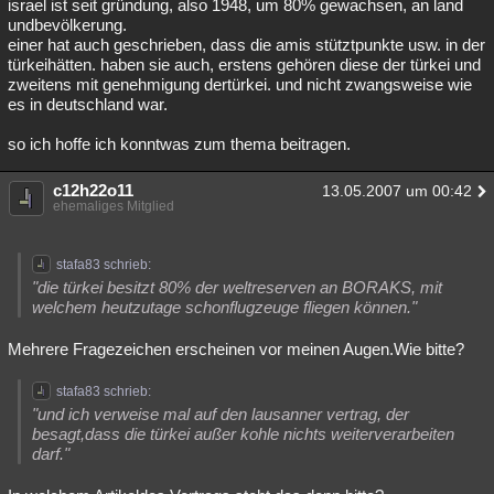
israel ist seit gründung, also 1948, um 80% gewachsen, an land
undbevölkerung.
einer hat auch geschrieben, dass die amis stütztpunkte usw. in der
türkeihätten. haben sie auch, erstens gehören diese der türkei und
zweitens mit genehmigung dertürkei. und nicht zwangsweise wie
es in deutschland war.
so ich hoffe ich konntwas zum thema beitragen.
c12h22o11
13.05.2007 um 00:42
ehemaliges Mitglied
stafa83 schrieb:
"die türkei besitzt 80% der weltreserven an BORAKS, mit
welchem heutzutage schonflugzeuge fliegen können."
Mehrere Fragezeichen erscheinen vor meinen Augen.Wie bitte?
stafa83 schrieb:
"und ich verweise mal auf den lausanner vertrag, der
besagt,dass die türkei außer kohle nichts weiterverarbeiten
darf."