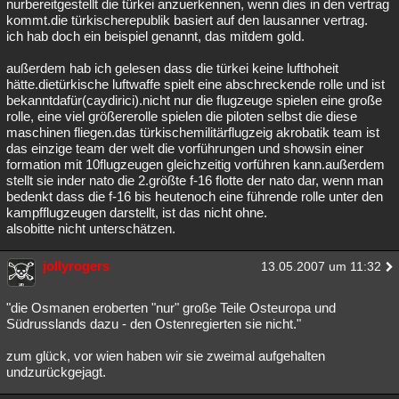
nurbereitgestellt die türkei anzuerkennen, wenn dies in den vertrag
kommt.die türkischerepublik basiert auf den lausanner vertrag.
ich hab doch ein beispiel genannt, das mitdem gold.
außerdem hab ich gelesen dass die türkei keine lufthoheit
hätte.dietürkische luftwaffe spielt eine abschreckende rolle und ist
bekanntdafür(caydirici).nicht nur die flugzeuge spielen eine große
rolle, eine viel größererolle spielen die piloten selbst die diese
maschinen fliegen.das türkischemilitärflugzeig akrobatik team ist
das einzige team der welt die vorführungen und showsin einer
formation mit 10flugzeugen gleichzeitig vorführen kann.außerdem
stellt sie inder nato die 2.größte f-16 flotte der nato dar, wenn man
bedenkt dass die f-16 bis heutenoch eine führende rolle unter den
kampfflugzeugen darstellt, ist das nicht ohne.
alsobitte nicht unterschätzen.
jollyrogers
13.05.2007 um 11:32
"die Osmanen eroberten "nur" große Teile Osteuropa und
Südrusslands dazu - den Ostenregierten sie nicht."
zum glück, vor wien haben wir sie zweimal aufgehalten
undzurückgejagt.