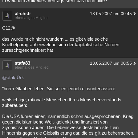
In welchem Artikeldes Vertrags steht das denn bitte?
al-chidr
13.05.2007 um 00:45
ehemaliges Mitglied
C12@
das würde mich nicht wundern ... es gibt viele solche
Knelbelparagraphenwelche sich der kapitalistische Norden
zureschtgeschneidert hat
stafa83
13.05.2007 um 00:55
ehemaliges Mitglied
@ataktÜrk
"hrem Glauben leben. Sie sollen jedoch einsunterlassen:
weitsichtige, rationale Menschen Ihres Menschenverstands
zuberauben:
Die USA führen einen, namentlich schon ausgesprochenen, Krieg
gegen dieIslamische Welt- gelenkt und finanziert von
ziyonistischen Juden. Die Lebensweise desIslam stellt ein
Hindernis gegen die Globalisierung dar, die es gilt zu beherrschen,