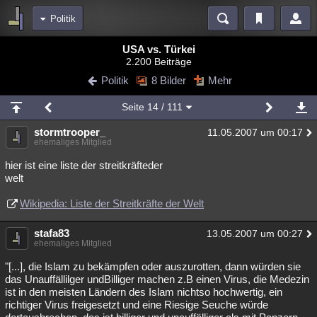
Politik
Bereiche
USA vs. Türkei
2.200 Beiträge
Echtzeit
Diskussionen
Blogs
Videos
Statistiken
Politik
8 Bilder
Mehr
Chat
Wiki
Neuigkeiten
2
Seite
14
/ 111
meine Rubriken
stormtrooper_
11.05.2007 um 00:17
Menschen
Wissenschaft
Politik
Mystery
Kriminalfälle
ehemaliges Mitglied
Spiritualität
Verschwörungen
Technologie
Ufologie
hier ist eine liste der streitkräfteder
welt
Natur
Umfragen
Unterhaltung
Wikipedia: Liste der Streitkräfte der Welt
weitere Rubriken
stafa83
Philosophie
Träume
Orte
Esoterik
13.05.2007 um 00:27
Literatur
ehemaliges Mitglied
Astronomie
Helpdesk
Gruppen
Gaming
Filme
"[...], die Islam zu bekämpfen oder auszurotten, dann würden sie
das Unauffällilger undBilliger machen z.B einen Virus, die Medezin
Musik
Clash
Verbesserungen
Allmystery
English
ist in den meisten Ländern des Islam nichtso hochwertig, ein
richtiger Virus freigesetzt und eine Riesige Seuche würde
Übersichten