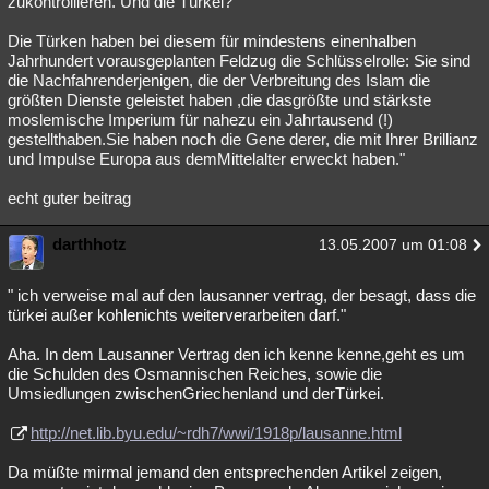
zukontrollieren. Und die Türkei?
Die Türken haben bei diesem für mindestens einenhalben
Jahrhundert vorausgeplanten Feldzug die Schlüsselrolle: Sie sind
die Nachfahrenderjenigen, die der Verbreitung des Islam die
größten Dienste geleistet haben ,die dasgrößte und stärkste
moslemische Imperium für nahezu ein Jahrtausend (!)
gestellthaben.Sie haben noch die Gene derer, die mit Ihrer Brillianz
und Impulse Europa aus demMittelalter erweckt haben."
echt guter beitrag
darthhotz
13.05.2007 um 01:08
" ich verweise mal auf den lausanner vertrag, der besagt, dass die
türkei außer kohlenichts weiterverarbeiten darf."
Aha. In dem Lausanner Vertrag den ich kenne kenne,geht es um
die Schulden des Osmannischen Reiches, sowie die
Umsiedlungen zwischenGriechenland und derTürkei.
http://net.lib.byu.edu/~rdh7/wwi/1918p/lausanne.html
Da müßte mirmal jemand den entsprechenden Artikel zeigen,