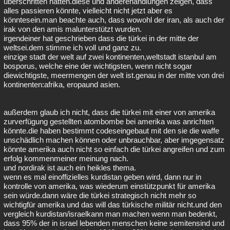
überschritten hatten.diese und anderehandlungen zeigen, dass
alles passieren könnte, vielleicht nicht jetzt aber es
könntesein.man beachte auch, dass wowohl der iran, als auch der
irak von den amis malunterstützt wurden.
irgendeiner hat geschrieben dass die türkei in der mitte der
weltsei.dem stimme ich voll und ganz zu.
einzige stadt der welt auf zwei kontinenten,weltstadt istanbul am
bosporus, welche eine der wichtigsten, wenn nicht sogar
diewichtigste, meermengen der welt ist.genau in der mitte von drei
kontinenten:afrika, eropaund asien.
außerdem glaub ich nicht, dass die türkei mit einer von amerika
zurverfügung gestellten atombombe bei amerika was anrichten
könnte.die haben bestimmt codeseingebaut mit den sie die waffe
unschädlich machen können oder unbrauchbar, aber imgegensatz
könnte amerika auch nicht so einfach die türkei angreifen und zum
erfolg kommenmeiner meinung nach.
und nordirak ist auch ein heikles thema.
wenn es mal einoffizielles kurdistan geben wird, dann nur in
kontrolle von amerika, was wiederum einstützpunkt für amerika
sein würde.dann wäre die türkei strategisch nicht mehr so
wichtigfür amerika und das will das türkische militär nicht.und den
vergleich kurdistan/israelkann man machen wenn man bedenkt,
dass 95% der in israel lebenden menschen keine semitensind und