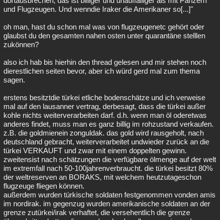
dortausbrechen, das ist billiger und unauffälliger als mit Panzern
und Flugzeugen. Und wenndie Iraker die Amerikaner so[...]"
Besucht
Teilgenommen
Alle
Neue
Geschlossen
oh man, hast du schon mal was von flugzeugenetc gehört oder
Lesenswert
Schlüsselwörter
glaubst du den gesamten nahen osten unter quarantäne stelllen
zukönnen?
also ich hab bis hierhin den thread gelesen und mir stehen noch
dierestlichen seiten bevor, aber ich würd gerd mal zum thema
sagen.
erstens besitztdie türkei etliche bodenschätze und ich verweise
mal auf den lausanner vertrag, derbesagt, dass die türkei außer
kohle nichts weiterverarbeiten darf. d.h. wenn man öl oderetwas
anderes findet, muss man es ganz billig im rohzustand verkaufen.
z.B. die goldmienein zonguldak. das gold wird rausgeholt, nach
deutschland gebracht, weiterverarbeitet undwieder zurück an die
türkei VERKAUFT und zwar mit einem doppelten gewinn.
zweitensist nach schätzungen die verfügbare ölmenge auf der welt
im extremfall nach 50-100jahrenverbraucht. die türkei besitzt 80%
der weltreserven an BORAKS, mit welchem heutzutageschon
flugzeuge fliegen können.
außerdem wurden türkische soldaten festgenommen vonden amis
im nordirak. im gegenzug wurden amerikanische soldaten an der
grenze zutürkei/irak verhaftet, die versehentlich die grenze