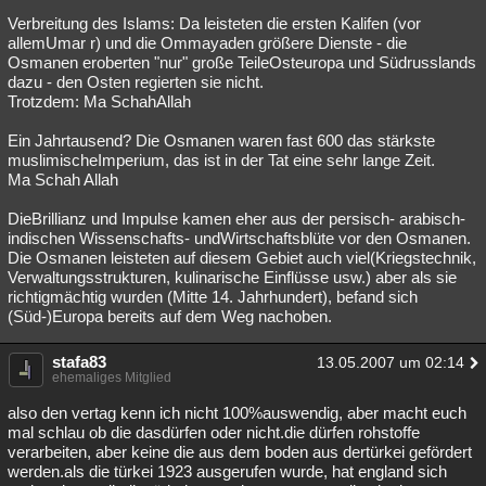
Verbreitung des Islams: Da leisteten die ersten Kalifen (vor
allemUmar r) und die Ommayaden größere Dienste - die
Osmanen eroberten "nur" große TeileOsteuropa und Südrusslands
dazu - den Osten regierten sie nicht.
Trotzdem: Ma SchahAllah
Ein Jahrtausend? Die Osmanen waren fast 600 das stärkste
muslimischeImperium, das ist in der Tat eine sehr lange Zeit.
Ma Schah Allah
DieBrillianz und Impulse kamen eher aus der persisch- arabisch-
indischen Wissenschafts- undWirtschaftsblüte vor den Osmanen.
Die Osmanen leisteten auf diesem Gebiet auch viel(Kriegstechnik,
Verwaltungsstrukturen, kulinarische Einflüsse usw.) aber als sie
richtigmächtig wurden (Mitte 14. Jahrhundert), befand sich
(Süd-)Europa bereits auf dem Weg nachoben.
stafa83
13.05.2007 um 02:14
ehemaliges Mitglied
also den vertag kenn ich nicht 100%auswendig, aber macht euch
mal schlau ob die dasdürfen oder nicht.die dürfen rohstoffe
verarbeiten, aber keine die aus dem boden aus dertürkei gefördert
werden.als die türkei 1923 ausgerufen wurde, hat england sich