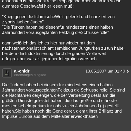
ansonsten ist das wohl reine Propaganda.Aber wenn ich so ein
dummes Geschwafel hier lesen muß:
"Krieg gegen die IslamischeWelt- gelenkt und finanziert von
ziyonistischen Juden"
"Die Türken haben bei diesemfür mindestens einen halben
Jahrhundert vorausgeplanten Feldzug dieSchlüsselrolle"
dann weiß ich das ich es hier nur wieder mit dem
nächstennationalistisch antisemitischen Jungtürken zu tun habe,
bei dem die Indoktrinierung durchdie grauen Wölfe weit
erfolgreicher war als jeglicher Integrationsversuch.
al-chidr
13.05.2007 um 01:49
ehemaliges Mitglied
Die Türken haben bei diesem für mindestens einen halben
Jahrhundert vorausgeplantenFeldzug die Schlüsselrolle: Sie sind
die Nachfahren derjenigen, die der Verbreitung desIslam die
größten Dienste geleistet haben ,die das größte und stärkste
moslemischeImperium für nahezu ein Jahrtausend (!) gestellt
haben.Sie haben noch die Gene derer, diemit Ihrer Brillianz und
Impulse Europa aus dem Mittelalter erweckthaben