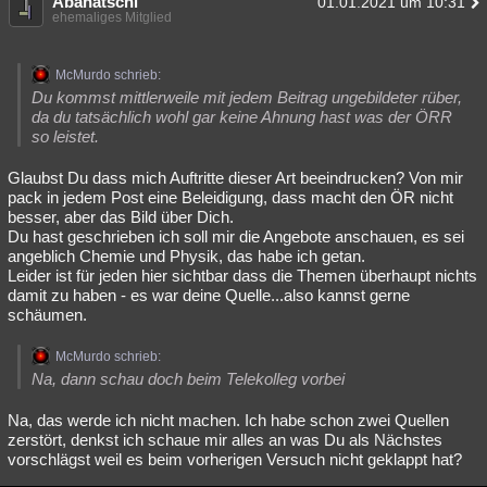
Abahatschi
01.01.2021 um 10:31
ehemaliges Mitglied
McMurdo schrieb:
Du kommst mittlerweile mit jedem Beitrag ungebildeter rüber,
da du tatsächlich wohl gar keine Ahnung hast was der ÖRR
so leistet.
Glaubst Du dass mich Auftritte dieser Art beeindrucken? Von mir
pack in jedem Post eine Beleidigung, dass macht den ÖR nicht
besser, aber das Bild über Dich.
Du hast geschrieben ich soll mir die Angebote anschauen, es sei
angeblich Chemie und Physik, das habe ich getan.
Leider ist für jeden hier sichtbar dass die Themen überhaupt nichts
damit zu haben - es war deine Quelle...also kannst gerne
schäumen.
McMurdo schrieb:
Na, dann schau doch beim Telekolleg vorbei
Na, das werde ich nicht machen. Ich habe schon zwei Quellen
zerstört, denkst ich schaue mir alles an was Du als Nächstes
vorschlägst weil es beim vorherigen Versuch nicht geklappt hat?