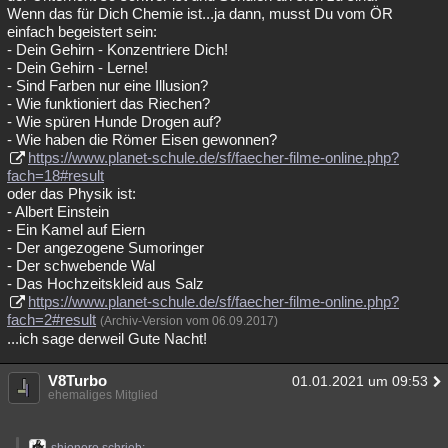
Wenn das für Dich Chemie ist...ja dann, musst Du vom ÖR
einfach begeistert sein:
- Dein Gehirn - Konzentriere Dich!
- Dein Gehirn - Lerne!
- Sind Farben nur eine Illusion?
- Wie funktioniert das Riechen?
- Wie spüren Hunde Drogen auf?
- Wie haben die Römer Eisen gewonnen?
https://www.planet-schule.de/sf/faecher-filme-online.php?
fach=18#result
oder das Physik ist:
- Albert Einstein
- Ein Kamel auf Eiern
- Der angezogene Sumoringer
- Der schwebende Wal
- Das Hochzeitskleid aus Salz
https://www.planet-schule.de/sf/faecher-filme-online.php?
fach=2#result
(Archiv-Version vom 06.09.2017)
...ich sage derweil Gute Nacht!
V8Turbo
01.01.2021 um 09:53
ehemaliges Mitglied