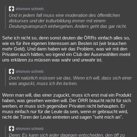
Besucht
Teilgenommen
Alle
Neue
Geschlossen
shionoro schrieb:
Und in jedem fall muss eine moderation des öffentlichen
Lesenswert
Schlüsselwörter
diskurses und der kulturbildung immer mit einem
Deutungsanspruch einhergehen. Anders geht das gar nicht.
Sehe ich nicht so, denn sonst deuten die ÖRRs einfach alles so,
wie es für ihre eigenen Interessen am Besten ist (wir brauchen
mehr Geld). Und dann haben wir das Problem, was wir mit den
Privaten auch hätten, wo irgend ein Club der Auserwählten meint
uns erklären zu müssen was wahr und unwahr ist.
shionoro schrieb:
Doch natürlich müssen sie das. Wenn ich will, dass sich einer
was anguckt, muss ich ihn locken.
Wenn man will, das einer zuguckt, muss ich erst mal ein Produkt
haben, was gesehen werden will. Der ÖRR braucht nicht für sich
werben, er muss sich gegenüber Privaten nicht behaupten. Er
muss einfach nur für die Leute da sein, wenn er gebraucht wird,
nicht die Türen der Leute eintreten und sagen "seht mich an".
shionoro schrieb:
Denn: Es kann sich jeder dagegen entscheiden, den öff zu