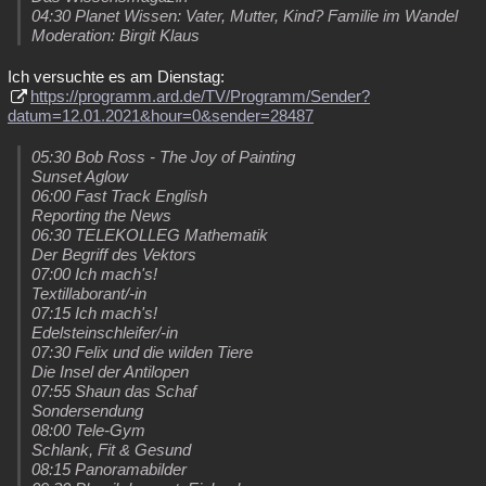
04:30 Planet Wissen: Vater, Mutter, Kind? Familie im Wandel
Moderation: Birgit Klaus
Ich versuchte es am Dienstag:
https://programm.ard.de/TV/Programm/Sender?
datum=12.01.2021&hour=0&sender=28487
05:30 Bob Ross - The Joy of Painting
Sunset Aglow
06:00 Fast Track English
Reporting the News
06:30 TELEKOLLEG Mathematik
Der Begriff des Vektors
07:00 Ich mach's!
Textillaborant/-in
07:15 Ich mach's!
Edelsteinschleifer/-in
07:30 Felix und die wilden Tiere
Die Insel der Antilopen
07:55 Shaun das Schaf
Sondersendung
08:00 Tele-Gym
Schlank, Fit & Gesund
08:15 Panoramabilder