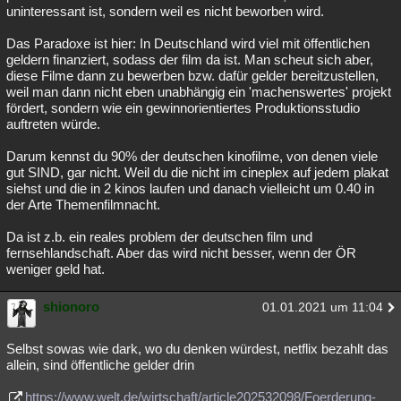
uninteressant ist, sondern weil es nicht beworben wird.
Das Paradoxe ist hier: In Deutschland wird viel mit öffentlichen
geldern finanziert, sodass der film da ist. Man scheut sich aber,
diese Filme dann zu bewerben bzw. dafür gelder bereitzustellen,
weil man dann nicht eben unabhängig ein 'machenswertes' projekt
fördert, sondern wie ein gewinnorientiertes Produktionsstudio
auftreten würde.
Darum kennst du 90% der deutschen kinofilme, von denen viele
gut SIND, gar nicht. Weil du die nicht im cineplex auf jedem plakat
siehst und die in 2 kinos laufen und danach vielleicht um 0.40 in
der Arte Themenfilmnacht.
Da ist z.b. ein reales problem der deutschen film und
fernsehlandschaft. Aber das wird nicht besser, wenn der ÖR
weniger geld hat.
shionoro
01.01.2021 um 11:04
Selbst sowas wie dark, wo du denken würdest, netflix bezahlt das
allein, sind öffentliche gelder drin
https://www.welt.de/wirtschaft/article202532098/Foerderung-