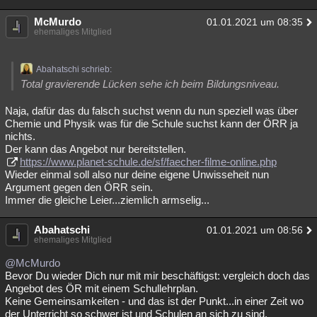
McMurdo
01.01.2021 um 08:35
ehemaliges Mitglied
Abahatschi schrieb:
Total gravierende Lücken sehe ich beim Bildungsniveau.
Naja, dafür das du falsch suchst wenn du nun speziell was über
Chemie und Physik was für die Schule suchst kann der ÖRR ja
nichts.
Der kann das Angebot nur bereitstellen.
https://www.planet-schule.de/sf/faecher-filme-online.php
Wieder einmal soll also nur deine eigene Unwisseheit nun
Argument gegen den ÖRR sein.
Immer die gleiche Leier...ziemlich armselig...
Abahatschi
01.01.2021 um 08:56
ehemaliges Mitglied
@McMurdo
Bevor Du wieder Dich nur mit mir beschäftigst: vergleich doch das
Angebot des ÖR mit einem Schullehrplan.
Keine Gemeinsamkeiten - und das ist der Punkt...in einer Zeit wo
der Unterricht so schwer ist und Schulen an sich zu sind.