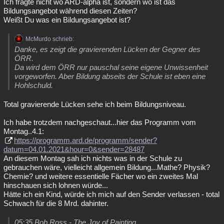
Ich fragte nicht wo ARD-alpha ist, sondern wo ist das
Bildungsangebot während diesen Zeiten?
Weißt Du was ein Bildungsangebot ist?
McMurdo schrieb:
Danke, es zeigt die gravierenden Lücken der Gegner des
ÖRR.
Da wird dem ÖRR nur pauschal seine eigene Unwissenheit
vorgeworfen. Aber Bildung abseits der Schule ist eben eine
Hohlschuld.
Total gravierende Lücken sehe ich beim Bildungsniveau.
Ich habe trotzdem nachgeschaut...hier das Programm vom
Montag..4.1:
https://programm.ard.de/programm/sender?
datum=04.01.2021&hour=0&sender=28487
An diesem Montag sah ich nichts was in der Schule zu
gebrauchen wäre, vielleicht allgemein Bildung...Mathe? Physik?
Chemie? und weitere essentielle Fächer wo ein zweites Mal
hinschauen sich lohnen würde...
Hätte ich ein Kind, würde ich mich auf den Sender verlassen - total
Schwach für die 8 Mrd. dahinter.
05:35 Bob Ross - The Joy of Painting