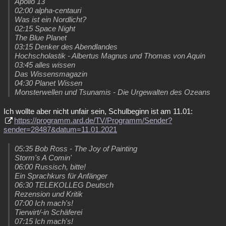
Apollo 13
02:00 alpha-centauri
Was ist ein Nordlicht?
02:15 Space Night
The Blue Planet
03:15 Denker des Abendlandes
Hochscholastik - Albertus Magnus und Thomas von Aquin
03:45 alles wissen
Das Wissensmagazin
04:30 Planet Wissen
Monsterwellen und Tsunamis - Die Urgewalten des Ozeans
Ich wollte aber nicht unfair sein, Schulbeginn ist am 11.01:
https://programm.ard.de/TV/Programm/Sender?
sender=28487&datum=11.01.2021
05:35 Bob Ross - The Joy of Painting
Storm's A Comin'
06:00 Russisch, bitte!
Ein Sprachkurs für Anfänger
06:30 TELEKOLLEG Deutsch
Rezension und Kritik
07:00 Ich mach's!
Tierwirt/-in Schäferei
07:15 Ich mach's!