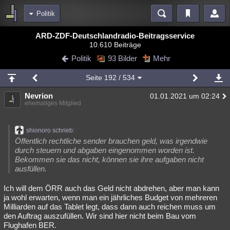
Politik
Bereiche
ARD-ZDF-Deutschlandradio-Beitragsservice
10.610 Beiträge
Echtzeit
Diskussionen
Blogs
Videos
Statistiken
Politik
93 Bilder
Mehr
Chat
Wiki
Neuigkeiten
Seite
192
/ 534
meine Rubriken
Nevrion
01.01.2021 um 02:24
Menschen
Wissenschaft
Politik
Mystery
Kriminalfälle
ehemaliges Mitglied
Spiritualität
Verschwörungen
Technologie
Ufologie
shionoro schrieb:
Natur
Umfragen
Unterhaltung
Öffentlich rechtliche sender brauchen geld, was irgendwie
durch steuern und abgaben eingenommen worden ist.
weitere Rubriken
Bekommen sie das nicht, können sie ihre aufgaben nicht
ausfüllen.
Philosophie
Träume
Orte
Esoterik
Literatur
Ich will dem ÖRR auch das Geld nicht abdrehen, aber man kann
Astronomie
Helpdesk
Gruppen
Gaming
Filme
ja wohl erwarten, wenn man ein jährliches Budget von mehreren
Milliarden auf das Tablet legt, dass dann auch reichen muss um
Musik
Clash
Verbesserungen
Allmystery
English
den Auftrag auszufüllen. Wir sind hier nicht beim Bau vom
Flughafen BER.
Übersichten