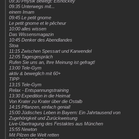
09:30 Physik bewegt: Eishockey
09:35 Unterwegs mit...
einem Imam
09:45 Le petit gnome
Le petit gnome et le pêcheur
10:00 alles wissen
Das Wissensmagazin
10:45 Denker des Abendlandes
Stoa
11:15 Zwischen Spessart und Karwendel
12:05 Tagesgespräch
Rufen Sie uns an, Ihre Meinung ist gefragt!
13:00 Tele-Gym
aktiv & beweglich mit 60+
TIPP
13:15 Tele-Gym
Relax - Entspannungstraining
13:30 Expedition in die Heimat
Von Krater zu Krater über die Ostalb
14:15 Pflanzen, einfach genial!
15:00 Jüdisches Leben in Bayern: Ein Jahrtausend von
Zugehörigkeit und Zurückweisung
Live-Übertragung des Festaktes aus München
15:55 Newton
Mit Pilzen die Welt retten