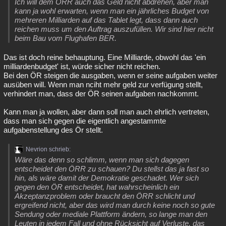
Ich will dem ÖRR auch das Geld nicht abdrehen, aber man
kann ja wohl erwarten, wenn man ein jährliches Budget von
mehreren Milliarden auf das Tablet legt, dass dann auch
reichen muss um den Auftrag auszufüllen. Wir sind hier nicht
beim Bau vom Flughafen BER.
Das ist doch reine behauptung. Eine Milliarde, obwohl das 'ein
milliardenbudget' ist, würde sicher nicht reichen.
Bei den ÖR steigen die ausgaben, wenn er seine aufgaben weiter
ausüben will. Wenn man nciht mehr geld zur verfügung stellt,
verhindert man, dass der ÖR seinen aufgaben nachkommt.
Kann man ja wollen, aber dann soll man auch ehrlich vertreten,
dass man sich gegen die eigentlich angestammte
aufgabenstellung des Ör stellt.
Nevrion schrieb:
Wäre das denn so schlimm, wenn man sich dagegen
entscheidet den ÖRR zu schauen? Du stellst das ja fast so
hin, als wäre damit der Demokratie geschadet. Wer sich
gegen den ÖR entscheidet, hat wahrscheinlich ein
Akzeptanzproblem oder braucht den ÖRR schlicht und
ergreifend nicht, aber das wird man durch keine noch so gute
Sendung oder mediale Plattform ändern, so lange man den
Leuten in jedem Fall und ohne Rücksicht auf Verluste, das