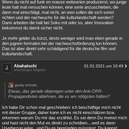
Wenn du nicht auf funk en masse webserien produzierst, wo junge
leute halt mal versuchen können, eine serie anzuschieben, die
dann mal einschlägt, mal nicht, an wen sollen die sich sonst
richten und der nachwuchs für die kulturlandschaft werden?
Dann arbeiten die halt bei Soko mit oder so, aber Innovation
bekommst du damit sicher nicht.
Je mehr gelder du kürzt, desto weniger wird man eben gerade in
den jugnen formaten bei der nachwuchsförderung tun können.
Das ist aber direkt sehr schädigend für die deutsche film und
kulturlandschaft.
Abahatschi
01.01.2021 um 10:49
ehemaliges Mitglied
geeky schrieb:
Etwas, das gerade diejenigen unter den Anti-ÖRR-
Propagandisten ablehnen, die es am nötigsten hätten?
Ich habe Dir schon mal geschrieben: ich beschäftige mich nicht
mit dieser Gruppe, daher kann ich es nicht einschätzen bzw.
erkennen warum Du mir das erzählst. Es sei denn Du meinst mich
und hast nicht den Mut es direkt zu schreiben....weil es dann
Userbezug wäre...und Du es begründen müsstest. Du kannst