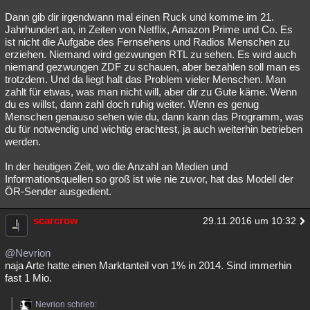
Dann gib dir irgendwann mal einen Ruck und komme im 21.
Jahrhundert an, in Zeiten von Netflix, Amazon Prime und Co. Es
ist nicht die Aufgabe des Fernsehens und Radios Menschen zu
erziehen. Niemand wird gezwungen RTL zu sehen. Es wird auch
niemand gezwungen ZDF zu schauen, aber bezahlen soll man es
trotzdem. Und da liegt halt das Problem vieler Menschen. Man
zahlt für etwas, was man nicht will, aber dir zu Gute käme. Wenn
du es willst, dann zahl doch ruhig weiter. Wenn es genug
Menschen genauso sehen wie du, dann kann das Programm, was
du für notwendig und wichtig erachtest, ja auch weiterhin betrieben
werden.
In der heutigen Zeit, wo die Anzahl an Medien und
Informationsquellen so groß ist wie nie zuvor, hat das Modell der
ÖR-Sender ausgedient.
scarcrow
29.11.2016 um 10:32
@Nevrion
naja Arte hatte einen Marktanteil von 1% in 2014. Sind immerhin
fast 1 Mio.
Nevrion schrieb: