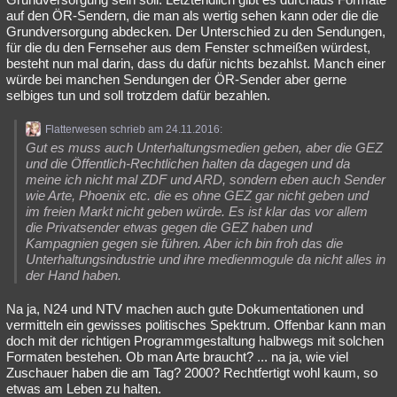
auf den ÖR-Sendern, die man als wertig sehen kann oder die die
Grundversorgung abdecken. Der Unterschied zu den Sendungen,
für die du den Fernseher aus dem Fenster schmeißen würdest,
besteht nun mal darin, dass du dafür nichts bezahlst. Manch einer
würde bei manchen Sendungen der ÖR-Sender aber gerne
selbiges tun und soll trotzdem dafür bezahlen.
Flatterwesen schrieb am 24.11.2016:
Gut es muss auch Unterhaltungsmedien geben, aber die GEZ
und die Öffentlich-Rechtlichen halten da dagegen und da
meine ich nicht mal ZDF und ARD, sondern eben auch Sender
wie Arte, Phoenix etc. die es ohne GEZ gar nicht geben und
im freien Markt nicht geben würde. Es ist klar das vor allem
die Privatsender etwas gegen die GEZ haben und
Kampagnien gegen sie führen. Aber ich bin froh das die
Unterhaltungsindustrie und ihre medienmogule da nicht alles in
der Hand haben.
Na ja, N24 und NTV machen auch gute Dokumentationen und
vermitteln ein gewisses politisches Spektrum. Offenbar kann man
doch mit der richtigen Programmgestaltung halbwegs mit solchen
Formaten bestehen. Ob man Arte braucht? ... na ja, wie viel
Zuschauer haben die am Tag? 2000? Rechtfertigt wohl kaum, so
etwas am Leben zu halten.