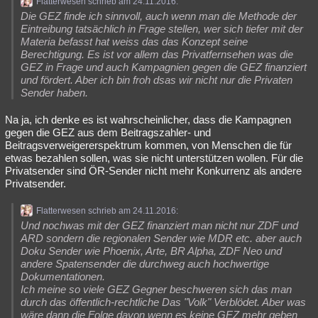
Flatterwesen schrieb am 24.11.2016:
Die GEZ finde ich sinnvoll, auch wenn man die Methode der
Eintreibung tatsächlich in Frage stellen, wer sich tiefer mit der
Materia befasst hat weiss das das Konzept seine
Berechtigung. Es ist vor allem das Privatfernsehen was die
GEZ in Frage und auch Kampagnien gegen die GEZ finanziert
und fördert. Aber ich bin froh dsas wir nicht nur die Privaten
Sender haben.
Na ja, ich denke es ist wahrscheinlicher, dass die Kampagnen
gegen die GEZ aus dem Beitragszahler- und
Beitragsverweigererspektrum kommen, von Menschen die für
etwas bezahlen sollen, was sie nicht unterstützen wollen. Für die
Privatsender sind ÖR-Sender nicht mehr Konkurrenz als andere
Privatsender.
Flatterwesen schrieb am 24.11.2016:
Und nochwas mit der GEZ finanziert man nicht nur ZDF und
ARD sondern die regionalen Sender wie MDR etc. aber auch
Doku Sender wie Phoenix, Arte, BR Alpha, ZDF Neo und
andere Spatensender die durchweg auch hochwertige
Dokumentationen.
Ich meine so viele GEZ Gegner beschweren sich das man
durch das öffentlich-rechtliche Das "Volk" Verblödet. Aber was
wäre dann die Folge davon wenn es keine GEZ mehr geben