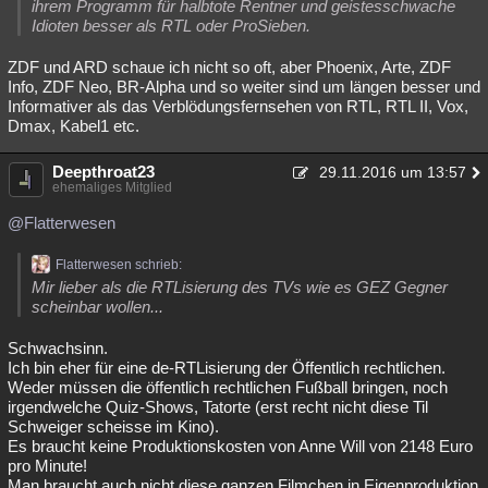
ihrem Programm für halbtote Rentner und geistesschwache
Idioten besser als RTL oder ProSieben.
ZDF und ARD schaue ich nicht so oft, aber Phoenix, Arte, ZDF
Info, ZDF Neo, BR-Alpha und so weiter sind um längen besser und
Informativer als das Verblödungsfernsehen von RTL, RTL II, Vox,
Dmax, Kabel1 etc.
Deepthroat23
29.11.2016 um 13:57
ehemaliges Mitglied
@Flatterwesen
Flatterwesen schrieb:
Mir lieber als die RTLisierung des TVs wie es GEZ Gegner
scheinbar wollen...
Schwachsinn.
Ich bin eher für eine de-RTLisierung der Öffentlich rechtlichen.
Weder müssen die öffentlich rechtlichen Fußball bringen, noch
irgendwelche Quiz-Shows, Tatorte (erst recht nicht diese Til
Schweiger scheisse im Kino).
Es braucht keine Produktionskosten von Anne Will von 2148 Euro
pro Minute!
Man braucht auch nicht diese ganzen Filmchen in Eigenproduktion