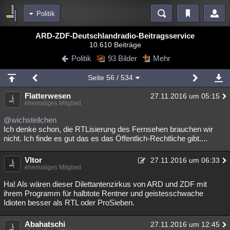
Politik
Bereiche
ARD-ZDF-Deutschlandradio-Beitragsservice
10.610 Beiträge
Echtzeit
Diskussionen
Blogs
Videos
Statistiken
Politik
93 Bilder
Mehr
Chat
Wiki
Neuigkeiten
2
Seite
56
/ 534
meine Rubriken
Flatterwesen
27.11.2016 um 05:15
Menschen
Wissenschaft
Politik
Mystery
Kriminalfälle
ehemaliges Mitglied
Spiritualität
Verschwörungen
Technologie
Ufologie
@wichsteilchen
Ich denke schon, die RTLisierung des Fernsehen brauchen wir
nicht. Ich finde es gut das es das Öffentlich-Rechtliche gibt....
Natur
Umfragen
Unterhaltung
weitere Rubriken
Vltor
27.11.2016 um 06:33
ehemaliges Mitglied
Philosophie
Träume
Orte
Esoterik
Literatur
Ha! Als wären dieser Dilettantenzirkus von ARD und ZDF mit
Astronomie
Helpdesk
Gruppen
Gaming
Filme
ihrem Programm für halbtote Rentner und geistesschwache
Idioten besser als RTL oder ProSieben.
Musik
Clash
Verbesserungen
Allmystery
English
Abahatschi
27.11.2016 um 12:45
Übersichten