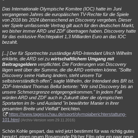
Das Internationale Olympische Komitee (IOC) hatte im Juni
vergangenen Jahres die europäischen TV-Rechte für die Spiele
von 2018 bis 2024 überraschend an Discovery vergeben. Dieser
vier Spiele umfassende Vertrag gilt auch für den deutschen Markt,
wo bisher immer ARD und ZDF übertragen haben. Discovery hatte
für das exklusive Rechtepaket 1,3 Milliarden Euro an das IOC
bezahlt.
[...] Der für Sportrechte zuständige ARD-Intendant Ulrich Wilhelm
erklärte, die ARD sei zu
wirtschaftlichem Umgang mit
Beitragsgeldern
verpflichtet. Die Forderungen von Discovery
lägen weit über der Summe, die die ARD vertreten könne. "Sollte
Discovery seine Haltung ändern, steht unsere Tür
selbstverständlich offen", sagte Wilhelm, der Intendant des BR ist.
ZDF-Intendant Thomas Bellut betonte: "Wir sind Discovery bis an
unsere Schmerzgrenze entgegengekommen." In jedem Fall
würden ARD und ZDF auch in Zukunft über die olympischen
Sportarten im In- und Ausland "in bewährter Manier in ihrer
gesamten Breite und Vielfalt" berichten.
https://www.tagesschau.de/sport/olympiaberichterstattung-
101.html
(Archiv-Version vom 29.11.2016)
Schön Kohle gespart, das wird jetzt bestimmt für was richtig gutes
benutzt, einen neuen Rosamunde Pilcher Film oder ein paar neue