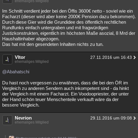
ehemaliges Mitglied
Besucht
Teilgenommen
Alle
Neue
Geschlossen
Im Schnitt verdient jeder bei den Öffis 3600€ netto - soviel wie ein
Facharzt (dieser wird aber keine 2000€ Pension dazu bekommen).
Lesenswert
Schlüsselwörter
Durch diese Gier wird die Grundidee des öffentlich rechtlichen
Rundfunks einfach untergraben und mit fragwürdigen
Justizkonstrukten, eigentlich im höchsten Maße asozial, 8 Mrd der
Haushaltinhaber abgezogen.
Das hat mit den gesendeten Inhalten nichts zu tun.
Vltor
27.11.2016 um 16:43
ehemaliges Mitglied
@Abahatschi
Du hast noch vergessen zu erwähnen, dass die bei den ÖR im
Vergleich zu anderen Sendern auch inkompetent sind - da hinkt
der Vergleich mit einem Facharzt. Ein Voodoopriester, der unter
der Hand schön teuer Menschenteile verkauft wäre da der
bessere Vergleich.
Nevrion
29.11.2016 um 09:08
ehemaliges Mitglied