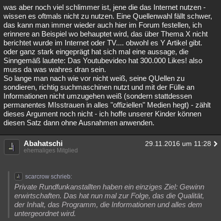
was aber noch viel schlimmer ist, jene die das Internet nutzen -
wissen es oftmals nicht zu nutzen. Eine Quellenwahl fällt schwer,
das kann man immer wieder auch hier im Forum festellen, ich
erinnere an Beispiel wo behauptet wird, das über Thema X nicht
berichtet wurde im Internet oder TV.... obwohl es Y Artikel gibt.
oder ganz stark eingeprägt hat sich mal eine aussage, die
Sinngemäß lautete: Das Youtubevideo hat 300.000 Likes! also
muss da was wahres dran sein.
So lange man nach wie vor nicht weiß, seine QUellen zu
sondieren, richtig suchmaschinen nutzt und mit der Fülle an
Informationen nicht umzugehen weiß (sondern stattdessen
permanentes MIsstrauen in alles "offiziellen" Medien hegt) - zählt
dieses Argument noch nicht - ich hoffe unserer Kinder können
diesen Satz dann ohne Ausnahmen anwenden.
Abahatschi
29.11.2016 um 11:28
ehemaliges Mitglied
scarcrow schrieb:
Private Rundfunkanstallten haben ein einziges Ziel: Gewinn
erwirtschaften. Das hat nun mal zur Folge, das die Qualität,
der Inhalt, das Programm, die Informationen und alles dem
untergeordnet wird.