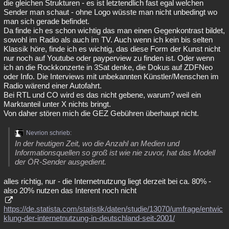
die gleichen Strukturen - es ist letztendlich fast egal welchen
Sender man schaut - ohne Logo wüsste man nicht unbedingt wo
man sich gerade befindet.
Da finde ich es schon wichtig das man einen Gegenkontrast bildet,
sowohl im Radio als auch im TV. Auch wenn ich kein bis selten
Klassik höre, finde ich es wichtig, das diese Form der Kunst nicht
nur noch auf Youtube oder payperview zu finden ist. Oder wenn
ich an die Rockkonzerte in 3Sat denke, die Dokus auf ZDFNeo
oder Info. Die Interviews mit unbekannten Künstler/Menschen im
Radio wärend einer Autofahrt.
Bei RTL und CO wird es das nicht gebene, warum? weil ein
Marktanteil unter X nichts bringt.
Von daher stören mich die GEZ Gebühren überhaupt nicht.
Nevrion schrieb:
In der heutigen Zeit, wo die Anzahl an Medien und
Informationsquellen so groß ist wie nie zuvor, hat das Modell
der ÖR-Sender ausgedient.
alles richtig, nur - die Internetnutzung liegt derzeit bei ca. 80% -
also 20% nutzen das Interent noch nicht
https://de.statista.com/statistik/daten/studie/13070/umfrage/entwic
klung-der-internetnutzung-in-deutschland-seit-2001/