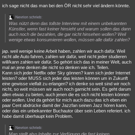
ich sage nicht das man bei den ÖR nicht sehr viel ändern könnte.
Nevrion schrieb:
Was nützt denn das tollste Interview mit einem unbekannten
Künstler, wenn fast keiner hinsieht und warum sollen das dann
auch noch die bezahlen, die gar nicht hinsehen wollen? Weil
wenige etwas konsumieren wollen, müssen alle dafür zahlen?
jap. weil wenige keine Arbeit haben, zahlen wir auch dafür. Weil
nicht alle Auto fahren, zahlen wir dafür, weil nicht jeder studieren
will/kann zahlen wir dafür. So gehört sich das in meiner Welt, auch
mal an jene denken die nicht so denken wie ich. Teilen.
Kann sich jeder Netflix oder Sky gönnen? kann sich jeder Internet
leisten? oder MUSS sich jeder das leisten können um in Zukunft
eine gewisse vielfalt zu erlangen? ich denke so weit sind wir noch
nicht, so weit müssen wir auch noch garnicht sein. Es geht darum
allen etwas zu bieten, auch jenen die es sich nicht leisten können
oder wollen. Und da gehört für mich auch dazu das ich eben ein
paar Cent abdrücke damit der Jazzfan seinen Jazz hören kann,
oder das ein unbekannter Buchautor über sein Leben referiert. ich
habe damit überhaupt kein Problem.
Nevrion schrieb:
Man stellt also Inhalte zur Verfügung die fast keinen