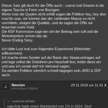
Dieser Satz gilt doch für die Öffis auch - zuerst mal Gewinn in die
eigene Tasche in Form von Bezügen.
Wenn man die Quoten nicht erfüllt sagen die Politiker hey, hey also
machts was, wir können das der zahlenden Masse so nicht
vermitteln, steigert die Qualität...und da sagen die Öffis wir
brauchen mehr Geld.
Die KEF Kommision sagt wie viel der Beitrag sein soll und die
Ministerpräsis nicken das ab.
Never Ending Story.
Ich hätte Lust mal zum folgenden Experiment (Mitstreiter
willkommen):
Ich mache einen Sender auf der Basis des Staatsvertrages auf
und lege selbst die Gebühren pro Haushalt fest, treibe diese ein
und was ich sende darf mir niemand sagen.
Da werden Politiker ziemlich schnell dagegen sein. ARD & ZDF
auch.
Nevrion
29.11.2016 um 11:31
ehemaliges Mitglied
scarcrow schrieb:
naja Arte hatte einen Marktanteil von 1% in 2014. Sind