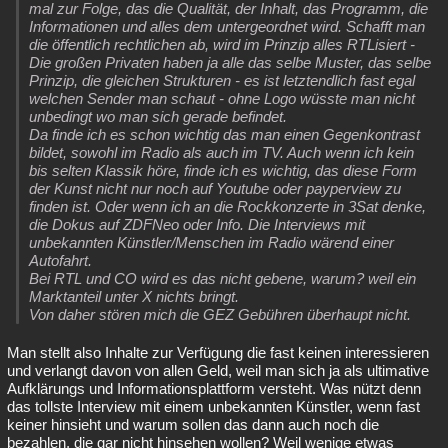
mal zur Folge, das die Qualität, der Inhalt, das Programm, die
Informationen und alles dem untergeordnet wird. Schafft man
die öffentlich rechtlichen ab, wird im Prinzip alles RTLisiert -
Die großen Privaten haben ja alle das selbe Muster, das selbe
Prinzip, die gleichen Strukturen - es ist letztendlich fast egal
welchen Sender man schaut - ohne Logo wüsste man nicht
unbedingt wo man sich gerade befindet.
Da finde ich es schon wichtig das man einen Gegenkontrast
bildet, sowohl im Radio als auch im TV. Auch wenn ich kein
bis selten Klassik höre, finde ich es wichtig, das diese Form
der Kunst nicht nur noch auf Youtube oder payperview zu
finden ist. Oder wenn ich an die Rockkonzerte in 3Sat denke,
die Dokus auf ZDFNeo oder Info. Die Interviews mit
unbekannten Künstler/Menschen im Radio wärend einer
Autofahrt.
Bei RTL und CO wird es das nicht gebene, warum? weil ein
Marktanteil unter X nichts bringt.
Von daher stören mich die GEZ Gebühren überhaupt nicht.
Man stellt also Inhalte zur Verfügung die fast keinen interessieren
und verlangt davon von allen Geld, weil man sich ja als ultimative
Aufklärungs und Informationsplattform versteht. Was nützt denn
das tollste Interview mit einem unbekannten Künstler, wenn fast
keiner hinsieht und warum sollen das dann auch noch die
bezahlen, die gar nicht hinsehen wollen? Weil wenige etwas