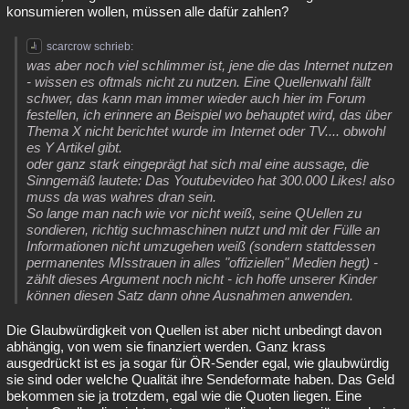
konsumieren wollen, müssen alle dafür zahlen?
scarcrow schrieb:
was aber noch viel schlimmer ist, jene die das Internet nutzen
- wissen es oftmals nicht zu nutzen. Eine Quellenwahl fällt
schwer, das kann man immer wieder auch hier im Forum
festellen, ich erinnere an Beispiel wo behauptet wird, das über
Thema X nicht berichtet wurde im Internet oder TV.... obwohl
es Y Artikel gibt.
oder ganz stark eingeprägt hat sich mal eine aussage, die
Sinngemäß lautete: Das Youtubevideo hat 300.000 Likes! also
muss da was wahres dran sein.
So lange man nach wie vor nicht weiß, seine QUellen zu
sondieren, richtig suchmaschinen nutzt und mit der Fülle an
Informationen nicht umzugehen weiß (sondern stattdessen
permanentes MIsstrauen in alles "offiziellen" Medien hegt) -
zählt dieses Argument noch nicht - ich hoffe unserer Kinder
können diesen Satz dann ohne Ausnahmen anwenden.
Die Glaubwürdigkeit von Quellen ist aber nicht unbedingt davon
abhängig, von wem sie finanziert werden. Ganz krass
ausgedrückt ist es ja sogar für ÖR-Sender egal, wie glaubwürdig
sie sind oder welche Qualität ihre Sendeformate haben. Das Geld
bekommen sie ja trotzdem, egal wie die Quoten liegen. Eine