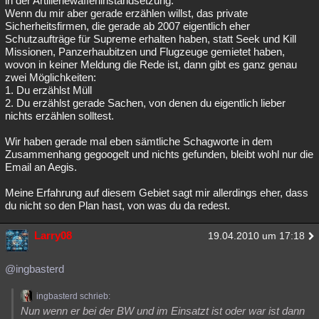
in der Artilleriewaffeninstandsetzung.
Wenn du mir aber gerade erzählen willst, das private
Besucht
Teilgenommen
Alle
Neue
Geschlossen
Sicherheitsfirmen, die gerade ab 2007 eigentlich eher
Schutzaufträge für Supreme erhalten haben, statt Seek und Kill
Lesenswert
Schlüsselwörter
Missionen, Panzerhaubitzen und Flugzeuge gemietet haben,
wovon in keiner Meldung die Rede ist, dann gibt es ganz genau
zwei Möglichkeiten:
1. Du erzählst Müll
2. Du erzählst gerade Sachen, von denen du eigentlich lieber
nichts erzählen solltest.
Wir haben gerade mal eben sämtliche Schagworte in dem
Zusammenhang gegoogelt und nichts gefunden, bleibt wohl nur die
Email an Aegis.
Meine Erfahrung auf diesem Gebiet sagt mir allerdings eher, dass
du nicht so den Plan hast, von was du da redest.
Larry08
19.04.2010 um 17:18
@ingbasterd
ingbasterd schrieb:
Nun wenn er bei der BW und im Einsatzt ist oder war ist dann