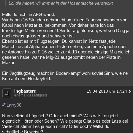
Lol die haben wir immer in der Hosentasche versteckt
Falls du nicht in AFG warst:
Wir haben 16 Stunden gebraucht um einen Feuerwehrwagen von
Kabul nach Mazar zu bekommen. Von daher halte ich das
kurzfristige Mieten von ner 109er für arg utopisch, weil son Ding ja
noch etwas grösser und schwerer ist.
Ebenso ist es mit Flugzeugen. Du kannst im Netz fast jede
Maschine auf Afghanischen Pisten sehen, von nem Apache über
ne Antonov hin zu F-16 weiter zur A-10 aber die einzige Mig die ich
gesehen habe, war ne Mig-21 ausgebombt neben der Piste in
Mazar.
Ein Jagdflugzeug macht im Bodenkampf wohl soviel Sinn, wie ne
Kuh auf nem Hockeyfeld.
ingbasterd
19.04.2010 um 17:24
ehemaliges Mitglied
@Larry08
Nun vielleicht Lüge ich? Oder auch nicht? Was willst du jetzt
eigentlich Hören oder Sehen? Wie gesagt Glaub es oder Lass es!
Vielleicht stimmt es ja auch nicht? Oder doch? Willst du
schriftliche Beweise?