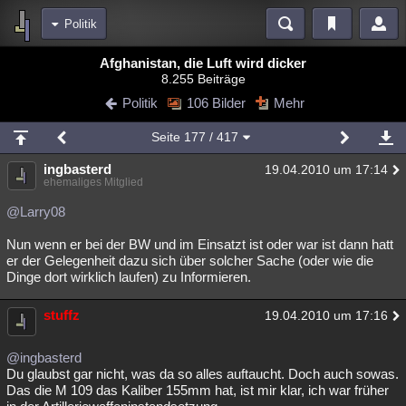
Politik
Bereiche
Afghanistan, die Luft wird dicker
8.255 Beiträge
Echtzeit
Diskussionen
Blogs
Videos
Statistiken
Politik
106 Bilder
Mehr
Chat
Wiki
Neuigkeiten
2
Seite
177
/ 417
meine Rubriken
ingbasterd
19.04.2010 um 17:14
Menschen
Wissenschaft
Politik
Mystery
Kriminalfälle
ehemaliges Mitglied
Spiritualität
Verschwörungen
Technologie
Ufologie
@Larry08
Nun wenn er bei der BW und im Einsatzt ist oder war ist dann hatt
Natur
Umfragen
Unterhaltung
er der Gelegenheit dazu sich über solcher Sache (oder wie die
weitere Rubriken
Dinge dort wirklich laufen) zu Informieren.
Philosophie
Träume
Orte
Esoterik
Literatur
stuffz
19.04.2010 um 17:16
Astronomie
Helpdesk
Gruppen
Gaming
Filme
@ingbasterd
Musik
Clash
Verbesserungen
Allmystery
English
Du glaubst gar nicht, was da so alles auftaucht. Doch auch sowas.
Das die M 109 das Kaliber 155mm hat, ist mir klar, ich war früher
Übersichten