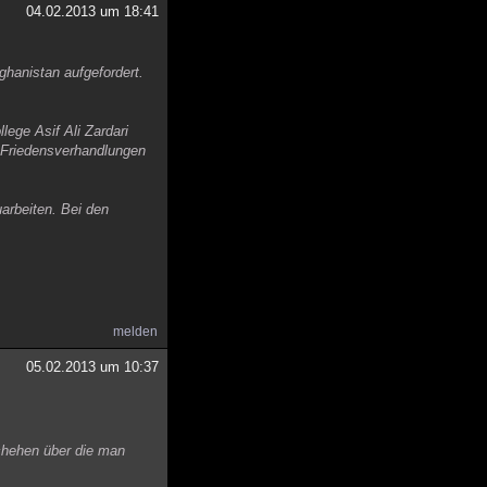
04.02.2013 um 18:41
ghanistan aufgefordert.
ege Asif Ali Zardari
r Friedensverhandlungen
arbeiten. Bei den
melden
05.02.2013 um 10:37
chehen über die man