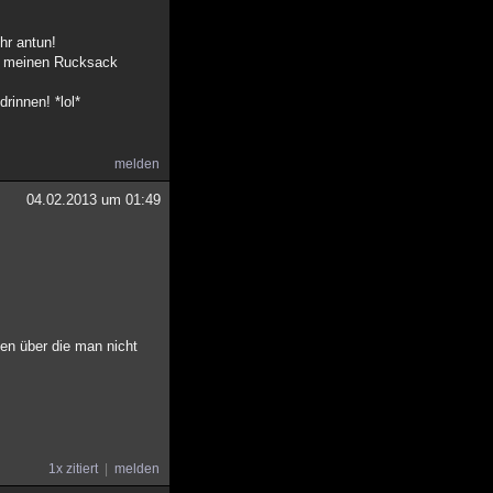
hr antun!
ur meinen Rucksack
rinnen! *lol*
melden
04.02.2013 um 01:49
en über die man nicht
1x zitiert
melden