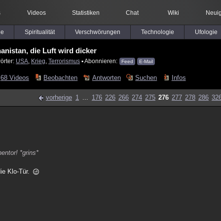
s
Videos
Statistiken
Chat
Wiki
Neuig
le
Spiritualität
Verschwörungen
Technologie
Ufologie
anistan, die Luft wird dicker
örter:
USA
,
Krieg
,
Terrorismus
▪ Abonnieren:
Feed
E-Mail
68 Videos
Beobachten
Antworten
Suchen
Infos
vorherige
1
...
176
226
266
274
275
276
277
278
286
32
ntor! *grins*
die Klo-Tür.