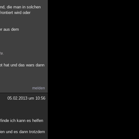
nd, die man in solchen
ontiert wird oder
mer aus dem
te.
bt hat und das wars dann
melden
05.02.2013 um 10:56
finde ich kann es helfen
den und es dann trotzdem