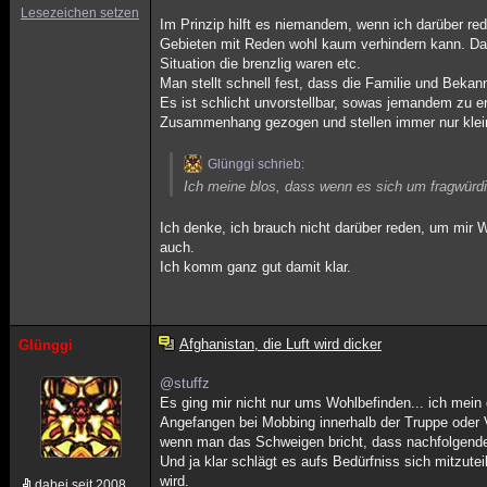
Lesezeichen setzen
Im Prinzip hilft es niemandem, wenn ich darüber re
Gebieten mit Reden wohl kaum verhindern kann. Das
Situation die brenzlig waren etc.
Man stellt schnell fest, dass die Familie und Beka
Es ist schlicht unvorstellbar, sowas jemandem zu er
Zusammenhang gezogen und stellen immer nur klei
Glünggi schrieb:
Ich meine blos, dass wenn es sich um fragwürdi
Ich denke, ich brauch nicht darüber reden, um mir 
auch.
Ich komm ganz gut damit klar.
Afghanistan, die Luft wird dicker
Glünggi
@stuffz
Es ging mir nicht nur ums Wohlbefinden... ich mein d
Angefangen bei Mobbing innerhalb der Truppe oder V
wenn man das Schweigen bricht, dass nachfolgende
Und ja klar schlägt es aufs Bedürfniss sich mitzu
wird.
dabei seit 2008