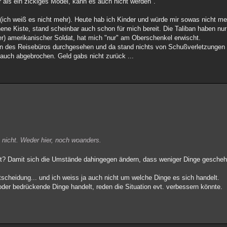
 als ein zickiges Model, kann es auch nicht werden".
(ich weiß es nicht mehr). Heute hab ich Kinder und würde mir sowas nicht me
ene Kiste, stand scheinbar auch schon für mich bereit. Die Taliban haben n
iler) amerikanischer Soldat, hat mich "nur" am Oberschenkel erwischt.
en des Reisebüros durchgesehen und da stand nichts von Schußverletzungen d
auch abgebrochen. Geld gabs nicht zurück ...
 nicht. Weder hier, noch woanders.
et? Damit sich die Umstände dahingegen ändern, dass weniger Dinge gescheh
ntscheidung... und ich weiss ja auch nicht um welche Dinge es sich handelt.
der bedrückende Dinge handelt, reden die Situation evt. verbessern könnte.