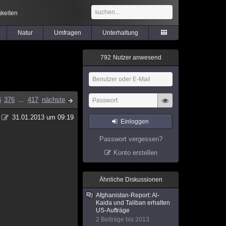
keiten
Natur
Umfragen
Unterhaltung
7
9
2
Nutzer anwesend
6
376
...
417
nächste
31.01.2013 um 09:19
Einloggen
Passwort vergessen?
Konto erstellen
Ähnliche Diskussionen
Afghanista​n-Report: Al-
Kaida und Taliban erhalten
US-Aufträge
2 Beiträge bis 2013