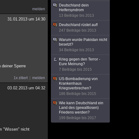
Deutschland dein
melden
Helfersyndrom
13 Beiträge bis 2013
31.01.2013 um 14:30
Deutschland rüstet auf!
247 Beiträge bis 2013
Warum wurde Pakistan nicht
besetzt?
34 Beiträge bis 2013
Krieg gegen den Terror -
Eure Meinung?
h deiner Sperre
7 Beiträge bis 2015
1x zitiert
melden
US-Bombadierung von
Krankenhaus
03.02.2013 um 04:32
Kriegsverbrechen?
186 Beiträge bis 2015
Wie kann Deutschland ein
Land des (gewaltlosen)
Friedens werden?
199 Beiträge bis 2017
em "Wissen" nicht