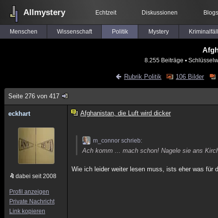
Allmystery
Echtzeit
Diskussionen
Blog
Menschen
Wissenschaft
Politik
Mystery
Kriminalfäl
Afgh
8.255 Beiträge
▪ Schlüsselw
Rubrik Politik
106 Bilder
Seite 276 von 417
Afghanistan, die Luft wird dicker
eckhart
m_connor schrieb:
Ach komm ... mach schon! Nagele sie ans Kirche
Wie ich leider weiter lesen muss, ists eher was für 
dabei seit 2008
Profil anzeigen
Private Nachricht
Link kopieren