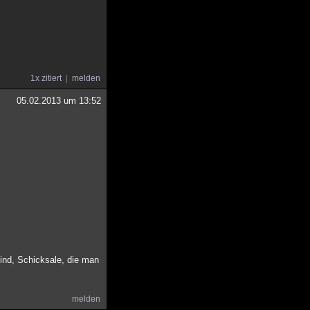
1x zitiert
melden
05.02.2013 um 13:52
ind, Schicksale, die man
melden