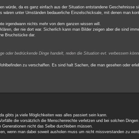
den würde, da es ganz einfach aus der Situation entstandene Geschehnisse si
 wären unter Umständen bedauerliche Einzelschicksale, mit denen man konfr
nnte irgendwann nichts mehr von dem ganzen wissen will.
klären, der nie dort war. Sicherlich kann man Bilder zeigen aber die sind im
ne Bruchstücke dar.
ge oder bedrückende Dinge handelt, reden die Situation evt. verbessern könn
Wohlbefinden zu verschaffen. Es sind halt Sachen, die man gesehen oder erle
a gibts ja viele Möglichkeiten was alles passiert sein kann.
orfälle die vorsätzlich die Menschenrechte verletzen und bei solchen Dingen 
 Generationen nicht das Selbe durchleben müssen.
teilen, wenn man dabei soweit ausholen muss um nicht missverstanden zu wer