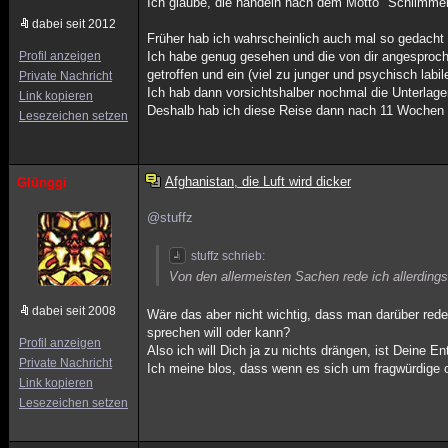
Ich glaube, die handeln nach dem Motto "Schlimmer
dabei seit 2012
Früher hab ich wahrscheinlich auch mal so gedacht 
Profil anzeigen
Ich habe genug gesehen und die von dir angesproch
getroffen und ein (viel zu junger und psychisch lab
Private Nachricht
Ich hab dann vorsichtshalber nochmal die Unterlag
Link kopieren
Deshalb hab ich diese Reise dann nach 11 Wochen 
Lesezeichen setzen
Afghanistan, die Luft wird dicker
Glünggi
@stuffz
stuffz schrieb:
Von den allermeisten Sachen rede ich allerdings
dabei seit 2008
Wäre das aber nicht wichtig, dass man darüber red
sprechen will oder kann?
Profil anzeigen
Also ich will Dich ja zu nichts drängen, ist Deine E
Private Nachricht
Ich meine blos, dass wenn es sich um fragwürdige o
Link kopieren
Lesezeichen setzen