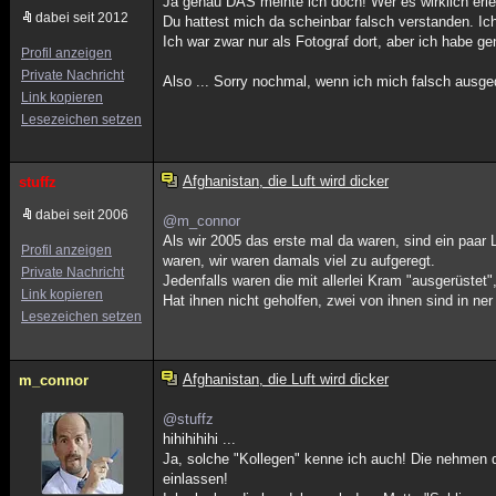
Ja genau DAS meinte ich doch! Wer es wirklich erlebt
dabei seit 2012
Du hattest mich da scheinbar falsch verstanden. Ich 
Ich war zwar nur als Fotograf dort, aber ich habe g
Profil anzeigen
Private Nachricht
Also ... Sorry nochmal, wenn ich mich falsch ausge
Link kopieren
Lesezeichen setzen
Afghanistan, die Luft wird dicker
stuffz
dabei seit 2006
@m_connor
Als wir 2005 das erste mal da waren, sind ein paar
Profil anzeigen
waren, wir waren damals viel zu aufgeregt.
Private Nachricht
Jedenfalls waren die mit allerlei Kram "ausgerüstet
Link kopieren
Hat ihnen nicht geholfen, zwei von ihnen sind in ner
Lesezeichen setzen
Afghanistan, die Luft wird dicker
m_connor
@stuffz
hihihihihi ...
Ja, solche "Kollegen" kenne ich auch! Die nehmen d
einlassen!