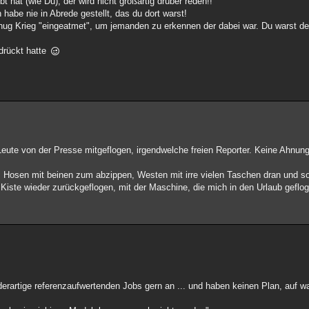
 hat (wie Du), der wird nicht großartig drüber reden!!
habe nie in Abrede gestellt, das du dort warst!
enug Krieg "eingeatmet", um jemanden zu erkennen der dabei war. Du warst defi
drückt hatte
 Leute von der Presse mitgeflogen, irgendwelche freien Reporter. Keine Ahnun
", Hosen mit beinen zum abzippen, Westen mit irre vielen Taschen dran und so
 Kiste wieder zurückgeflogen, mit der Maschine, die mich in den Urlaub geflog
erartige referenzaufwertenden Jobs gern an ... und haben keinen Plan, auf wa