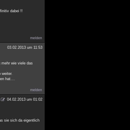
nitiv dabei !!
melden
03.02.2013 um 11:53
g mehr wie viele das
 weiter.
en hat....
melden
04.02.2013 um 01:02
s sie sich da eigentlich