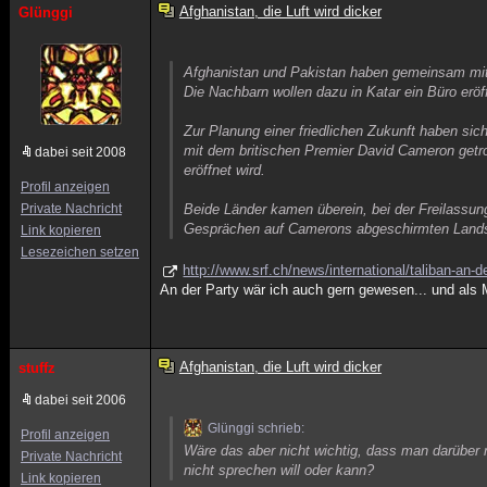
Afghanistan, die Luft wird dicker
Glünggi
Afghanistan und Pakistan haben gemeinsam mit G
Die Nachbarn wollen dazu in Katar ein Büro eröf
Zur Planung einer friedlichen Zukunft haben si
mit dem britischen Premier David Cameron getro
dabei seit 2008
eröffnet wird.
Profil anzeigen
Private Nachricht
Beide Länder kamen überein, bei der Freilassu
Gesprächen auf Camerons abgeschirmten Landsi
Link kopieren
Lesezeichen setzen
http://www.srf.ch/news/international/taliban-an-
An der Party wär ich auch gern gewesen... und als 
Afghanistan, die Luft wird dicker
stuffz
dabei seit 2006
Glünggi schrieb:
Profil anzeigen
Wäre das aber nicht wichtig, dass man darüber
Private Nachricht
nicht sprechen will oder kann?
Link kopieren