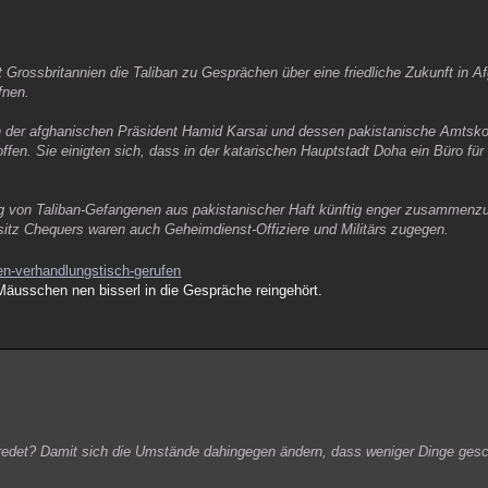
rossbritannien die Taliban zu Gesprächen über eine friedliche Zukunft in Af
fnen.
ch der afghanischen Präsident Hamid Karsai und dessen pakistanische Amtskoll
ffen. Sie einigten sich, dass in der katarischen Hauptstadt Doha ein Büro fü
ng von Taliban-Gefangenen aus pakistanischer Haft künftig enger zusammenzu
tz Chequers waren auch Geheimdienst-Offiziere und Militärs zugegen.
den-verhandlungstisch-gerufen
Mäusschen nen bisserl in die Gespräche reingehört.
 redet? Damit sich die Umstände dahingegen ändern, dass weniger Dinge ges