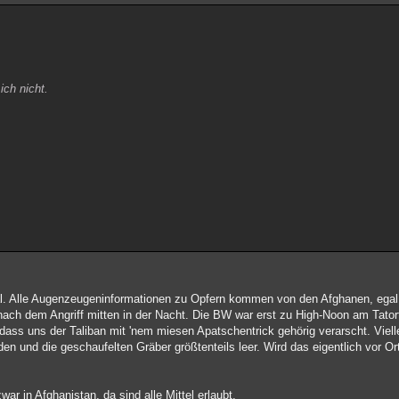
ich nicht.
. Alle Augenzeugeninformationen zu Opfern kommen von den Afghanen, egal 
t nach dem Angriff mitten in der Nacht. Die BW war erst zu High-Noon am Tator
dass uns der Taliban mit 'nem miesen Apatschentrick gehörig verarscht. Viell
nden und die geschaufelten Gräber größtenteils leer. Wird das eigentlich vor Ort
r in Afghanistan, da sind alle Mittel erlaubt.