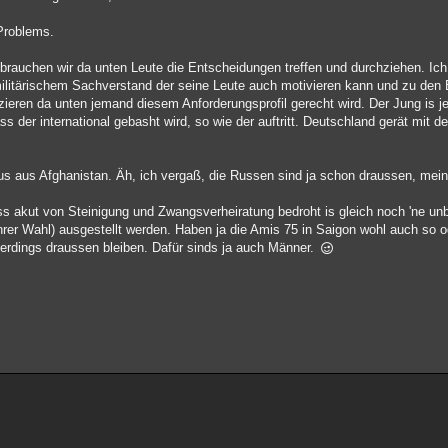
 Problems.
 brauchen wir da unten Leute die Entscheidungen treffen und durchziehen. Ich
militärischem Sachverstand der seine Leute auch motivieren kann und zu den
ieren da unten jemand diesem Anforderungsprofil gerecht wird. Der Jung is jed
ss der international gebasht wird, so wie der auftritt. Deutschland gerät mit 
 aus Afghanistan. Äh, ich vergaß, die Russen sind ja schon draussen, mein
ss akut von Steinigung und Zwangsverheiratung bedroht is gleich noch 'ne unb
rer Wahl) ausgestellt werden. Haben ja die Amis 75 in Saigon wohl auch so o
erdings draussen bleiben. Dafür sinds ja auch Männer.