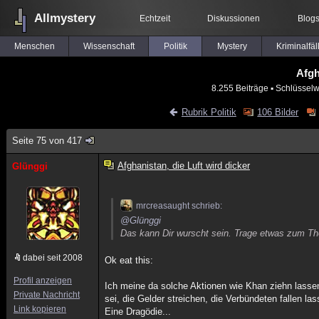
Allmystery
Echtzeit
Diskussionen
Blog
Menschen
Wissenschaft
Politik
Mystery
Kriminalfäl
Afgh
8.255 Beiträge
▪ Schlüsselw
Rubrik Politik
106 Bilder
Seite 75 von 417
Afghanistan, die Luft wird dicker
Glünggi
mrcreasaught schrieb:
@Glünggi
Das kann Dir wurscht sein. Trage etwas zum Th
dabei seit 2008
Ok eat this:
Profil anzeigen
Ich meine da solche Aktionen wie Khan ziehn las
Private Nachricht
sei, die Gelder streichen, die Verbündeten fallen 
Link kopieren
Eine Dragödie...