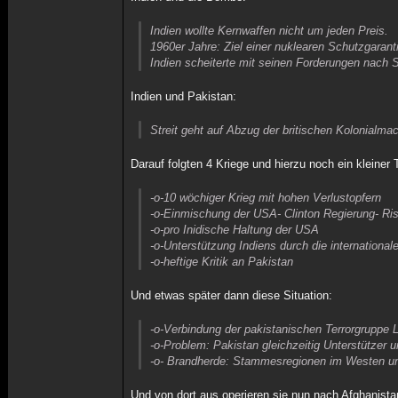
Indien wollte Kernwaffen nicht um jeden Preis.
1960er Jahre: Ziel einer nuklearen Schutzgarant
Indien scheiterte mit seinen Forderungen nach 
Indien und Pakistan:
Streit geht auf Abzug der britischen Kolonialma
Darauf folgten 4 Kriege und hierzu noch ein kleiner 
-o-10 wöchiger Krieg mit hohen Verlustopfern
-o-Einmischung der USA- Clinton Regierung- Ris
-o-pro Inidische Haltung der USA
-o-Unterstützung Indiens durch die internationa
-o-heftige Kritik an Pakistan
Und etwas später dann diese Situation:
-o-Verbindung der pakistanischen Terrorgruppe L
-o-Problem: Pakistan gleichzeitig Unterstützer 
-o- Brandherde: Stammesregionen im Westen un
Und von dort aus operieren sie nun nach Afghanista