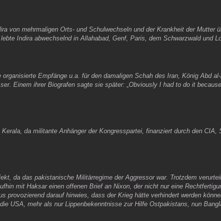
ndira von mehrmaligen Orts- und Schulwechseln und der Krankheit der Mutter ü
it lebte Indira abwechselnd in Allahabad, Genf, Paris, dem Schwarzwald und L
e organisierte Empfänge u.a. für den damaligen Schah des Iran, König Abd al
er. Einem ihrer Biografen sagte sie später: „Obviously I had to do it becaus
Kerala, da militante Anhänger der Kongresspartei, finanziert durch den CIA,
fekt, da das pakistanische Militärregime der Aggressor war. Trotzdem verurte
ufhin mit Haksar einen offenen Brief an Nixon, der nicht nur eine Rechtfertigu
us provozierend darauf hinwies, dass der Krieg hätte verhindert werden könne
n die USA, mehr als nur Lippenbekenntnisse zur Hilfe Ostpakistans, nun Ban