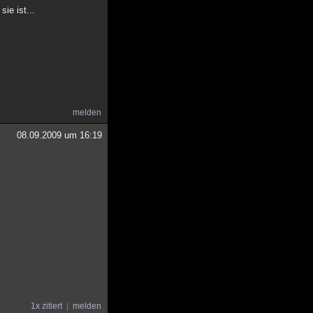
ie ist...
melden
08.09.2009 um 16:19
1x zitiert
melden