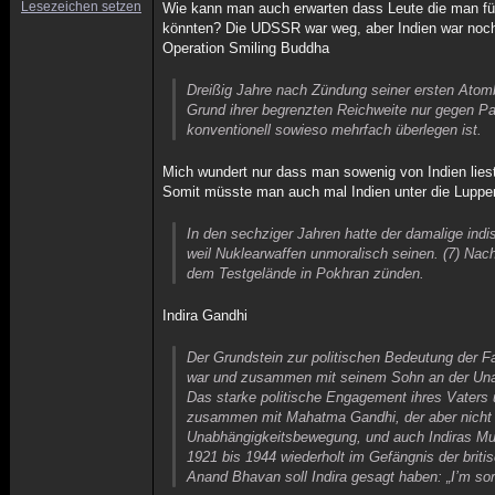
Lesezeichen setzen
Wie kann man auch erwarten dass Leute die man für 
könnten? Die UDSSR war weg, aber Indien war noch
Operation Smiling Buddha
Dreißig Jahre nach Zündung seiner ersten Atom
Grund ihrer begrenzten Reichweite nur gegen Pak
konventionell sowieso mehrfach überlegen ist.
Mich wundert nur dass man sowenig von Indien lie
Somit müsste man auch mal Indien unter die Lupp
In den sechziger Jahren hatte der damalige ind
weil Nuklearwaffen unmoralisch seinen. (7) Nac
dem Testgelände in Pokhran zünden.
Indira Gandhi
Der Grundstein zur politischen Bedeutung der Fa
war und zusammen mit seinem Sohn an der Unab
Das starke politische Engagement ihres Vaters u
zusammen mit Mahatma Gandhi, der aber nicht m
Unabhängigkeitsbewegung, und auch Indiras Mutt
1921 bis 1944 wiederholt im Gefängnis der bri
Anand Bhavan soll Indira gesagt haben: „I’m sor