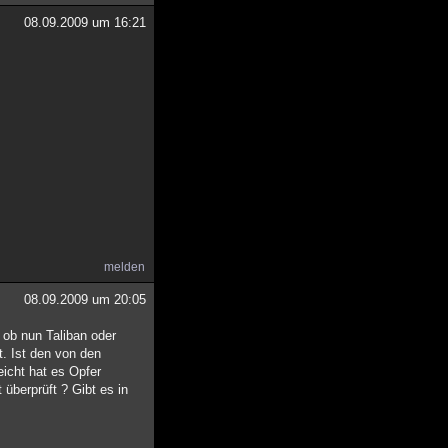
08.09.2009 um 16:21
melden
08.09.2009 um 20:05
ob nun Taliban oder
t. Ist den von den
eicht hat es Opfer
 überprüft ? Gibt es in