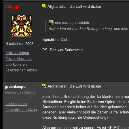
Afghanistan, die Luft wird dicker
Glünggi
mrcreasaught schrieb:
Außerdem ist mir dein Beitrag zu lang, den lese 
Spricht für Dich
dabei seit 2008
PS: Das war Sarkasmus.
Profil anzeigen
Private Nachricht
Link kopieren
Lesezeichen setzen
Afghanistan, die Luft wird dicker
greenkeeper
ehemaliges Mitglied
Zum Thema Bombardierung der Tanklaster noch mal
Nichttaliban. Es gibt keine Bilder von Opfern direk
Link kopieren
Strategen hier noch keiner auf die Idee gekommen, 
Lesezeichen setzen
gegeben, aber vielleicht sind die Zahlen ja frei erfu
diese Richtung dazu 'ne Untersuchung?
Also um es noch mal zu sagen, Es ist KRIEG und zwa