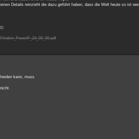
inen Details reinzieht die dazu geführt haben, dass die Welt heute so ist wie s
tm
/07/Indien_PowerP_24_06_09.pdf
scheiden kann, muss
nicht.