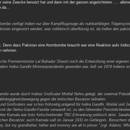
seine Zwecke benutzt hat und dann mit der ganzen angerichteten ..... alleine
 da...
bombe verfügt Indien nur über Kampfflugzeuge als nuklearfähiges Trägersys
istan eingesetzt werden, was militärisch überflüssig ist, da Indien den pakis
st. Denn dass Pakistan eine Atombombe braucht war eine Reaktion aufs Ind
en nehmen.
ische Premierminister Lal Bahadur Shastri noch die Entwicklung einer eigen
hdem Indira Gandhi Ministerpräsidentin geworden war, ließ sie 1974 Indiens 
milie wurde durch Indiras Großvater Motilal Nehru gelegt, der zweimal Präsi
hängigkeitsbewegung gegen die britischen Besatzer teilnahm.
nd Großvaters war schon frühzeitig prägend für Indira Gandhi. Motilal und J
it der Nehru-Gandhi-Familie verwandt ist, zu den führenden Persönlichkeite
er Kamala war trotz fortschreitender TBC-Erkrankung politisch aktiv. Jawah
tischen Besatzer; auch Kamala saß im Januar 1931 im Gefängnis. Besuchern d
ry, but my grandfather, father and mommy are all in prison.“ (vgl. Adams; Wh