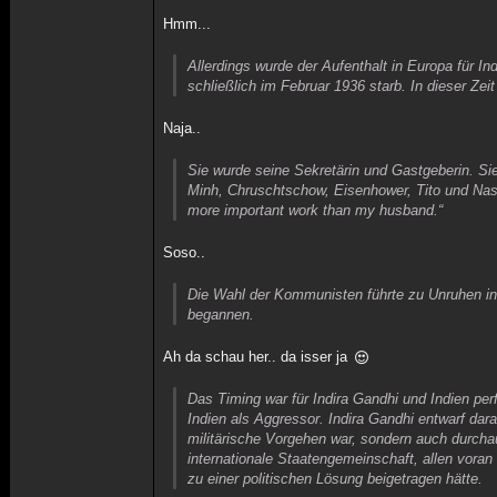
Hmm...
Allerdings wurde der Aufenthalt in Europa für I
schließlich im Februar 1936 starb. In dieser Ze
Naja..
Sie wurde seine Sekretärin und Gastgeberin. Si
Minh, Chruschtschow, Eisenhower, Tito und Nass
more important work than my husband.“
Soso..
Die Wahl der Kommunisten führte zu Unruhen in 
begannen.
Ah da schau her.. da isser ja
Das Timing war für Indira Gandhi und Indien per
Indien als Aggressor. Indira Gandhi entwarf dara
militärische Vorgehen war, sondern auch durcha
internationale Staatengemeinschaft, allen vora
zu einer politischen Lösung beigetragen hätte.