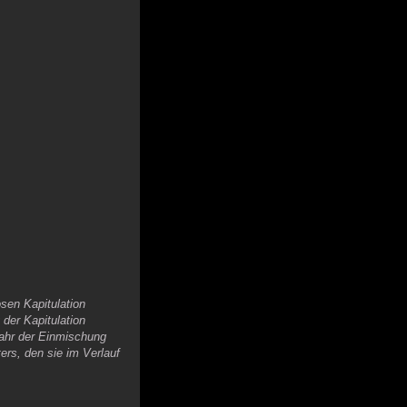
sen Kapitulation
der Kapitulation
efahr der Einmischung
rs, den sie im Verlauf