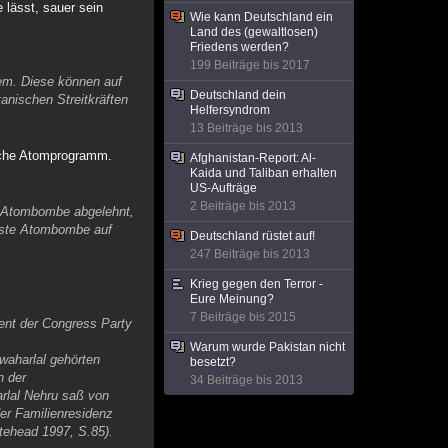
 lässt, sauer sein
Wie kann Deutschland ein
Land des (gewaltlosen)
Friedens werden?
199 Beiträge bis 2017
tem. Diese können auf
Deutschland dein
tanischen Streitkräften
Helfersyndrom
13 Beiträge bis 2013
ische Atomprogramm.
Afghanista​n-Report: Al-
Kaida und Taliban erhalten
US-Aufträge
2 Beiträge bis 2013
en Atombombe abgelehnt,
erste Atombombe auf
Deutschland rüstet auf!
247 Beiträge bis 2013
Krieg gegen den Terror -
Eure Meinung?
7 Beiträge bis 2015
dent der Congress Party
Warum wurde Pakistan nicht
awaharlal gehörten
besetzt?
n der
34 Beiträge bis 2013
arlal Nehru saß von
er Familienresidenz
itehead 1997, S.85).