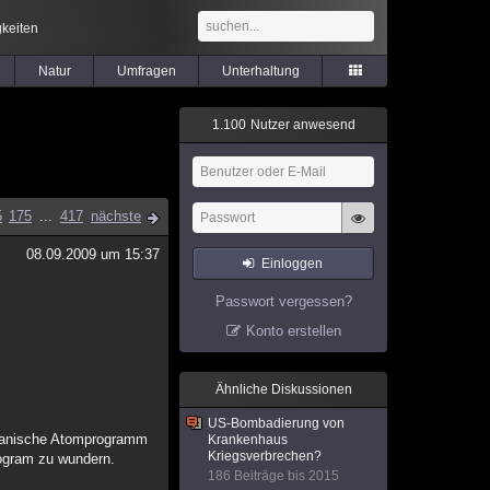
keiten
Natur
Umfragen
Unterhaltung
1
.
1
0
0
Nutzer anwesend
5
175
...
417
nächste
08.09.2009 um 15:37
Einloggen
Passwort vergessen?
Konto erstellen
Ähnliche Diskussionen
US-Bombadierung von
stanische Atomprogramm
Krankenhaus
Kriegsverbrechen?
rogram zu wundern.
186 Beiträge bis 2015