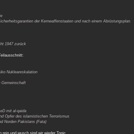
ie
Sicherheitsgarantien der Kernwaffenstaaten und nach einem Abrüstungsplan.
cht 1947 zurück
Teilausschnitt:
iko Nukleareskalation
le Gemeinschaft
eD mit al-qaida
und Opfer des islamistischen Terrorismus
d Norden Pakistans (Fata)
n rein und wusch sind wir wieder Topic.