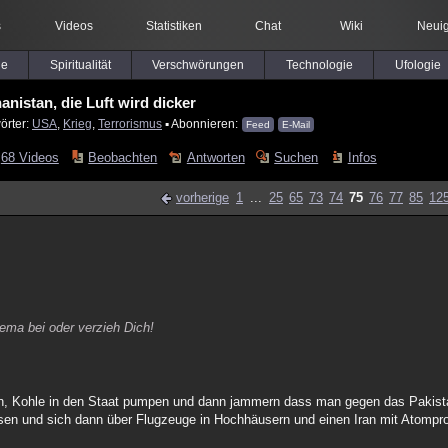
s
Videos
Statistiken
Chat
Wiki
Neuig
le
Spiritualität
Verschwörungen
Technologie
Ufologie
anistan, die Luft wird dicker
örter:
USA
,
Krieg
,
Terrorismus
▪ Abonnieren:
Feed
E-Mail
68 Videos
Beobachten
Antworten
Suchen
Infos
vorherige
1
...
25
65
73
74
75
76
77
85
12
ema bei oder verzieh Dich!
sen, Kohle in den Staat pumpen und dann jammern dass man gegen das Paki
lassen und sich dann über Flugzeuge in Hochhäusern und einen Iran mit Atomp