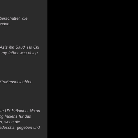
berschattet, die
ondon.
-Aziz ibn Saud, Ho Chi
e my father was doing
 Straßenschlachten
ilte US-Präsident Nixon
ng Indiens für das
n, wenn die
gladeschs, gegeben und