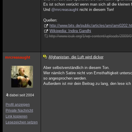
Es ist schon verückt wenn man sich all die kleinen fe
Und
@mrcreasaught
nicht in diesem Ton!
Quellen:
http://www.bits.de/public/articles/ami/ami0202.h
Wikipedia: Indira Gandhi
http://www.isuk.org/1/wp-content/uploads/2009
Afghanistan, die Luft wird dicker
mrcreasaught
Aber selbstverständlich in diesem Ton.
Wer nämlich Satire nicht von Ernsthaftigkeit unter
so angesprochen werden.
Außerdem ist mir dein Beitrag zu lang, den lese ich 
dabei seit 2004
Profil anzeigen
Private Nachricht
Link kopieren
Lesezeichen setzen