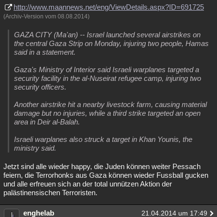
http://www.maannews.net/eng/ViewDetails.aspx?ID=691725
Besucht
Teilgenommen
Alle
Neue
Geschlossen
(Archiv-Version vom 08.08.2014)
Lesenswert
Schlüsselwörter
GAZA CITY (Ma'an) -- Israel launched several airstrikes on
the central Gaza Strip on Monday, injuring two people, Hamas
said in a statement.
Gaza's Ministry of Interior said Israeli warplanes targeted a
security facility in the al-Nuseirat refugee camp, injuring two
security officers.
Another airstrike hit a nearby livestock farm, causing material
damage but no injuries, while a third strike targeted an open
area in Deir al-Balah.
Israeli warplanes also struck a target in Khan Younis, the
ministry said.
Jetzt sind alle wieder happy, die Juden können weiter Pessach
feiern, die Terrorhonks aus Gaza können wieder Fussball gucken
und alle erfreuen sich an der total unnützen Aktion der
palästinensischen Terroristen.
enghelab
21.04.2014 um 17:49