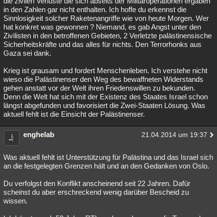
die zivilen Verluste die sich abseits der Militäroperationen ergaben
in den Zahlen gar nicht enthalten. Ich hoffe du erkennst die
Sinnlosigkeit solcher Raketenangriffe wie von heute Morgen. Wer
hat konkret was gewonnen ? Niemand, es gab Angst unter den
Zivilisten in den betroffenen Gebieten, 2 Verletzte palästinensische
Sicherheitskräfte und das alles für nichts. Den Terrorhonks aus
Gaza sei dank.
Krieg ist grausam und fordert Menschenleben. Ich verstehe nicht
wieso die Palästinenser den Weg des bewaffneten Widerstands
gehen anstatt vor der Welt ihren Friedenswillen zu bekunden.
Denn die Welt hat sich mit der Existenz des Staates Israel schon
längst abgefunden und favorisiert die Zwei-Staaten Lösung. Was
aktuell fehlt ist die Einsicht der Palästinenser.
enghelab
21.04.2014 um 19:37
Was aktuell fehlt ist Unterstützung für Palästina und das Israel sich
an die festgelegten Grenzen hält und an den Gedanken von Oslo.
Du verfolgst den Konflikt anscheinend seit 22 Jahren. Dafür
scheinst du aber erschreckend wenig darüber Bescheid zu
wissen.