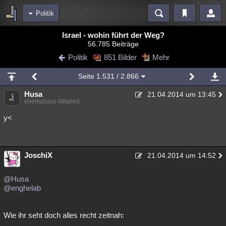
Politik
Bereiche
Israel - wohin führt der Weg?
56.785 Beiträge
Echtzeit
Diskussionen
Blogs
Videos
Statistiken
Politik
851 Bilder
Mehr
Chat
Wiki
Neuigkeiten
2
Seite
1.531
/ 2.866
meine Rubriken
Husa
21.04.2014 um 13:45
Menschen
Wissenschaft
Politik
Mystery
Kriminalfälle
ehemaliges Mitglied
Spiritualität
Verschwörungen
Technologie
Ufologie
y<
Natur
Umfragen
Unterhaltung
weitere Rubriken
JoschiX
21.04.2014 um 14:52
Philosophie
Träume
Orte
Esoterik
Literatur
@Husa
Astronomie
Helpdesk
Gruppen
Gaming
Filme
@enghelab
Musik
Clash
Verbesserungen
Allmystery
English
Wie ihr seht doch alles recht zeitnah:
Übersichten