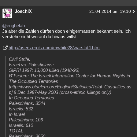
JoschiX
21.04.2014 um 19:10
@enghelab
Ja aber die Zahlen dürften doch einigermassen bekannt sein. Ich
verstehe nicht worauf du hinaus willst.
http://users.erols.com/mwhite28/warstat4.htm
Civil Strife:
Israel vs. Palestinians:
SIPRI 1997: 13,000 killed (1948-96)
B'Tselem: The Israeli Information Center for Human Rights in
The Occupied Territories
[http://www.btselem.org/English/Statistics/Total_Casualties.as
p] 9 Dec 1987-May 2003 (cross-ethnic killings only)
In Occupied Territories
Palestinians: 3544
Israelis: 532
In Israel
Palestinians: 106
Israelis: 610
TOTAL
Palestinians: 3650