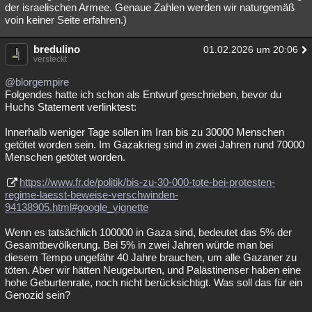
der israelischen Armee. Genaue Zahlen werden wir naturgemäß
voin keiner Seite erfahren.)
bredulino
01.02.2026 um 20:06
versteckt
@blorgempire
Folgendes hatte ich schon als Entwurf geschrieben, bevor du
Huchs Statement verlinktest:
Innerhalb weniger Tage sollen im Iran bis zu 30000 Menschen
getötet worden sein. Im Gazakrieg sind in zwei Jahren rund 70000
Menschen getötet worden.
https://www.fr.de/politik/bis-zu-30-000-tote-bei-protesten-
regime-laesst-beweise-verschwinden-
94138905.html#google_vignette
Wenn es tatsächlich 100000 in Gaza sind, bedeutet das 5% der
Gesamtbevölkerung. Bei 5% in zwei Jahren würde man bei
diesem Tempo ungefähr 40 Jahre brauchen, um alle Gazaner zu
töten. Aber wir hätten Neugeburten, und Palästinenser haben eine
hohe Geburtenrate, noch nicht berücksichtigt. Was soll das für ein
Genozid sein?