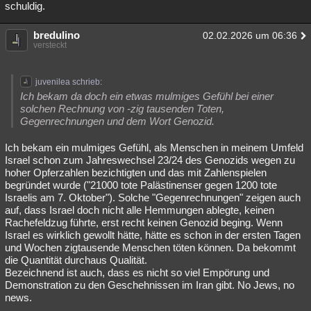
schuldig.
bredulino
02.02.2026 um 06:36
versteckt
juvenilea schrieb:
Ich bekam da doch ein etwas mulmiges Gefühl bei einer
solchen Rechnung von -zig tausenden Toten,
Gegenrechnungen und dem Wort Genozid.
Ich bekam ein mulmiges Gefühl, als Menschen in meinem Umfeld
Israel schon zum Jahreswechsel 23/24 des Genozids wegen zu
hoher Opferzahlen bezichtigten und das mit Zahlenspielen
begründet wurde ("21000 tote Palästinenser gegen 1200 tote
Israelis am 7. Oktober"). Solche "Gegenrechnungen" zeigen auch
auf, dass Israel doch nicht alle Hemmungen ablegte, keinen
Rachefeldzug führte, erst recht keinen Genozid beging. Wenn
Israel es wirklich gewollt hätte, hätte es schon in der ersten Tagen
und Wochen zigtausende Menschen töten können. Da bekommt
die Quantität durchaus Qualität.
Bezeichnend ist auch, dass es nicht so viel Empörung und
Demonstration zu den Geschehnissen im Iran gibt. No Jews, no
news.