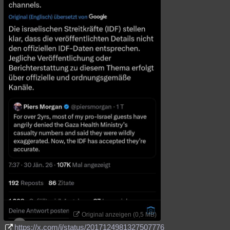
Besucht
Teilgenommen
Alle
Neue
Geschlossen
Lesenswert
Schlüsselwörter
Original anzeigen (0,5 MB)
https://x.com/i/status/2017124981327507776