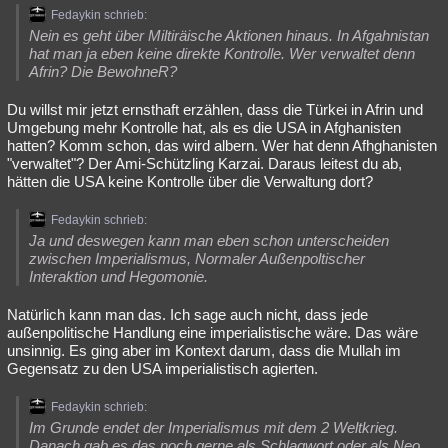
Fedaykin schrieb:
Nein es geht über Miltiräische Aktionen hinaus. In Afgahnistan
hat man ja eben keine direkte Kontrolle. Wer verwaltet denn
Afrin? Die BewohneR?
Du willst mir jetzt ernsthaft erzählen, dass die Türkei in Afrin und
Umgebung mehr Kontrolle hat, als es die USA in Afghanisten
hatten? Komm schon, das wird albern. Wer hat denn Afhghanisten
"verwaltet"? Der Ami-Schützling Karzai. Daraus leitest du ab,
hätten die USA keine Kontrolle über die Verwaltung dort?
Fedaykin schrieb:
Ja und deswegen kann man eben schon unterscheiden
zwischen Imperialismus, Normaler Außenpoltischer
Interaktion und Hegomonie.
Natürlich kann man das. Ich sage auch nicht, dass jede
außenpolitische Handlung eine imperialistische wäre. Das wäre
unsinnig. Es ging aber im Kontext darum, dass die Mullah im
Gegensatz zu den USA imperialistisch agierten.
Fedaykin schrieb:
Im Grunde endet der Imperialismus mit dem 2 Weltkrieg.
Danach gab es das noch gerne als Schlagwort oder als Neo