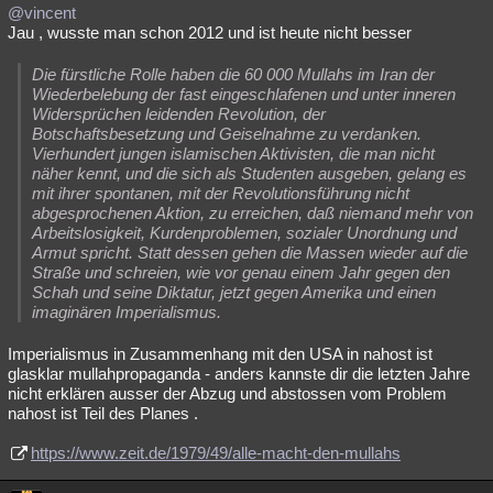
@vincent
Jau , wusste man schon 2012 und ist heute nicht besser
Die fürstliche Rolle haben die 60 000 Mullahs im Iran der
Wiederbelebung der fast eingeschlafenen und unter inneren
Widersprüchen leidenden Revolution, der
Botschaftsbesetzung und Geiselnahme zu verdanken.
Vierhundert jungen islamischen Aktivisten, die man nicht
näher kennt, und die sich als Studenten ausgeben, gelang es
mit ihrer spontanen, mit der Revolutionsführung nicht
abgesprochenen Aktion, zu erreichen, daß niemand mehr von
Arbeitslosigkeit, Kurdenproblemen, sozialer Unordnung und
Armut spricht. Statt dessen gehen die Massen wieder auf die
Straße und schreien, wie vor genau einem Jahr gegen den
Schah und seine Diktatur, jetzt gegen Amerika und einen
imaginären Imperialismus.
Imperialismus in Zusammenhang mit den USA in nahost ist
glasklar mullahpropaganda - anders kannste dir die letzten Jahre
nicht erklären ausser der Abzug und abstossen vom Problem
nahost ist Teil des Planes .
https://www.zeit.de/1979/49/alle-macht-den-mullahs