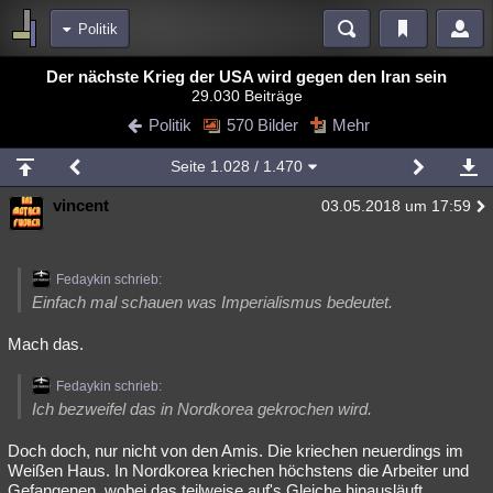
Politik
Bereiche
Der nächste Krieg der USA wird gegen den Iran sein
29.030 Beiträge
Echtzeit
Diskussionen
Blogs
Videos
Statistiken
Politik
570 Bilder
Mehr
Chat
Wiki
Neuigkeiten
Seite
1.028
/ 1.470
meine Rubriken
vincent
03.05.2018 um 17:59
Menschen
Wissenschaft
Politik
Mystery
Kriminalfälle
Spiritualität
Verschwörungen
Technologie
Ufologie
Fedaykin schrieb:
Natur
Umfragen
Unterhaltung
Einfach mal schauen was Imperialismus bedeutet.
weitere Rubriken
Mach das.
Philosophie
Träume
Orte
Esoterik
Literatur
Fedaykin schrieb:
Astronomie
Helpdesk
Gruppen
Gaming
Filme
Ich bezweifel das in Nordkorea gekrochen wird.
Doch doch, nur nicht von den Amis. Die kriechen neuerdings im
Musik
Clash
Verbesserungen
Allmystery
English
Weißen Haus. In Nordkorea kriechen höchstens die Arbeiter und
Übersichten
Gefangenen, wobei das teilweise auf's Gleiche hinausläuft.