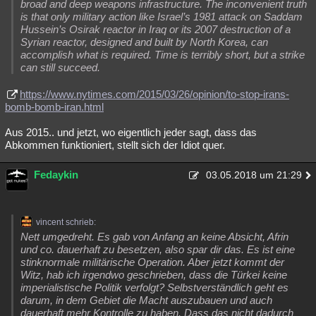
broad and deep weapons infrastructure. The inconvenient truth
is that only military action like Israel’s 1981 attack on Saddam
Hussein’s Osirak reactor in Iraq or its 2007 destruction of a
Syrian reactor, designed and built by North Korea, can
accomplish what is required. Time is terribly short, but a strike
can still succeed.
https://www.nytimes.com/2015/03/26/opinion/to-stop-irans-
bomb-bomb-iran.html
Aus 2015.. und jetzt, wo eigentlich jeder sagt, dass das
Abkommen funktioniert, stellt sich der Idiot quer.
Fedaykin
03.05.2018 um 21:29
vincent schrieb:
Nett umgedreht. Es gab von Anfang an keine Absicht, Afrin
und co. dauerhaft zu besetzen, also spar dir das. Es ist eine
stinknormale militärische Operation. Aber jetzt kommt der
Witz, hab ich irgendwo geschrieben, dass die Türkei keine
imperialistische Politik verfolgt? Selbstverständlich geht es
darum, in dem Gebiet die Macht auszubauen und auch
dauerhaft mehr Kontrolle zu haben. Dass das nicht dadurch