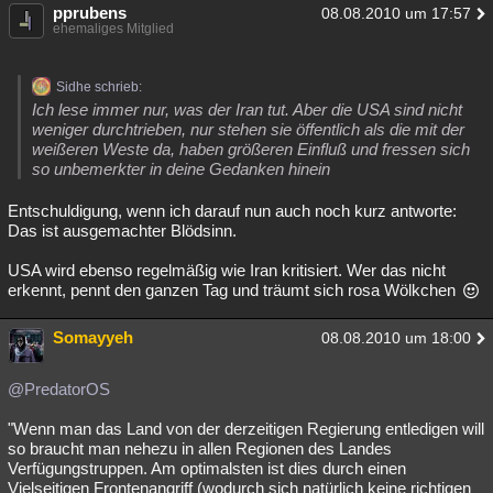
pprubens
08.08.2010 um 17:57
Besucht
Teilgenommen
Alle
Neue
Geschlossen
ehemaliges Mitglied
Lesenswert
Schlüsselwörter
Sidhe schrieb:
Ich lese immer nur, was der Iran tut. Aber die USA sind nicht
weniger durchtrieben, nur stehen sie öffentlich als die mit der
weißeren Weste da, haben größeren Einfluß und fressen sich
so unbemerkter in deine Gedanken hinein
Entschuldigung, wenn ich darauf nun auch noch kurz antworte:
Das ist ausgemachter Blödsinn.
USA wird ebenso regelmäßig wie Iran kritisiert. Wer das nicht
erkennt, pennt den ganzen Tag und träumt sich rosa Wölkchen
Somayyeh
08.08.2010 um 18:00
@PredatorOS
"Wenn man das Land von der derzeitigen Regierung entledigen will
so braucht man nehezu in allen Regionen des Landes
Verfügungstruppen. Am optimalsten ist dies durch einen
Vielseitigen Frontenangriff (wodurch sich natürlich keine richtigen