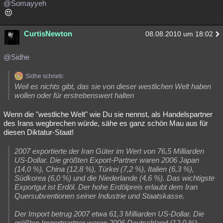
@Somayyeh
CurtisNewton
08.08.2010 um 18:02
@Sidhe
Sidhe schrieb:
Weil es nichts gibt, das sie von dieser westlichen Welt haben
wollen oder für erstrebenswert halten
Wenn die "westliche Welt" wie Du sie nennst, als Handelspartner
des Irans wegbrechen würde, sähe es ganz schön Mau aus für
diesen Diktatur-Staat!
2007 exportierte der Iran Güter im Wert von 76,5 Milliarden
US-Dollar. Die größten Export-Partner waren 2006 Japan
(14,0 %), China (12,8 %), Türkei (7,2 %), Italien (6,3 %),
Südkorea (6,0 %) und die Niederlande (4,6 %). Das wichtigste
Exportgut ist Erdöl. Der hohe Erdölpreis erlaubt dem Iran
Quersubventionen seiner Industrie und Staatskasse.
Der Import betrug 2007 etwa 61,3 Milliarden US-Dollar. Die
größten Importpartner waren 2006 Deutschland (12,0 %),