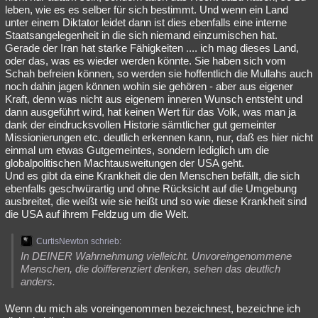
leben, wie es es selber für sich bestimmt. Und wenn ein Land
unter einem Diktator leidet dann ist dies ebenfalls eine interne
Staatsangelegenheit in die sich niemand einzumischen hat.
Gerade der Iran hat starke Fähigkeiten .... ich mag dieses Land,
oder das, was es wieder werden könnte. Sie haben sich vom
Schah befreien können, so werden sie hoffentlich die Mullahs auch
noch dahin jagen können wohin sie gehören - aber aus eigener
Kraft, denn was nicht aus eigenem inneren Wunsch entsteht und
dann ausgeführt wird, hat keinen Wert für das Volk, was man ja
dank der eindrucksvollen Historie sämtlicher gut gemeinter
Missionierungen etc. deutlich erkennen kann, nur, daß es hier nicht
einmal um etwas Gutgemeintes, sondern lediglich um die
globalpolitischen Machtausweitungen der USA geht.
Und es gibt da eine Krankheit die den Menschen befällt, die sich
ebenfalls geschwürartig und ohne Rücksicht auf die Umgebung
ausbreitet, die weißt wie sie heißt und so wie diese Krankheit sind
die USA auf ihrem Feldzug um die Welt.
CurtisNewton schrieb:
In DEINER Wahrnehmung vielleicht. Unvoreingenommene
Menschen, die doifferenziert denken, sehen das deutlich
anders.
Wenn du mich als voreingenommen bezeichnest, bezeichne ich