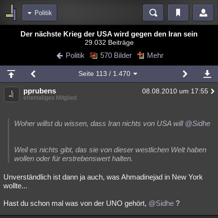
Politik
Bereiche
Der nächste Krieg der USA wird gegen den Iran sein
29.032 Beiträge
Echtzeit
Diskussionen
Blogs
Videos
Statistiken
Politik
570 Bilder
Mehr
Chat
Wiki
Neuigkeiten
2
Seite
113
/ 1.470
meine Rubriken
pprubens
08.08.2010 um 17:55
Menschen
Wissenschaft
Politik
Mystery
Kriminalfälle
ehemaliges Mitglied
Spiritualität
Verschwörungen
Technologie
Ufologie
Woher willst du wissen, dass Iran nichts von USA will
@Sidhe
Natur
Umfragen
Unterhaltung
weitere Rubriken
Weil es nichts gibt, das sie von dieser westlichen Welt haben
wollen oder für erstrebenswert halten.
Philosophie
Träume
Orte
Esoterik
Literatur
Unverständlich ist dann ja auch, was Ahmadinejad in New York
Astronomie
Helpdesk
Gruppen
Gaming
Filme
wollte...
Musik
Clash
Verbesserungen
Allmystery
English
Hast du schon mal was von der UNO gehört,
@Sidhe
?
Übersichten