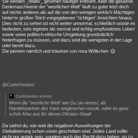
Sie werden _relativ_ gesehen häufiger kritisiert. Aber die gesamte
Denkmaschinerie der "westlichen Welt" läuft zu guter letzt doch
auf nichts anderes als auf die von den wenigen wirklich Mächtigen
hinter'm großen Teich vorgegebenen "richtigen" Ansichten hinaus.
Dies nicht zu sehen ist nicht weiter unnormal, schließlich würde es
bedeuten, sein eigenes als normal und richtig empfundenes Leben
sowie seine politisch-ethische Umgebung grundsätzlich
hinterfragen zu müssen, und dazu sind die wenigsten in der Lage
oder bereit dazu.
Die pennen nämlich und träumen von rosa Wölkchen
@CurtisNewton
CurtisNewton schrieb:
Wenn die "westliche Welt" wie Du sie nennst, als
Handelspartner des Irans wegbrechen würde, sähe es ganz
schön Mau aus für diesen Diktatur-Staat!
Da siehst du, wie weit die negativen Auswirkungen der
Globalisierung schon voran geschritten sind. Jedes Land sollte
nicht nur autark sein, sondern auch das Recht dazu haben, so zu