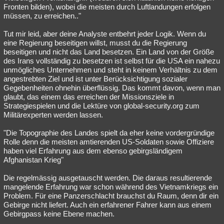
Fronten bilden), wobei die meisten durch Luftlandungen erfolgen
müssen, zu erreichen.."
Tut mir leid, aber deine Analyste entbehrt jeder Logik. Wenn du
eine Regierung beseitigen willst, musst du die Regierung
beseitigen und nicht das Land besetzen. Ein Land von der Größe
des Irans vollständig zu besetzen ist selbst für die USA ein nahezu
unmögliches Unternehmen und steht in keinem Verhältnis zu dem
angestrebten Ziel und ist unter Berücksichtigung sozialer
Gegebenheiten ohnehin überflüssig. Das kommt davon, wenn man
glaubt, das einem das erreichen der Missionsziele in
Strategiespielen und die Lektüre von global-security.org zum
Militärexperten werden lassen.
"Die Topographie des Landes spielt da eher keine vordergründige
Rolle denn die meisten amtierenden US-Soldaten sowie Offiziere
haben viel Erfahrung aus dem ebenso gebirgsländigem
Afghanistan Krieg"
Die regelmässig ausgetauscht werden. Die daraus resultierende
mangelende Erfahrung war schon während des Vietnamkriegs ein
Problem. Für eine Panzerschlacht brauchst du Raum, denn dir ein
Gebirge nicht liefert. Auch ein erfahrener Fahrer kann aus einem
Gebirgpass keine Ebene machen.