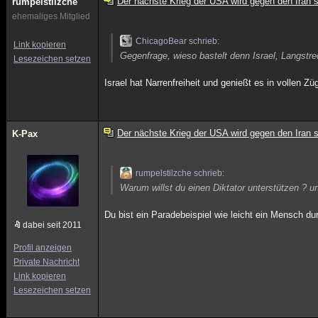
Der nächste Krieg der USA wird gegen den Iran s
rumpelstilzche
ehemaliges Mitglied
ChicagoBear schrieb:
Link kopieren
Gegenfrage, wieso bastelt denn Israel, Langst
Lesezeichen setzen
Israel hat Narrenfreiheit und genießt es in vollen Zü
Der nächste Krieg der USA wird gegen den Iran s
K-Pax
rumpelstilzche schrieb:
Warum willst du einen Diktator unterstützen ? u
Du bist ein Paradebeispiel wie leicht ein Mensch du
dabei seit 2011
Profil anzeigen
Private Nachricht
Link kopieren
Lesezeichen setzen