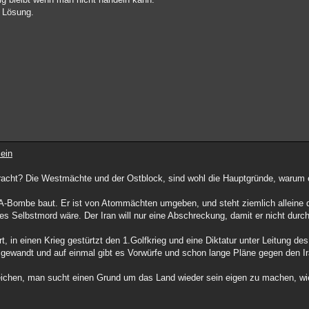
e Lösung.
ein
racht? Die Westmächte und der Ostblock, sind wohl die Hauptgründe, warum e
er A-Bombe baut. Er ist von Atommächten umgeben, und steht ziemlich alleine
es Selbstmord wäre. Der Iran will nur eine Abschreckung, damit er nicht durc
, in einen Krieg gestürtzt den 1.Golfkrieg und eine Diktatur unter Leitung d
 gewandt und auf einmal gibt es Vorwürfe und schon lange Pläne gegen den Ir
eichen, man sucht einen Grund um das Land wieder sein eigen zu machen, wie