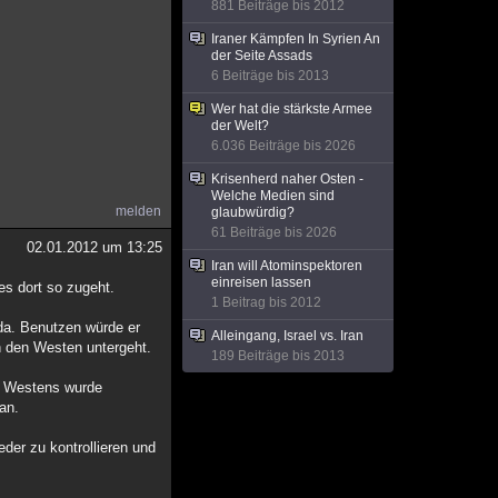
881 Beiträge bis 2012
Iraner Kämpfen In Syrien An
der Seite Assads
6 Beiträge bis 2013
Wer hat die stärkste Armee
der Welt?
6.036 Beiträge bis 2026
Krisenherd naher Osten -
Welche Medien sind
melden
glaubwürdig?
61 Beiträge bis 2026
02.01.2012 um 13:25
Iran will Atominspektoren
einreisen lassen
s dort so zugeht.
1 Beitrag bis 2012
 da. Benutzen würde er
Alleingang, Israel vs. Iran
h den Westen untergeht.
189 Beiträge bis 2013
es Westens wurde
an.
der zu kontrollieren und