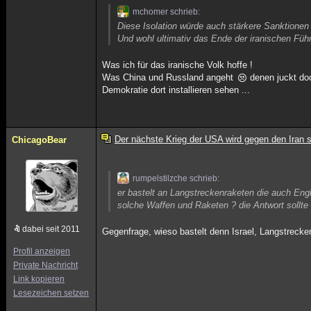
mchomer schrieb:
Diese Isolation würde auch stärkere Sanktionen
Und wohl ultimativ das Ende der iranischen Füh
Was ich für das iranische Volk hoffe !
Was China und Russland angeht
denen juckt doc
Demokratie dort installieren sehen ...
Der nächste Krieg der USA wird gegen den Iran s
ChicagoBear
rumpelstilzche schrieb:
er bastelt an Langstreckenraketen die auch Eng
solche Waffen und Raketen ? die Antwort sollte
dabei seit 2011
Gegenfrage, wieso bastelt denn Israel, Langstrec
Profil anzeigen
Private Nachricht
Link kopieren
Lesezeichen setzen