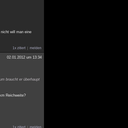
nicht will man eine
1x zitiert
melden
02.01.2012 um 13:34
rum braucht er überhaupt
0km Reichweite?
1x zitiert
melden