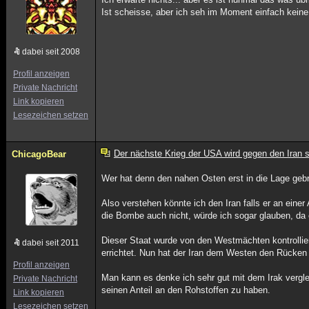
Ist scheisse, aber ich seh im Moment einfach kein
dabei seit 2008
Profil anzeigen
Private Nachricht
Link kopieren
Lesezeichen setzen
Der nächste Krieg der USA wird gegen den Iran s
ChicagoBear
Wer hat denn den nahen Osten erst in die Lage geb
Also verstehen könnte ich den Iran falls er an ein
die Bombe auch nicht, würde ich sogar glauben, da 
Dieser Staat wurde von den Westmächten kontrolliert
dabei seit 2011
errichtet. Nun hat der Iran dem Westen den Rücken
Profil anzeigen
Man kann es denke ich sehr gut mit dem Irak vergl
Private Nachricht
seinen Anteil an den Rohstoffen zu haben.
Link kopieren
Lesezeichen setzen