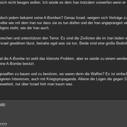
sie sich nicht beugen wollen. Ich würde es dem Iran trotzdem vorwerfen wenn e
 doch jedem bekannt seine A-Bomben? Genau Israel, weigern sich Verträge z
lbe wie mit dem Iran nur dass sie es tun dürfen und der Iran angeprangert wi
igion steht, wie der Iran auch.
echen und unterstützen den Terror. Es sind die Zivilisten die im Iran leiden
rael gewähren lässt, beinahe egal was sie tun. Beide sind eine große Bedroh
nd die A-Bombe ist wohl das kleinste Problem, aber es würde zu einem werden
ine A-Bombe besitzt.
waffen zu bauen und zu besitzen, wo waren denn die Waffen? Es ist einfach
igenen Interessen, auch mit Kriegspropaganda. Alleine die Lügen die gegen 
gewettert, nur über Israel hört man kaum was.
ein
e????