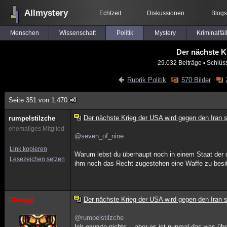
Allmystery
Echtzeit
Diskussionen
Blogs
Menschen
Wissenschaft
Politik
Mystery
Kriminalfäl
Der nächste K
29.032 Beiträge
▪ Schlüs
Rubrik Politik
570 Bilder
Seite 351 von 1.470
Der nächste Krieg der USA wird gegen den Iran s
rumpelstilzche
ehemaliges Mitglied
@seven_of_nine
Link kopieren
Warum lebst du überhaupt noch in einem Staat der di
Lesezeichen setzen
ihm noch das Recht zugestehen eine Waffe zu besitz
Der nächste Krieg der USA wird gegen den Iran s
Glünggi
@rumpelstilzche
Ich erwarte nichts... aber es ist nunmal das was üb