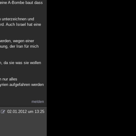
r eine A-Bombe baut dass
u unterzeichnen und
rd. Auch Israel hat eine
 werden, wegen einer
ung, der Iran für mich
, da sie was sie wollen
 nur alles
Syrien aufgefahren werden
melden
02.01.2012 um 13:25