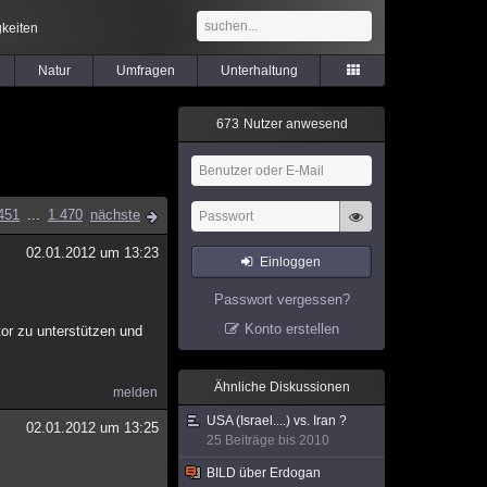
keiten
Natur
Umfragen
Unterhaltung
6
7
3
Nutzer anwesend
451
...
1.470
nächste
02.01.2012 um 13:23
Einloggen
Passwort vergessen?
Konto erstellen
tor zu unterstützen und
Ähnliche Diskussionen
melden
USA (Israel....) vs. Iran ?
02.01.2012 um 13:25
25 Beiträge bis 2010
BILD über Erdogan