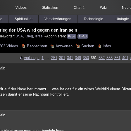
Videos
Statistiken
Chat
Wiki
Neuig
2
le
Spiritualität
Verschwörungen
Technologie
Ufologie
rieg der USA wird gegen den Iran sein
selwörter:
USA
,
Krieg
,
Israel
▪ Abonnieren:
Feed
E-Mail
263 Videos
Beobachten
Antworten
Suchen
Infos
vorherige
1
...
251
301
341
349
350
351
352
353
361
401
ein
r auf der Nase herumtanzt ... was ist das für ein wirres Weltbild einem Dikta
en damit er seine Nachbarn kontrolliert.
ein
rig bleibt wenn man nicht handeln kann.