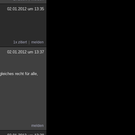
02.01.2012 um 13:35
1x zitiert
melden
02.01.2012 um 13:37
leiches recht für alle,
melden