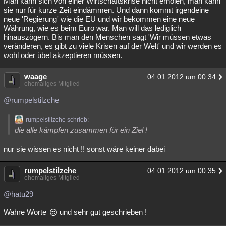
Man kann sich von einer Wirtschaftskrise nicht erholen, man kann
sie nur für kurze Zeit eindämmen. Und dann kommt irgendeine
Besucht
Teilgenommen
Alle
Neue
Geschlossen
neue 'Regierung' wie die EU und wir bekommen eine neue
Währung, wie es beim Euro war. Man will das lediglich
Lesenswert
Schlüsselwörter
hinauszögern. Bis man den Menschen sagt 'Wir müssen etwas
veränderen, es gibt zu viele Krisen auf der Welt' und wir werden es
wohl oder übel akzeptieren müssen.
waage
04.01.2012 um 00:34
ehemaliges Mitglied
@rumpelstilzche
rumpelstilzche schrieb:
die alle kämpfen zusammen für ein Ziel !
nur sie wissen es nicht !! sonst wäre keiner dabei
rumpelstilzche
04.01.2012 um 00:35
ehemaliges Mitglied
@hatu29
Wahre Worte
und sehr gut geschrieben !