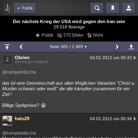
Politik
Bereiche
Der nächste Krieg der USA wird gegen den Iran sein
29.018 Beiträge
Echtzeit
Diskussionen
Blogs
Videos
Statistiken
Politik
570 Bilder
Mehr
Chat
Wiki
Neuigkeiten
Seite
381
/ 1.469
meine Rubriken
Obrien
04.01.2012 um 00:33
Menschen
Wissenschaft
Politik
Mystery
Kriminalfälle
ehemaliges Mitglied
Spiritualität
Verschwörungen
Technologie
Ufologie
@rumpelstilzche
das ist eine Gemeinschaft aus allen Möglichen Varianten "Christ u.
Natur
Umfragen
Unterhaltung
Muslim schwarz oder weiß" die alle kämpfen zusammen für ein
weitere Rubriken
Ziel !
Philosophie
Träume
Orte
Esoterik
Literatur
Billige Spritpreise?
Astronomie
Helpdesk
Gruppen
Gaming
Filme
hatu29
04.01.2012 um 00:34
Musik
Clash
Verbesserungen
Allmystery
English
@rumpelstilzche
Übersichten