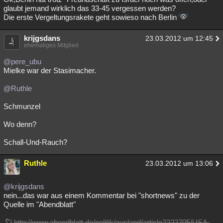
glaubt jemand wirklich das 33-45 vergessen werden?
Die erste Vergeltungsrakete geht sowieso nach Berlin
krijgsdans
23.03.2012 um 12:45
ehemaliges Mitglied
@pere_ubu
Mielke war der Stasimacher.
@Ruthle
Schmunzel
Wo denn?
Schall-Und-Rauch?
Ruthle
23.03.2012 um 13:06
@krijgsdans
nein...das war aus einem Kommentar bei "shortnews" zu der
Quelle im "Abendblatt"
http://www.abendblatt.de/politik/ausland/article2222705/USA-