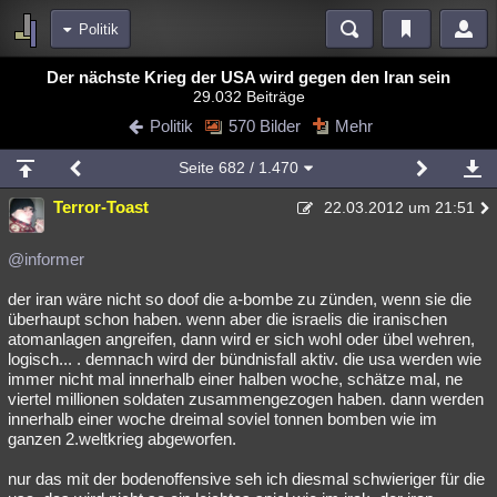
Politik
Bereiche
Der nächste Krieg der USA wird gegen den Iran sein
29.032 Beiträge
Echtzeit
Diskussionen
Blogs
Videos
Statistiken
Politik
570 Bilder
Mehr
Chat
Wiki
Neuigkeiten
Seite
682
/ 1.470
meine Rubriken
Terror-Toast
22.03.2012 um 21:51
Menschen
Wissenschaft
Politik
Mystery
Kriminalfälle
Spiritualität
Verschwörungen
Technologie
Ufologie
@informer
der iran wäre nicht so doof die a-bombe zu zünden, wenn sie die
Natur
Umfragen
Unterhaltung
überhaupt schon haben. wenn aber die israelis die iranischen
weitere Rubriken
atomanlagen angreifen, dann wird er sich wohl oder übel wehren,
logisch... . demnach wird der bündnisfall aktiv. die usa werden wie
Philosophie
Träume
Orte
Esoterik
Literatur
immer nicht mal innerhalb einer halben woche, schätze mal, ne
viertel millionen soldaten zusammengezogen haben. dann werden
Astronomie
Helpdesk
Gruppen
Gaming
Filme
innerhalb einer woche dreimal soviel tonnen bomben wie im
ganzen 2.weltkrieg abgeworfen.
Musik
Clash
Verbesserungen
Allmystery
English
nur das mit der bodenoffensive seh ich diesmal schwieriger für die
Übersichten