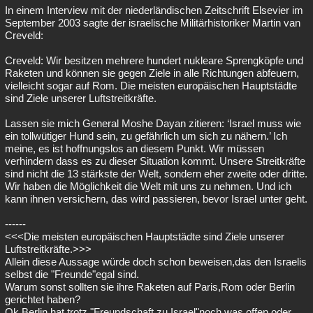
In einem Interview mit der niederländischen Zeitschrift Elsevier im
September 2003 sagte der israelische Militärhistoriker Martin van
Creveld:
Creveld: Wir besitzen mehrere hundert nukleare Sprengköpfe und
Raketen und können sie gegen Ziele in alle Richtungen abfeuern,
vielleicht sogar auf Rom. Die meisten europäischen Hauptstädte
sind Ziele unserer Luftstreitkräfte.
Lassen sie mich General Moshe Dayan zitieren: ‘Israel muss wie
ein tollwütiger Hund sein, zu gefährlich um sich zu nähern.’ Ich
meine, es ist hoffnungslos an diesem Punkt. Wir müssen
verhindern dass es zu dieser Situation kommt. Unsere Streitkräfte
sind nicht die 13 stärkste der Welt, sondern eher zweite oder dritte.
Wir haben die Möglichkeit die Welt mit uns zu nehmen. Und ich
kann ihnen versichern, das wird passieren, bevor Israel unter geht.
------
<<<Die meisten europäischen Hauptstädte sind Ziele unserer
Luftstreitkräfte.>>>
Allein diese Aussage würde doch schon beweisen,das den Israelis
selbst die "Freunde"egal sind.
Warum sonst sollten sie ihre Raketen auf Paris,Rom oder Berlin
gerichtet haben?
Ok,Berlin hat trotz "Freundschaft zu Israel"noch was offen,oder