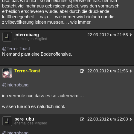
usa. das wird nicht so ein leichtes spiel wie im irak. der iran
besteht viel mehr aus gebirgigen gebiet, was den vormarsch
Besucht
Teilgenommen
Alle
Neue
Geschlossen
erheblich erschweren würde. aber durch die drückende
luftüberlegenheit..., naja... . wie immer wird einfach nur die
Lesenswert
Schlüsselwörter
zivilbevölkerung leiden müssen... , wie immer.
interrobang
22.03.2012 um 21:55
ehemaliges Mitglied
@Terror-Toast
Niemand plant eine Bodenoffensive.
Terror-Toast
22.03.2012 um 21:56
@interrobang
ich vermute nur, dass es so laufen wird... .
wissen tue ich es natürlich nicht.
pere_ubu
22.03.2012 um 22:03
ehemaliges Mitglied
@interrobang