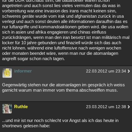
für die DDR durchaus sinn, die bauarbeiter waren schon
angetreten und auch sonst lies vieles vermuten das da was in
vorbereitung war.eine invasion des irans macht keinen sinn,
schweres geräte wurde vom irak und afghanistan zurück in usa
verlegt und auch sonst deuten alle informationen daraufhin das es
nur luftangriffe und kommandoaktionen geben wird. die usa wollen
sich in asien und afrika engagieren und chinas einfluss
zurückdrängen, wenn man den iran besetzt ist man militärisch mal
locker für 10 jahre gebunden und finaziell würde sich das auch
nicht lohnen. während eine luftoffensive nach wenigen wochen
oder monaten beendet wäre, wenn man nur die atomanlagen
angreift sogar schon nach tagen.
informer
22.03.2012 um 23:34
Gegenwärtig stehen nur die atomanlagen im gespräch ich weiss
garnicht warum man immer vom thema abschweiffen muss.
Ruthle
23.03.2012 um 12:38
...und mir ist nur noch schlecht vor Angst als ich das heute in
shortnews gelesen habe: