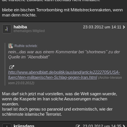
bliebe ein bischen Terrorbombing mit Mittelstreckenraketen, wenn
man denn möchte.
habiba
23.03.2012 um 14:11
ehemaliges Mitglied
Ruthle schrieb:
nein...das war aus einem Kommentar bei "shortnews" zu der
Quelle im "Abendblatt"
http://www.abendblatt.de/politik/ausland/article2222705/USA-
fuerchten-militaerischen-Schlag-gegen-Iran.html
(Archiv-Version
vom 23.03.2012)
Man darf sich jetzt mal vorstellen, was die Welt sagen wuerde,
wenn die Kasperle im Iran solche Aeusserungen machen
wuerden.
Israel ist doch genau so paranoid und extremistisch, wie der
schlimmste islamische Terrorist.
krijgsdans
23.03.2012 um 14:35