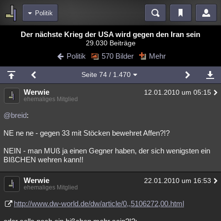
Politik
Bereiche
Der nächste Krieg der USA wird gegen den Iran sein
29.030 Beiträge
Echtzeit
Diskussionen
Blogs
Videos
Statistiken
Politik
570 Bilder
Mehr
Chat
Wiki
Neuigkeiten
Seite
74
/ 1.470
meine Rubriken
Werwie
12.01.2010 um 05:15
Menschen
Wissenschaft
Politik
Mystery
Kriminalfälle
ehemaliges Mitglied
Spiritualität
Verschwörungen
Technologie
Ufologie
@breid
:
NE ne ne - gegen 33 mit Stöcken bewehret Affen?!?
Natur
Umfragen
Unterhaltung
weitere Rubriken
NEIN - man MUß ja einen Gegner haben, der sich wenigsten ein
BIßCHEN wehren kann!!
Philosophie
Träume
Orte
Esoterik
Literatur
Werwie
22.01.2010 um 16:53
Astronomie
Helpdesk
Gruppen
Gaming
Filme
ehemaliges Mitglied
Musik
Clash
Verbesserungen
Allmystery
English
http://www.dw-world.de/dw/article/0,,5106272,00.html
Übersichten