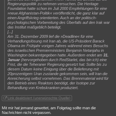
Regierungspolitik zu nehmen versuchen. Die Heritage
Foundation hatte schon im Juli 2000 Empfehlungen für eine
»neue Afghanistan-Politik« veröffentlicht, die ganz klar auf
einen Angriffskrieg orientierten. Auch an der politisch-
psychologischen Vorbereitung des Überfalls auf den Irak war
das Institut maßgeblich beteiligt.
[...]
Am 31. Dezember 2009 lief die »Deadline« für eine
Verhandlungslösung mit Iran ab, die US-Präsident Barack
Obama im Frühjahr vorigen Jahres während eines Besuchs
des israelischen Premierministers Benjamin Netanjahu in
Washington bekanntgegeben hatte. Außerdem endet am
31.
Januar
(hervorgehoben durch RedStarlet, das bin ich) eine
Frist, die die Teheraner Regierung gesetzt hat: Sollte bis zu
diesem Datum keine Einigung über die Belieferung mit
20prozentigem Uran zustande gekommen sein, will Iran die
Anreicherung selbst vornehmen. Das Brennmaterial wird für
den Betrieb eines Reaktors benötigt, der Isotope zur
Behandlung von Krebskranken produziert.
Link deaktiviert (unerwünschte Quelle)
Mit mir hat jemand gewettet, am Folgetag sollte man die
Nachrichten nicht verpassen.