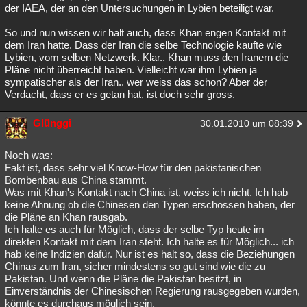
der IAEA, der an den Untersuchungen in Lybien beteiligt war.
So und nun wissen wir halt auch, dass Khan engen Kontakt mit
dem Iran hatte. Dass der Iran die selbe Technologie kaufte wie
Lybien, vom selben Netzwerk. Klar.. Khan muss den Iranern die
Pläne nicht überreicht haben. Vielleicht war ihm Lybien ja
sympatischer als der Iran.. wer weiss das schon? Aber der
Verdacht, dass er es getan hat, ist doch sehr gross.
Glünggi
30.01.2010 um 08:39
Noch was:
Fakt ist, dass sehr viel Know-How für den pakistanischen
Bombenbau aus China stammt.
Was mit Khan's Kontakt nach China ist, weiss ich nicht. Ich hab
keine Ahnung ob die Chinesen den Typen erschossen haben, der
die Pläne an Khan rausgab.
Ich halte es auch für Möglich, dass der selbe Typ heute im
direkten Kontakt mit dem Iran steht. Ich halte es für Möglich... ich
hab keine Indizien dafür. Nur ist es halt so, dass die Beziehungen
Chinas zum Iran, sicher mindestens so gut sind wie die zu
Pakistan. Und wenn die Pläne die Pakistan besitzt, in
Einverständnis der Chinesischen Regierung rausgegeben wurden,
könnte es durchaus möglich sein.