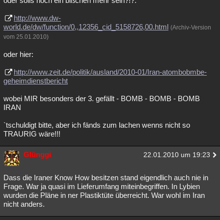
oder solls noch ein bißchen mehr sein?!?:
Besucht
Teilgenommen
Alle
Neue
Geschlossen
http://www.dw-
world.de/dw/function/0,,12356_cid_5158726,00.html
(Archiv-Version
Lesenswert
Schlüsselwörter
vom 25.01.2010)
oder hier:
http://www.zeit.de/politik/ausland/2010-01/Iran-atombobmbe-
geheimdienstbericht
wobei MIR besonders der 3. gefällt - BOMB - BOMB - BOMB
IRAN
`tschuldigt bitte, aber ich fänds zum lachen wenns nicht so
TRAURIG wäre!!!
Glünggi
22.01.2010 um 19:23
Dass die Iraner Know How besitzen stand eigendlich auch nie in
Frage. War ja quasi im Lieferumfang miteinbegriffen. In Lybien
wurden die Pläne in ner Plastiktüte überreicht. War wohl im Iran
nicht anders.