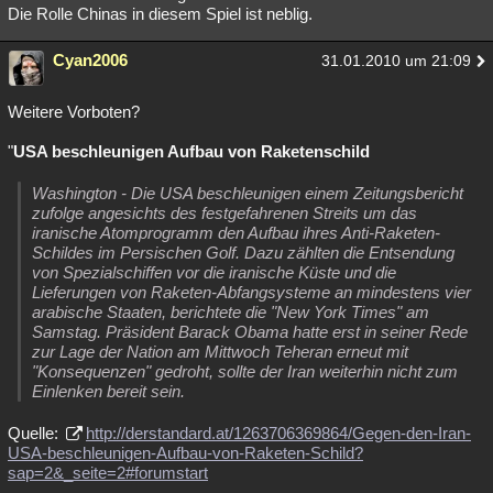
Die Rolle Chinas in diesem Spiel ist neblig.
Cyan2006
31.01.2010 um 21:09
Weitere Vorboten?
"
USA beschleunigen Aufbau von Raketenschild
Washington - Die USA beschleunigen einem Zeitungsbericht
zufolge angesichts des festgefahrenen Streits um das
iranische Atomprogramm den Aufbau ihres Anti-Raketen-
Schildes im Persischen Golf. Dazu zählten die Entsendung
von Spezialschiffen vor die iranische Küste und die
Lieferungen von Raketen-Abfangsysteme an mindestens vier
arabische Staaten, berichtete die "New York Times" am
Samstag. Präsident Barack Obama hatte erst in seiner Rede
zur Lage der Nation am Mittwoch Teheran erneut mit
"Konsequenzen" gedroht, sollte der Iran weiterhin nicht zum
Einlenken bereit sein.
Quelle:
http://derstandard.at/1263706369864/Gegen-den-Iran-
USA-beschleunigen-Aufbau-von-Raketen-Schild?
sap=2&_seite=2#forumstart