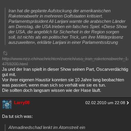
Iran hat die geplante Aufstockung der amerikanischen
Raketenabwehr in mehreren Golfstaaten kritisiert.
Parlamentspräsident Ali Larijani warnte die arabischen Länder
am Dienstag, die USA trieben ein falsches Spiel. «Diese Show
der USA, die angeblich für Sicherheit in der Region sorgen
soll, ist nichts als ein politischer Trick, um ihre Militärpräsenz
auszuweiten», erklärte Larijani in einer Parlamentssitzung
http://www.nzz.ch/nachrichten/zuerich/usa_iran_raketenabwehr_1.
4759200.html
Ja und der Iran spielt in dieser Show seinen Part, Oscarverdächtig
gut mit.
Vor ihrer eigenen Haustür konnten sie 10 Jahre lang beobachten
was passiert, wenn man sich so verhält wie sie es tun.
Die sollten doch langsam wissen wie der Hase läuft.
Larry08
02.02.2010 um 22:08
Da tut sich was:
Ahmadinedschad lenkt im Atomstreit ein