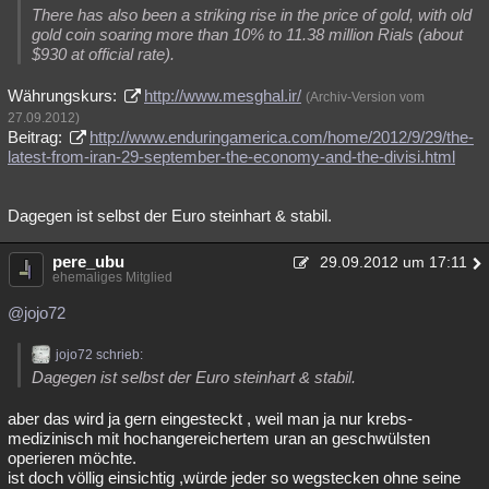
There has also been a striking rise in the price of gold, with old
gold coin soaring more than 10% to 11.38 million Rials (about
$930 at official rate).
Währungskurs:
http://www.mesghal.ir/
(Archiv-Version vom
27.09.2012)
Beitrag:
http://www.enduringamerica.com/home/2012/9/29/the-
latest-from-iran-29-september-the-economy-and-the-divisi.html
Dagegen ist selbst der Euro steinhart & stabil.
pere_ubu
29.09.2012 um 17:11
ehemaliges Mitglied
@jojo72
jojo72 schrieb:
Dagegen ist selbst der Euro steinhart & stabil.
aber das wird ja gern eingesteckt , weil man ja nur krebs-
medizinisch mit hochangereichertem uran an geschwülsten
operieren möchte.
ist doch völlig einsichtig ,würde jeder so wegstecken ohne seine