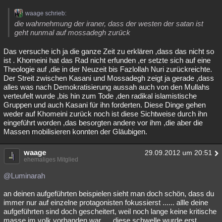
waage schrieb:
die wahrnehmung der iraner, dass der westen der satan ist
geht nunmal auf mossadegh zurück
Das versuche ich ja die ganze Zeit zu erklären ,dass das nicht so
ist . Khomeini hat das Rad nicht erfunden ,er setzte sich auf eine
Theologie auf ,die in der Neuzeit bis Fazlollah Nuri zurückreichte.
Der Streit zwischen Kasani und Mossadegh zeigt ja gerade ,dass
alles was nach Demokratisierung aussah auch von den Mullahs
verteufelt wurde ,bis hin zum Tode ,den radikal islamistische
Gruppen und auch Kasani für ihn forderten. Diese Dinge gehen
weder auf Khomeini zurück noch ist diese Sichtweise durch ihn
eingeführt worden ,das besorgten andere vor ihm ,die aber die
Massen mobilisieren konnten der Gläubigen.
waage
29.09.2012 um 20:51
ehemaliges Mitglied
@Luminarah
an deinen aufgeführten beispielen sieht man doch schön, dass du
immer nur auf einzelne protagonisten fokussierst ...... allle deine
aufgeführten sind doch gescheitert, weil noch lange keine kritische
masse im volk vorhanden war .... diese schwelle wurde erst