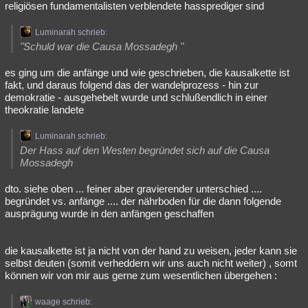
religiösen fundamentalisten verblendete hassprediger sind
Besucht
Teilgenommen
Alle
Neue
Geschlossen
Luminarah schrieb:
Lesenswert
Schlüsselwörter
"Schuld war die Causa Mossadegh "
es ging um die anfänge und wie geschrieben, die kausalkette ist
fakt, und daraus folgend das der wandelprozess - hin zur
demokratie - ausgehebelt wurde und schlußendlich in einer
theokratie landete
Luminarah schrieb:
Der Hass auf den Westen begründet sich auf die Causa
Mossadegh
dto. siehe oben ... feiner aber gravierender unterschied ....
begründet vs. anfänge .... der nährboden für die dann folgende
ausprägung wurde in den anfängen geschaffen
die kausalkette ist ja nicht von der hand zu weisen, jeder kann sie
selbst deuten (somit verheddern wir uns auch nicht weiter) , somt
können wir von mir aus gerne zum wesentlichen übergehen :
waage schrieb: