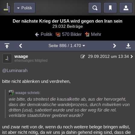
Politik
Bereiche
Der nächste Krieg der USA wird gegen den Iran sein
29.032 Beiträge
Echtzeit
Diskussionen
Blogs
Videos
Statistiken
Politik
570 Bilder
Mehr
Chat
Wiki
Neuigkeiten
2
Seite
886
/ 1.470
meine Rubriken
waage
29.09.2012 um 13:34
Menschen
Wissenschaft
Politik
Mystery
Kriminalfälle
ehemaliges Mitglied
Spiritualität
Verschwörungen
Technologie
Ufologie
@Luminarah
bitte nicht ablenken und verdrehen,
Natur
Umfragen
Unterhaltung
weitere Rubriken
waage schrieb:
wie bitte, du streitest die kausalkette ab, aus der hervorgeht,
Philosophie
Träume
Orte
Esoterik
Literatur
dass der demokratische wandelprozess, durch mitwirken von
dritten (usa), sabotiert wurde und so der weg für die rel.
Astronomie
Helpdesk
Gruppen
Gaming
Filme
verklärte staatsführer geebnet wurde?
Musik
Clash
Verbesserungen
Allmystery
English
und zwar nett von dir, wenn du noch weitere belege bringen willst,
ist aber nicht nötig, da wir uns ja dahin gehend einig sind, dass die
Übersichten