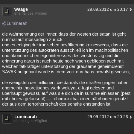
waage
29.09.2012 um 20:17
ehemaliges Mitglied
@Luminarah
die wahrnehmung der iraner, dass der westen der satan ist geht
nunmal auf mossadegh zurück
und es entging der iranischen bevölkerung keineswegs, dass die
unterstützung des autokraten ausschließlich im machtpolitischen
und ökonomischen eigeninteresses des westens lag und die
erinnerung daran ist auch heute noch wach geblieben auch mit
welchen tatkräftiger unterstützung der grausame geheimdienst
SAVAK aufgebaut wurde ist dem volk durchaus bewußt gewesen,
die wenigsten der millionen, die damals die straßen gingen hatten
chomeinis theoretisches werk weleyat-e-faqi gelesen und
überhaupt gewusst, auf was sie sich da in summe einlassen (pest
mit cholera getauscht) ..... chomeini hat einen nährboden genutzt
der aus dem terrorherrschaft des schahs entstanden ist
Luminarah
29.09.2012 um 20:26
ehemaliges Mitglied
.