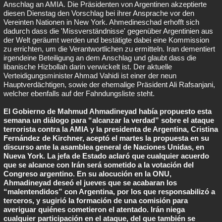
Anschlag an AMIA. Die Präsidenten von Argentinen akzeptierte
diesen Dienstag den Vorschlag bei ihrer Ansprache vor den
Vereinten Nationen in New York. Ahmedineschad erhofft sich
dadurch dass die 'Missverständnisse' gegenüber Argentinien aus
der Welt geräumt werden und bestätigte dabei eine Kommission
zu errichten, um die Verantwortlichen zu ermitteln. Iran dementiert
irgendeine Beteiligung an dem Anschlag und glaubt dass die
libanische Hizbollah darin verwickelt ist. Der aktuelle
Verteidigungsminister Ahmad Vahidi ist einer der neun
Hauptverdächtigen, sowie der ehemalige Präsident Ali Rafsanjani,
welcher ebenfalls auf der Fahndungsliste steht.
El Gobierno de Mahmud Ahmadineyad había propuesto esta
semana un diálogo para “alcanzar la verdad” sobre el ataque
terrorista contra la AMIA y la presidenta de Argentina, Cristina
Fernández de Kirchner, aceptó el martes la propuesta en su
discurso ante la asamblea general de Naciones Unidas, en
Nueva York. La jefa de Estado aclaró que cualquier acuerdo
que se alcance con Irán será sometido a la votación del
Congreso argentino. En su alocución en la ONU,
Ahmadineyad deseó el jueves que se acabaran los
“malentendidos” con Argentina, por los que responsabilizó a
terceros, y sugirió la formación de una comisión para
averiguar quiénes cometieron el atentado. Irán niega
cualquier participación en el ataque, del que también se