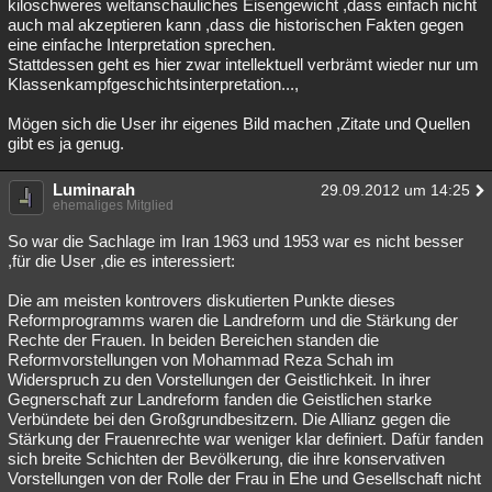
kiloschweres weltanschauliches Eisengewicht ,dass einfach nicht
auch mal akzeptieren kann ,dass die historischen Fakten gegen
eine einfache Interpretation sprechen.
Stattdessen geht es hier zwar intellektuell verbrämt wieder nur um
Klassenkampfgeschichtsinterpretation...,
Mögen sich die User ihr eigenes Bild machen ,Zitate und Quellen
gibt es ja genug.
Luminarah
29.09.2012 um 14:25
ehemaliges Mitglied
So war die Sachlage im Iran 1963 und 1953 war es nicht besser
,für die User ,die es interessiert:
Die am meisten kontrovers diskutierten Punkte dieses
Reformprogramms waren die Landreform und die Stärkung der
Rechte der Frauen. In beiden Bereichen standen die
Reformvorstellungen von Mohammad Reza Schah im
Widerspruch zu den Vorstellungen der Geistlichkeit. In ihrer
Gegnerschaft zur Landreform fanden die Geistlichen starke
Verbündete bei den Großgrundbesitzern. Die Allianz gegen die
Stärkung der Frauenrechte war weniger klar definiert. Dafür fanden
sich breite Schichten der Bevölkerung, die ihre konservativen
Vorstellungen von der Rolle der Frau in Ehe und Gesellschaft nicht