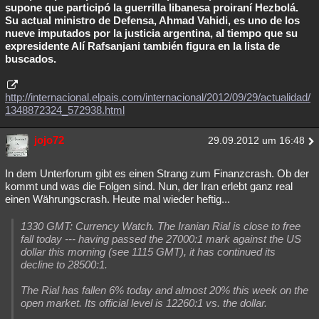
supone que participó la guerrilla libanesa proiraní Hezbolá.
Su actual ministro de Defensa, Ahmad Vahidi, es uno de los
nueve imputados por la justicia argentina, al tiempo que su
expresidente Alí Rafsanjani también figura en la lista de
buscados.
http://internacional.elpais.com/internacional/2012/09/29/actualidad/
1348872324_572938.html
jojo72
29.09.2012 um 16:48
In dem Unterforum gibt es einen Strang zum Finanzcrash. Ob der
kommt und was die Folgen sind. Nun, der Iran erlebt ganz real
einen Währungscrash. Heute mal wieder heftig...
1330 GMT: Currency Watch. The Iranian Rial is close to free
fall today --- having passed the 27000:1 mark against the US
dollar this morning (see 1115 GMT), it has continued its
decline to 28500:1.
The Rial has fallen 6% today and almost 20% this week on the
open market. Its official level is 12260:1 vs. the dollar.