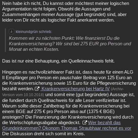
Nein habe ich nicht, Du kannst oder möchtest meiner logischen
Argumentation nicht folgen. Obwohl die Aussagen und
Zusammenhängen meiner Aussage (gut begründet) sind, aber
leider von Dir nicht als logischer Fakt anerkannt werden.
kleinundgrün schrieb:
Kommen wir zu nächsten Punkt: Wie finanzierst Du die
Krankenversicherung? Wir sind bei 275 EUR pro Person und
Monat an echten Kosten.
Das ist nur eine Behauptung, ein Quelleinnachweis fehlt.
Hingegen es nachvollziehbarer Fakt ist, dass heute für einen ALG
II Empfänger pro Person ein pauschaler Beitrag von 125 Euro an
die Krankenversicherung sowie 15 Euro für die Pflegeversicherung
bezahlt werden.
Krankenversicherung bei Hartz IV
(Archiv-
und somit eine (gut begründete) Aussage ist,
Version vom 10.10.2018)
die fundiert durch Quellnachweis für alle Leser verifizierbar ist.
Warum sollte dieser Zahlbetrag für die Krankenversicherung bei
einem BGE auf 275 € pro Person also auf (1375 € BGE)
ansteigen? Die Finanzierung der Krankenversicherung wird durch
die Wertschöpfungsabgabe abgedeckt.
Wer bezahlt das
Grundeinkommen? Ökonom Thomas Straubhaar rechnet es vor
Die Diskussion dreht sich somit im Kreis.