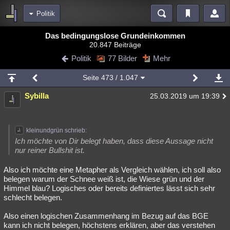
Politik
Bereiche
Das bedingungslose Grundeinkommen
20.847 Beiträge
Echtzeit
Diskussionen
Blogs
Videos
Statistiken
Politik
77 Bilder
Mehr
Chat
Wiki
Neuigkeiten
2
Seite
473
/ 1.047
meine Rubriken
Sybilla
25.03.2019 um 19:39
Menschen
Wissenschaft
Politik
Mystery
Kriminalfälle
Spiritualität
Verschwörungen
Technologie
Ufologie
kleinundgrün schrieb:
Natur
Umfragen
Unterhaltung
Ich möchte von Dir belegt haben, dass diese Aussage nicht
nur reiner Bullshit ist.
weitere Rubriken
Also ich möchte eine Metapher als Vergleich wählen, ich soll also
Philosophie
Träume
Orte
Esoterik
Literatur
belegen warum der Schnee weiß ist, die Wiese grün und der
Himmel blau? Logisches oder bereits definiertes lässt sich sehr
Astronomie
Helpdesk
Gruppen
Gaming
Filme
schlecht belegen.
Musik
Clash
Verbesserungen
Allmystery
English
Also einen logischen Zusammenhang im Bezug auf das BGE
kann ich nicht belegen, höchstens erklären, aber das verstehen
Übersichten