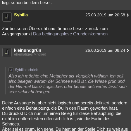
liegt schon bei dem Leser.
Besucht
Teilgenommen
Alle
Neue
Geschlossen
Sybilla
25.03.2019 um 20:58
Lesenswert
Schlüsselwörter
Zur besseren Übersicht und für neue Leser zurück zum
Ausgangspunkt
Das bedingungslose Grundeinkommen
kleinundgrün
26.03.2019 um 08:24
ehemaliges Mitglied
Sybilla schrieb:
Also ich möchte eine Metapher als Vergleich wählen, ich soll
also belegen warum der Schnee weiß ist, die Wiese grün und
der Himmel blau? Logisches oder bereits definiertes lässt sich
sehr schlecht belegen.
Deine Aussage ist aber nicht logisch und bereits definiert, sondern
einfach eine Behauptung, die Du in den Raum geworfen hast.
Du drückst Dich nun um einen Beleg für diese Behauptung, die
nicht im entferntesten offensichtlich ist, wie die Farbe des
Schnees.
Aber sei es drum, ich sehe, Du hast an der Stelle Dich zu weit aus