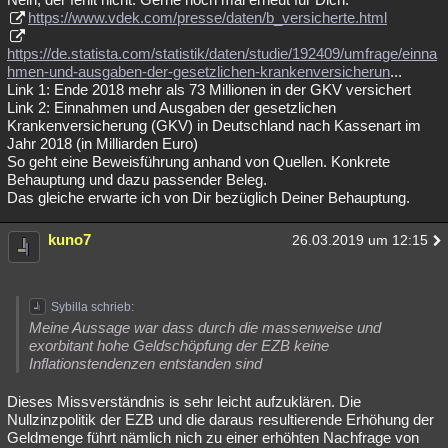
https://www.vdek.com/presse/daten/b_versicherte.html
https://de.statista.com/statistik/daten/studie/192409/umfrage/einna
hmen-und-ausgaben-der-gesetzlichen-krankenversicherun
...
Link 1: Ende 2018 mehr als 73 Millionen in der GKV versichert
Link 2: Einnahmen und Ausgaben der gesetzlichen
Krankenversicherung (GKV) in Deutschland nach Kassenart im
Jahr 2018 (in Milliarden Euro)
So geht eine Beweisführung anhand von Quellen. Konkrete
Behauptung und dazu passender Beleg.
Das gleiche erwarte ich von Dir bezüglich Deiner Behauptung.
kuno7
26.03.2019 um 12:15
Sybilla schrieb:
Meine Aussage war dass durch die massenweise und
exorbitant hohe Geldschöpfung der EZB keine
Inflationstendenzen entstanden sind
Dieses Missverständnis is sehr leicht aufzuklären. Die
Nullzinzpolitik der EZB und die daraus resultierende Erhöhung der
Geldmenge führt nämlich nich zu einer erhöhten Nachfrage von