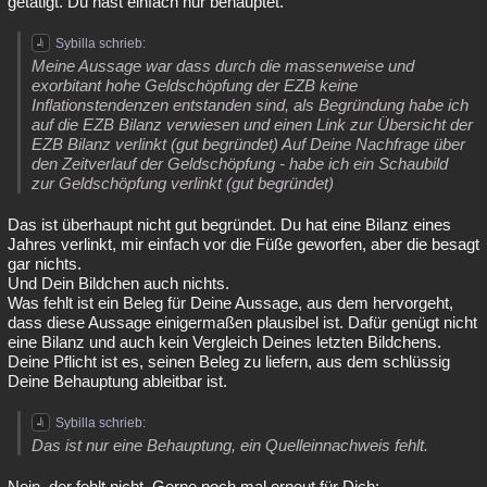
getätigt. Du hast einfach nur behauptet.
Sybilla schrieb:
Meine Aussage war dass durch die massenweise und
exorbitant hohe Geldschöpfung der EZB keine
Inflationstendenzen entstanden sind, als Begründung habe ich
auf die EZB Bilanz verwiesen und einen Link zur Übersicht der
EZB Bilanz verlinkt (gut begründet) Auf Deine Nachfrage über
den Zeitverlauf der Geldschöpfung - habe ich ein Schaubild
zur Geldschöpfung verlinkt (gut begründet)
Das ist überhaupt nicht gut begründet. Du hat eine Bilanz eines
Jahres verlinkt, mir einfach vor die Füße geworfen, aber die besagt
gar nichts.
Und Dein Bildchen auch nichts.
Was fehlt ist ein Beleg für Deine Aussage, aus dem hervorgeht,
dass diese Aussage einigermaßen plausibel ist. Dafür genügt nicht
eine Bilanz und auch kein Vergleich Deines letzten Bildchens.
Deine Pflicht ist es, seinen Beleg zu liefern, aus dem schlüssig
Deine Behauptung ableitbar ist.
Sybilla schrieb:
Das ist nur eine Behauptung, ein Quelleinnachweis fehlt.
Nein, der fehlt nicht. Gerne noch mal erneut für Dich: