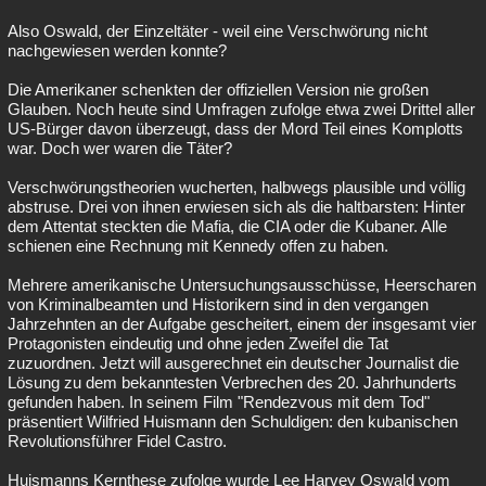
Also Oswald, der Einzeltäter - weil eine Verschwörung nicht
nachgewiesen werden konnte?
Die Amerikaner schenkten der offiziellen Version nie großen
Glauben. Noch heute sind Umfragen zufolge etwa zwei Drittel aller
US-Bürger davon überzeugt, dass der Mord Teil eines Komplotts
war. Doch wer waren die Täter?
Verschwörungstheorien wucherten, halbwegs plausible und völlig
abstruse. Drei von ihnen erwiesen sich als die haltbarsten: Hinter
dem Attentat steckten die Mafia, die CIA oder die Kubaner. Alle
schienen eine Rechnung mit Kennedy offen zu haben.
Mehrere amerikanische Untersuchungsausschüsse, Heerscharen
von Kriminalbeamten und Historikern sind in den vergangen
Jahrzehnten an der Aufgabe gescheitert, einem der insgesamt vier
Protagonisten eindeutig und ohne jeden Zweifel die Tat
zuzuordnen. Jetzt will ausgerechnet ein deutscher Journalist die
Lösung zu dem bekanntesten Verbrechen des 20. Jahrhunderts
gefunden haben. In seinem Film "Rendezvous mit dem Tod"
präsentiert Wilfried Huismann den Schuldigen: den kubanischen
Revolutionsführer Fidel Castro.
Huismanns Kernthese zufolge wurde Lee Harvey Oswald vom