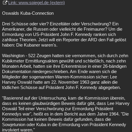
Link: www.spiegel.de (extern)
Oswalds Kuba-Connection
Drei Schüsse oder vier? Einzeltäter oder Verschwörung? Ein
Amerikaner, die Russen oder vielleicht die Freimaurer? Um die
Ermordung von US-Präsident John F. Kennedy ranken sich
zahllose Theorien. Jetzt will ein Reporter der ARD den Fall gelöst
haben: Die Kubaner waren's.
Washington - 522 Zeugen hatten sie vernommen, sich durch zehn
Kubikmeter Ermittlungsakten gewühlt und schließlich, nach zehn
Monaten Arbeit, hatten sie ihre Erkenntnisse in einer 26-bändigen
Dokumentation niedergeschrieben. Am Ende waren sich die
Mitglieder der sogenannten Warren-Kommission sicher: Lee
Harvey Oswald hatte am 22. November 1963 ganz allein die
tödlichen Schüsse auf Präsident John F. Kennedy abgegeben.
"Basierend auf der Untersuchung, kam die Kommission überein,
dass es keinen glaubwürdigen Beweis dafür gibt, dass Lee Harvey
Oswald Teil einer Verschwörung zur Ermordung Präsident
Kennedys war", heißt es in dem Bericht aus dem Jahre 1964. "Die
Kommission hat keinen Beweis dafür gefunden, dass die
Sowjetunion oder Kuba in die Ermordung von Präsident Kennedy
involviert waren."