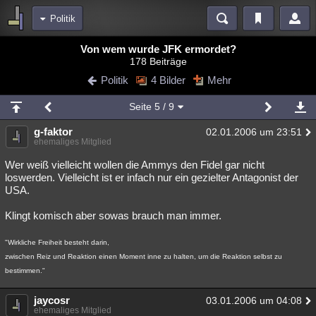
Politik
Bereiche
Von wem wurde JFK ermordet?
178 Beiträge
Echtzeit
Diskussionen
Blogs
Videos
Statistiken
Politik
4 Bilder
Mehr
Chat
Wiki
Neuigkeiten
2
Seite
5
/ 9
meine Rubriken
g-faktor
02.01.2006 um 23:51
Menschen
Wissenschaft
Politik
Mystery
Kriminalfälle
ehemaliges Mitglied
Spiritualität
Verschwörungen
Technologie
Ufologie
Wer weiß vielleicht wollen die Ammys den Fidel gar nicht
loswerden. Vielleicht ist er infach nur ein gezielter Antagonist der
USA.
Natur
Umfragen
Unterhaltung
weitere Rubriken
Klingt komisch aber sowas brauch man immer.
Philosophie
Träume
Orte
Esoterik
Literatur
"Wirkliche Freiheit besteht darin,
zwischen Reiz und Reaktion einen Moment inne zu halten, um die Reaktion selbst zu
Astronomie
Helpdesk
Gruppen
Gaming
Filme
bestimmen."
Musik
Clash
Verbesserungen
Allmystery
English
jaycosr
03.01.2006 um 04:08
Übersichten
ehemaliges Mitglied