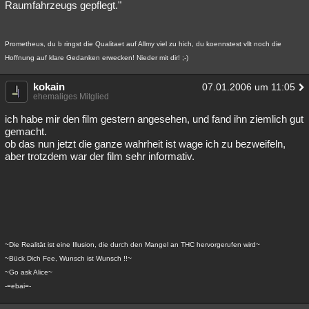
Raumfahrzeugs gepflegt."
Prometheus, du b ringst die Qualitaet auf Allmy viel zu hich, du koennstest vllt noch die
Hoffnung auf klare Gedanken erwecken! Nieder mit dir! ;-)
kokain
07.01.2006 um 11:05
ehemaliges Mitglied
ich habe mir den film gestern angesehen, und fand ihn ziemlich gut
gemacht.
ob das nun jetzt die ganze wahrheit ist wage ich zu bezweifeln,
aber trotzdem war der film sehr informativ.
~Die Realität ist eine Illusion, die durch den Mangel an THC hervorgerufen wird~
~Bück Dich Fee, Wunsch ist Wunsch !!~
~Go ask Alice~
-=ebai=-