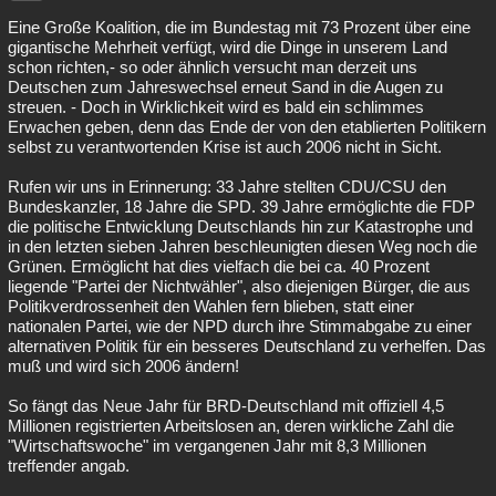
Besucht
Teilgenommen
Alle
Neue
Geschlossen
Eine Große Koalition, die im Bundestag mit 73 Prozent über eine
gigantische Mehrheit verfügt, wird die Dinge in unserem Land
schon richten,- so oder ähnlich versucht man derzeit uns
Lesenswert
Schlüsselwörter
Deutschen zum Jahreswechsel erneut Sand in die Augen zu
streuen. - Doch in Wirklichkeit wird es bald ein schlimmes
Erwachen geben, denn das Ende der von den etablierten Politikern
selbst zu verantwortenden Krise ist auch 2006 nicht in Sicht.
Rufen wir uns in Erinnerung: 33 Jahre stellten CDU/CSU den
Bundeskanzler, 18 Jahre die SPD. 39 Jahre ermöglichte die FDP
die politische Entwicklung Deutschlands hin zur Katastrophe und
in den letzten sieben Jahren beschleunigten diesen Weg noch die
Grünen. Ermöglicht hat dies vielfach die bei ca. 40 Prozent
liegende "Partei der Nichtwähler", also diejenigen Bürger, die aus
Politikverdrossenheit den Wahlen fern blieben, statt einer
nationalen Partei, wie der NPD durch ihre Stimmabgabe zu einer
alternativen Politik für ein besseres Deutschland zu verhelfen. Das
muß und wird sich 2006 ändern!
So fängt das Neue Jahr für BRD-Deutschland mit offiziell 4,5
Millionen registrierten Arbeitslosen an, deren wirkliche Zahl die
"Wirtschaftswoche" im vergangenen Jahr mit 8,3 Millionen
treffender angab.