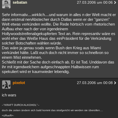
sebatan
27.03.2006 um 00:06
Sehr informativ....wirklich....und warum in alles n der Welt macht er
dann erstmal nenAbstecher durch Dallas wenn er der "ganzen"
Welt etwas verkünden wollte. Die Rede hörtsich vom rhetorischen
Aufbau eher nach der von irgendeinem
Hollywoodstreifenabgekupferten Text an. Rein represantiv wäre es
wohl eher das Weiße Haus das einPräsident für die Verkündung
solcher Botschaften wählen würde.
Das wäre ja genau soals wenn Bush den Krieg aus Miami
verkündet hätte. Laßt euch doch nicht immer so schnellvon so
einem Mist einnehmen.
Schließt mit der Sache doch einfach ab. Er ist Tod. Unddavon das
ihr mit irgendwelchem aufgeschnappten Halbwissen rum
spekuliert wird er kaumwieder lebendig.
pixelot
27.03.2006 um 00:08
ich wars
--"KRAFT DURCH ALKOHOL"--
doch die zeiten ändern sich bald kommt das strafgericht wir werden sie überollen....
=üRveR=-