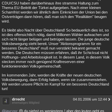
CDU/CSU haben darüberhinaus ihre stramme Haltung zum
Thema EU-Beitritt der Türkei aufgegeben. Nach einer kleinen
Schamfrist werden wir ähnlich dem Einknicken der Union bei den
Ostverträgen dann hören, daß man sich den "Realitäten" beugen
wird.
Es bleibt also Nacht über Deutschland! So bedauerlich dies ist, so
ist dies offensichtlich nötig, damit Millionen Wähler aufwachen und
sich nicht länger belügen und betrügen lassen. Die junge deutsche
Volksbewegung steht bereit. Unser "Aktionsprogramm für ein
besseres Deutschland" muß nun verstärkt bekannt gemacht
werden. Die Deutschen müssen erfahren, daß ihr Schicksal nicht
Hoffnungs- und Arbeitslosigkeit ist. In diesem Land, in diesem Volk
stecken immer noch genügend Kraftreserven einer
funktionierenden Volksgemeinschaft.
Im kommenden Jahr, werden die Kräfte der neuen deutschen
Volksbewegung, dann Erfolg haben, wenn sie zusammenstehen.
Wir werden unsere Pflicht im Kampf für ein besseres Deutschland
tun!
drrecht
04.01.2006 um 12:44
ehemaliges Mitglied
@jaycosr
du siehst es wenigstens ! aber den leuten geht es