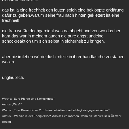
das ist ja eine frechheit den leuten solch eine bekloppte erklärung
dafür zu geben,warum seine frau nach hinten geklettert ist.eine
frechheit!
die frau wußte dochgarnicht was da abgeht und von wo das her
kam.das war in meinem augen die pure angst undeine
schockreaktion um sich selbst in sicherheit zu bringen.
aber nie imleben würde die hirnteile in ihrer handtasche verstauen
wollen.
unglaublich.
Wache: “Eure Pferde sind Kokosnüsse.“
Arthus: „Was?“
Wache: „Euer Diener nimmt 2 Kokosnusshälften und schlägt sie gegeneinander.“
Arthus : „Wir sind in der Energiekrise! Was soll ich machen, wenn die Mohren kein Öl mehr
liefern!“