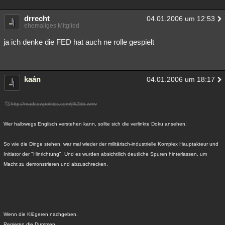
drrecht
04.01.2006 um 12:53
ehemaliges Mitglied
ja ich denke die FED hat auch ne rolle gespielt
kaán
04.01.2006 um 18:17
http://madcowpolitics.com/jfk2bb.wmv
Wer halbwegs Englisch verstehen kann, sollte sich die verlinkte Doku ansehen.
So wie die Dinge stehen, war mal wieder der militärisch-industrielle Komplex Hauptakteur und
Initiator der "Hinrichtung". Und es wurden absichtilich deutliche Spuren hinterlassen, um
Macht zu demonstrieren und abzuschrecken.
Wenn die Klügeren nachgeben,
Regieren die Dummen.