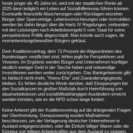
heute jünger als 45 Jahre ist, wird mit der staatlichen Rente ab
2025 dann lediglich ein Leben auf Sozialhilfeniveau führen können.
Eventuelle finanzielle Absicherungen oder Rücklagen einzelner
Bürger über Sparverträge, Lebensversicherungen oder Immobilien
werden bis dahin längst über die Hartz IV Regelungen, verbunden
mit den Leistungen nach Arbeitslosengeld II vom Staat für seine
perspektivlose Politik abgeschöpft. Man könnte auch sagen, de
nverantwortungsbewußten Bürgern geklaut.
Dem Koalitionsvertrag, dem 73 Prozent der Abgeordneten des
Bundestages verpflichtet sind, fehlen jegliche Perspektiven und
Visionen. Im Ergebnis werden Bürger und Unternehmen künftiger
deutlich weniger Geld in der Tasche haben und notwendige
Investitionen werden weiter zurückgehen. Das Bankgeheimnis gibt
es faktisch nicht mehr, "Homo-Ehe" und Zuwanderungsgesetz
bleiben. Es fehlen deutliche Worte darüber, daß Einsparungen bei
den Sozialkassen im großen Maßstab durch Heimführung von
dauerarbeitslosen und sozialhilfeabhängigen Ausländern erreicht
werden könnten, wie es die NPD schon lange fordert.
Keine Antwort gibt der Koalitionsvertrag auf die drängenden Fragen
der Überfremdung. Genausowenig wurden Maßnahmen
beschlossen, um der Verlagerung deutscher Unternehmen in
Ausland entgegenzutreten, oder die Einfuhr billiger Waren oder die
Einreise von billigen Arbeitskräften aus dem Ausland zu stoppen.