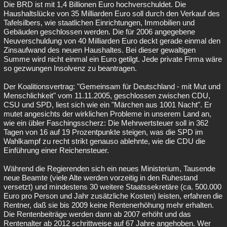
Die BRD ist mit 1,4 Billionen Euro hochverschuldet. Die
Haushaltslücke von 35 Milliarden Euro soll durch den Verkauf des
Tafelsilbers, wie staatlichen Einrichtungen, Immobilien und
Gebäuden geschlossen werden. Die für 2006 angegebene
Neuverschuldung von 40 Milliarden Euro deckt gerade einmal den
Zinsaufwand des neuen Haushaltes. Bei dieser gewaltigen
Summe wird nicht einmal ein Euro getilgt. Jede private Firma wäre
so gezwungen Insolvenz zu beantragen.
Der Koalitionsvertrag: "Gemeinsam für Deutschland - mit Mut und
Menschlichkeit" vom 11.11.2005, geschlossen zwischen CDU,
CSU und SPD, liest sich wie ein "Märchen aus 1001 Nacht". Er
mutet angesichts der wirklichen Probleme in unserem Land an,
wie ein übler Faschingsscherz: Die Mehrwertsteuer soll in 362
Tagen von 16 auf 19 Prozentpunkte steigen, was die SPD im
Wahlkampf zu recht strikt genauso ablehnte, wie die CDU die
Einführung einer Reichensteuer.
Während die Regierenden sich ein neues Ministerium, Tausende
neue Beamte (viele Alte werden vorzeitig in den Ruhestand
versetzt) und mindestens 30 weitere Staatssekretäre (ca. 500.000
Euro pro Person und Jahr zusätzliche Kosten) leisten, erfahren die
Rentner, daß sie bis 2009 keine Rentenerhöhung mehr erhalten.
Die Rentenbeiträge werden dann ab 2007 erhöht und das
Rentenalter ab 2012 schrittweise auf 67 Jahre angehoben. Wer