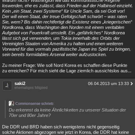
Warum nicht? Washington will das kommunistische Regime
loswerden, ehe es zulässt, dass Frieden auf der Halbinsel einzieht.
Kein „ein Staat, zwei Systeme“ für Uncle Sam, da sei Gott vor!
Der will einen Staat, der treue Gefolgschaft schwört – was raten
Sie, wem? Bis dahin rechtfertigt die Existenz eines „kriegerischen“
Nordkorea, dass Washington den Norden mit einem veritablen
Aufgebot von Feuerkraft umstellt. Ein „gefährliches“ Nordkorea
lässt sich gut verwenden, um Tokia innerhalb des Orbits der
Vereinigten Staaten von Amerika zu halten und einen weiteren
Vorwand für das vormals pazifistische Japan ins Spiel zu bringen,
sein bereits formidables Arsenal weiter aufzustocken.
Zu meiner Frage: Wie soll Nord Korea es schaffen diese Punkte
zu erreichen? Für mich sieht die Lage ziemlich aussichtslos aus...
saki2
06.04.2013 um 13:33
ehemaliges Mitglied
Commonsense schrieb:
Du erkennst da keine Ähnlichkeiten zu unserer Situation der
70er und 80er Jahre?
Die DDR und BRD haben sich wenigstens nicht gegenseitig
solche Aktionen abgezogen wie jetzt in Korea, die DDR hat keine