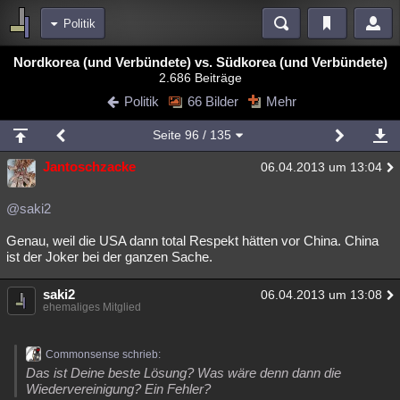
Politik
Bereiche
Nordkorea (und Verbündete) vs. Südkorea (und Verbündete)
2.686 Beiträge
Echtzeit
Diskussionen
Blogs
Videos
Statistiken
Politik
66 Bilder
Mehr
Chat
Wiki
Neuigkeiten
2
Seite
96
/ 135
meine Rubriken
Jantoschzacke
06.04.2013 um 13:04
Menschen
Wissenschaft
Politik
Mystery
Kriminalfälle
Spiritualität
Verschwörungen
Technologie
Ufologie
@saki2
Genau, weil die USA dann total Respekt hätten vor China. China
Natur
Umfragen
Unterhaltung
ist der Joker bei der ganzen Sache.
weitere Rubriken
saki2
Philosophie
Träume
Orte
Esoterik
06.04.2013 um 13:08
Literatur
ehemaliges Mitglied
Astronomie
Helpdesk
Gruppen
Gaming
Filme
Commonsense schrieb:
Musik
Clash
Verbesserungen
Allmystery
English
Das ist Deine beste Lösung? Was wäre denn dann die
Wiedervereinigung? Ein Fehler?
Übersichten