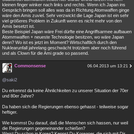
kleinen finger winker nach links und rechts. Wenn ich Japan ins
Gespräch bringen soll alles was da in Richtung Atomwaffen ginge
wäre den Amis zuviel. Sehr verzwickt die Lage Japan ist ein sehr
viel größeres Problem in Zukunft wenn es nicht mehr von den
Amis besetzt ist.
Beste Beispiel Japan wäre Frei dürfte eine Angriffsarmee aufbauen
Atommwaffen + neueste Technologie besitzen, wo wäre Japan
denn? Wo ist es jetzt im Moment? Wirtschaftlich durch den
Nuklearunfall jahrelang geschwächt trotzdem aber noch führend
und als Clown für die Ami grade so passend.
Commonsense
06.04.2013 um 13:21
@saki2
Du erkennst da keine Ähnlichkeiten zu unserer Situation der 70er
und 80er Jahre?
Da haben sich die Regierungen ebenso gehasst - teilweise sogar
heftiger.
Wie kommst Du darauf, daß die Menschen sich hassen, nur weil
die Regierungen gegeneinander schießen?
Warst Du schon in Korea? Kennst Du Koreaner, die sich mit Dir