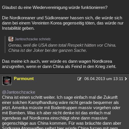
Besucht
Teilgenommen
Alle
Neue
Geschlossen
Glaubst du eine Wiedervereinigung würde funktionieren?
Die Nordkoreaner und Südkoreaner hassen sich, die würde sich
Lesenswert
Schlüsselwörter
dann bei einem Vereinten Korea gegenseitig töten, das würde nur
Instabilität geben.
Jantoschzacke schrieb:
Genau, weil die USA dann total Respekt hätten vor China.
China ist der Joker bei der ganzen Sache.
Das meine ich auch, wer würde es dann wagen Nordkorea
anzugreifen, wenn er dann China als Feind in den Krieg zieht.
Parmount
06.04.2013 um 13:11
@Jantoschzacke
China ist einen schritt weiter. Ich sage einfach mal die Zukunft
einer solchen Kampfhandlung wäre nicht gerade bequemer als
jetzt. Amerika müsste mit Bodentruppen massiv vorgehen oder
mit Bomben. Was ich aber nicht denke ist das einfach mal
irgendwas auf Nordkorea einschlägt ohne dann massive
gegenschläge aus China kommen. Für was bräuchte dann aber
Südkorea Atomwaffen selbst hier würde China furzen mit nem