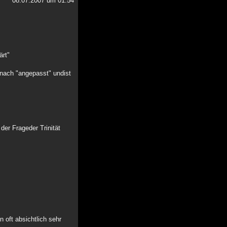
08.07.2007 um 01:54
ärt"
 nach "angepasst" undist
der Frageder Trinität
n oft absichtlich sehr