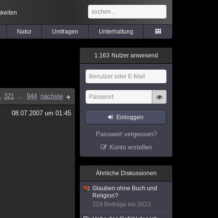
keiten
Natur
Umfragen
Unterhaltung
1
.
1
6
3
Nutzer anwesend
1
321
...
944
nächste
08.07.2007 um 01:45
Einloggen
Passwort vergessen?
Konto erstellen
Ähnliche Diskussionen
Glauben ohne Buch und
Religion?
229 Beiträge bis 2023