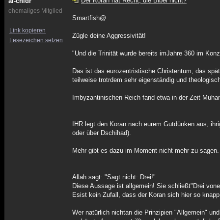
Der Koran hat Recht, die Bibel nicht?
al-chidr
ehemaliges Mitglied
Smartfish@
Link kopieren
Zügle deine Aggressivität!
Lesezeichen setzen
"Und die Trinität wurde bereits imJahre 360 im Konzi
Das ist das eurozentristische Christentum, das spä
teilweise trotrdem sehr eigenständig und theologisc
Imbyzantinischen Reich fand etwa in der Zeit Muham
IHR legt den Koran nach eurem Gutdünken aus, ihrign
oder über Dschihad).
Mehr gibt es dazu im Moment nicht mehr zu sagen.
Allah sagt: "Sagt nicht: Drei!"
Diese Aussage ist allgemein! Sie schließt"Drei vone
Esist kein Zufall, dass der Koran sich hier so knap
Wer natürlich nichtan die Prinzipien "Allgemein" und