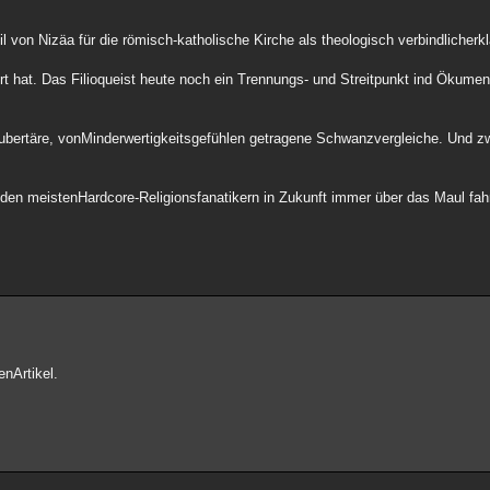
l von Nizäa für die römisch-katholische Kirche als theologisch verbindlicherkl
rt hat. Das Filioqueist heute noch ein Trennungs- und Streitpunkt ind Öku
pubertäre, vonMinderwertigkeitsgefühlen getragene Schwanzvergleiche. Und z
den meistenHardcore-Religionsfanatikern in Zukunft immer über das Maul fah
enArtikel.