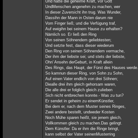
Und hatte die geheime Kraft, vor Gott
UndMenschen angenehm zu machen, wer
In dieser Zuversicht ihn trug. Was Wunder,
Dassihn der Mann in Osten darum nie
Vom Finger ließ; und die Verfügung traf,
Auf ewigihn bei seinem Hause zu erhal­ten?
Nämlich so. Er ließ den Ring
Von seinen Söhnendem geliebtesten;
Und setzte fest, dass dieser wiederum
Den Ring von seinen Söhnendem verma­che,
Der ihm der liebste sei; und stets der lieb­ste,
Ohn' Ansehn derGeburt, in Kraft allein
Des Rings, das Haupt, der Fürst des Hauses werde
So kamnun dieser Ring, von Sohn zu Sohn,
Auf einen Vater endlich von drei Söhnen;
Diealle drei ihm gleich gehorsam waren,
Die alle drei er folglich gleich zulieben
Sich nicht entbrechen konnte.- Was zu tun?
Er sendet in geheim zu einemKünstler,
Bei dem er, nach dem Muster seines Ringes,
Zwei andere bestellt, undweder Kosten
Noch Mühe sparen heißt, sie jenem gleich,
Vollkommen gleich zu machen.Das gelingt.
Dem Künstler. Da er ihm die Ringe bringt,
kann selbst der Vater seinenMusterring