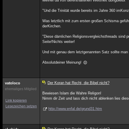
wieviel da von derenthaltenen Weisheit übrigbleibt^^
"Und die Trinität wurde bereits im Jahre 360 imKonzi
Was letztlich mit zum ersten großen Schisma gefüh
derKirchen.
"Diese dämlichen Religionsvergleichsthreads sind 
Seite!Nichts weiter!
Und mit genau dem letztgenannten Satz sollte man 
Absolutdeiner Meinung!
Der Koran hat Recht, die Bibel nicht?
vatoloco
ehemaliges Mitglied
Bewiesen Islam die Wahre Religon!
Nimm dir Zeit und lass dich nicht ablenken lies dies
Link kopieren
Lesezeichen setzen
http://www.enfal.de/grund31.htm