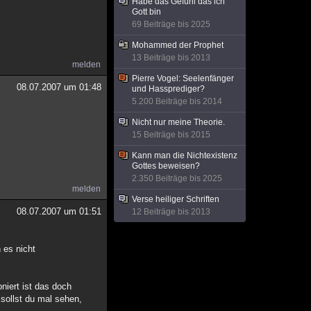
Habe das Gefühl das ich
Gott bin
69 Beiträge bis 2025
Mohammed der Prophet
13 Beiträge bis 2013
melden
Pierre Vogel: Seelenfänger
08.07.2007 um 01:48
und Hassprediger?
5.200 Beiträge bis 2014
Nicht nur meine Theorie.
15 Beiträge bis 2015
Kann man die Nichtexistenz
Gottes beweisen?
2.350 Beiträge bis 2025
melden
Verse heiliger Schriften
08.07.2007 um 01:51
12 Beiträge bis 2013
 es nicht
niert ist das doch
 sollst du mal sehen,