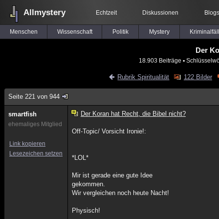
Allmystery
Echtzeit
Diskussionen
Blog
Menschen
Wissenschaft
Politik
Mystery
Kriminalfäl
Der Ko
18.903 Beiträge
▪ Schlüsselwö
Rubrik Spiritualität
122 Bilder
Seite 221 von 944
Der Koran hat Recht, die Bibel nicht?
smartfish
ehemaliges Mitglied
Off-Topic/ Vorsicht Ironie!:
Link kopieren
Lesezeichen setzen
*LOL*
Mir ist gerade eine gute Idee
gekommen.
Wir vergleichen noch heute Nacht!
Physisch!