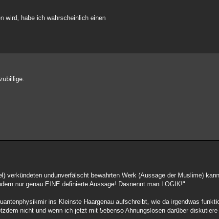
 wird, habe ich wahrscheinlich einen
zubillige.
l) verkündeten undunverfälscht bewahrten Werk (Aussage der Muslime) kann
ndern nur genau EINE definierte Aussage! Dasnennt man LOGIK!"
uantenphysikmir ins Kleinste Haargenau aufschreibt, wie da irgendwas funktio
trotzdem nicht und wenn ich jetzt mit 5ebenso Ahnungslosen darüber diskutiere