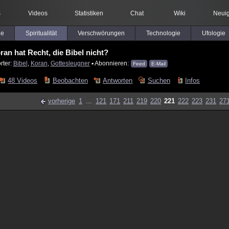
s
Videos
Statistiken
Chat
Wiki
Neuig
le
Spiritualität
Verschwörungen
Technologie
Ufologie
ran hat Recht, die Bibel nicht?
rter:
Bibel
,
Koran
,
Gottesleugner
▪ Abonnieren:
Feed
E-Mail
48 Videos
Beobachten
Antworten
Suchen
Infos
vorherige
1
...
121
171
211
219
220
221
222
223
231
27