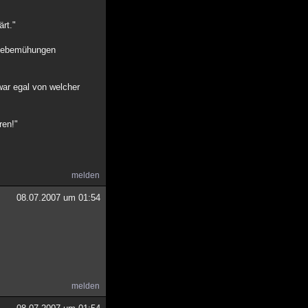
ärt."
menebemühungen
war egal von welcher
ren!"
melden
08.07.2007 um 01:54
melden