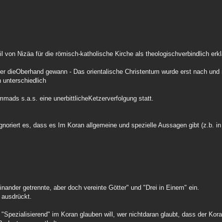
l von Nizäa für die römisch-katholische Kirche als theologischverbindlich erkl
ter dieOberhand gewann - Das orientalische Christentum wurde erst nach und
h unterschiedlich
mads s.a.s. eine unerbittlicheKetzerverfolgung statt.
oriert es, dass es Im Koran allgemeine und spezielle Aussagen gibt (z.b. in 
inander getrennte, aber doch vereinte Götter" und "Drei in Einem" ein.
p ausdrückt.
 "Spezialisierend" im Koran glauben will, wer nichtdaran glaubt, dass der Kora