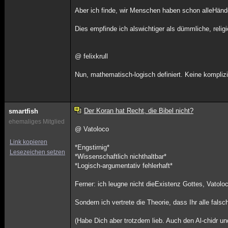
Aber ich finde, wir Menschen haben schon alleHände
Dies empfinde ich alswichtiger als dümmliche, relig
@ felixkrull
Nun, mathematisch-logisch definiert. Keine komplizi
Der Koran hat Recht, die Bibel nicht?
smartfish
ehemaliges Mitglied
@ Vatoloco
Link kopieren
*Engstirnig*
Lesezeichen setzen
*Wissenschaftlich nichthaltbar*
*Logisch-argumentativ fehlerhaft*
Ferner: ich leugne nicht dieExistenz Gottes, Vatolo
Sondern ich vertrete die Theorie, dass Ihr alle falsc
(Habe Dich aber trotzdem lieb. Auch den Al-chidr und