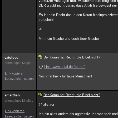
verkürzte Aussagen trifft, welchemehrere mögliche
DER glaubt nicht daran, dass Allah hierbewusst nur 
Es ist sein Recht das in den Koran hineinprojezier
sprechen!
->
Mir mein Glaube und euch Euer Glaube
Der Koran hat Recht, die Bibel nicht?
vatoloco
ehemaliges Mitglied
Link: www.enfal.de (extern)
Link kopieren
Nochmal hier - für faule Menschen!
Lesezeichen setzen
Der Koran hat Recht, die Bibel nicht?
smartfish
ehemaliges Mitglied
@ al-chidr
Link kopieren
Ich bin alles andere als aggressiv. Ich war nach me
Lesezeichen setzen