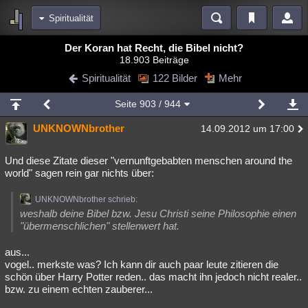
Spiritualität
Bereiche
Der Koran hat Recht, die Bibel nicht?
18.903 Beiträge
Echtzeit
Diskussionen
Blogs
Videos
Statistiken
Spiritualität
122 Bilder
Mehr
Chat
Wiki
Neuigkeiten
2
Seite
903
/ 944
meine Rubriken
UNKNOWNbrother
14.09.2012 um 17:00
Menschen
Wissenschaft
Politik
Mystery
Kriminalfälle
Spiritualität
Verschwörungen
Technologie
Ufologie
Und diese Zitate dieser "vernunftgebabten menschen around the
world" sagen rein gar nichts über:
Natur
Umfragen
Unterhaltung
UNKNOWNbrother schrieb:
weitere Rubriken
weshalb deine Bibel bzw. Jesu Christi seine Philosophie einen
"übermenschlichen" stellenwert hat.
Philosophie
Träume
Orte
Esoterik
Literatur
aus...
Astronomie
Helpdesk
Gruppen
Gaming
Filme
vogel.. merkste was? Ich kann dir auch paar leute zitieren die
schön über Harry Potter reden.. das macht ihn jedoch nicht realer..
Musik
Clash
Verbesserungen
Allmystery
English
bzw. zu einem echten zauberer...
Übersichten