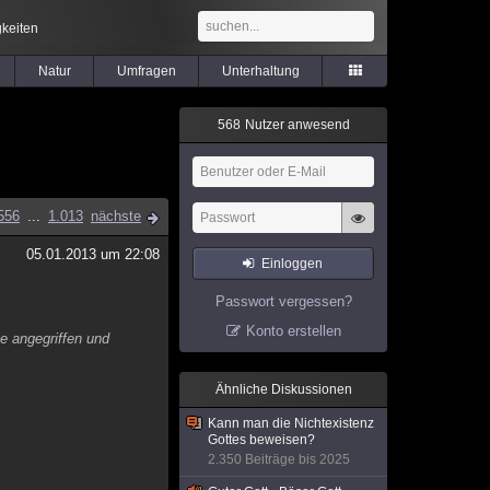
keiten
Natur
Umfragen
Unterhaltung
5
6
8
Nutzer anwesend
556
...
1.013
nächste
05.01.2013 um 22:08
Einloggen
Passwort vergessen?
Konto erstellen
te angegriffen und
Ähnliche Diskussionen
Kann man die Nichtexistenz
Gottes beweisen?
2.350 Beiträge bis 2025