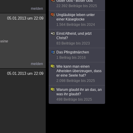
Guter Gott - Böser Gott
22.392 Beiträge bis 2025
melden
Ungläubige leben unter
05.01.2013 um 22:09
einer Käseglocke
1.564 Beiträge bis 2024
Einst Atheist, und jetzt
Christ?
seine
83 Beiträge bis 2023
Das Pfingstmärchen
1 Beitrag bis 2016
melden
Wie kann man einen
Atheisten überzeugen, dass
05.01.2013 um 22:09
er eine Seele hat?
2.098 Beiträge bis 2025
Warum glaubt ihr an das, an
was ihr glaubt?
498 Beiträge bis 2025