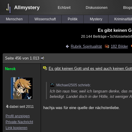
Allmystery
Echtzeit
Diskussionen
Blog
Menschen
Wissenschaft
Politik
Mystery
Kriminalfäl
Es gibt keinen G
20.144 Beiträge
▪ Schlüsselwört
Rubrik Spiritualität
182 Bilder
Seite 456 von 1.013
Es gibt keinen Gott und es wird auch keinen Got
Nerok
Michael2505 schrieb:
Ich bin raus hier, weil ich langsam denke, das 
beleidigt. Landet doch in der Hölle, ist weniger
dabei seit 2011
hachja was für eine quelle der nächstenliebe.
Profil anzeigen
Private Nachricht
Link kopieren