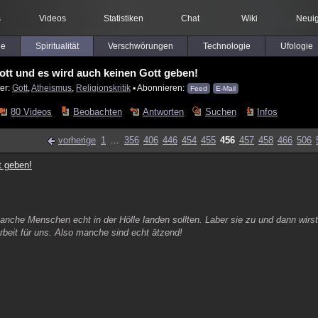
s
Videos
Statistiken
Chat
Wiki
Neuig
le
Spiritualität
Verschwörungen
Technologie
Ufologie
ott und es wird auch keinen Gott geben!
er:
Gott
,
Atheismus
,
Religionskritik
▪ Abonnieren:
Feed
E-Mail
80 Videos
Beobachten
Antworten
Suchen
Infos
vorherige
1
...
356
406
446
454
455
456
457
458
466
506
t geben!
manche Menschen echt in der Hölle landen sollten. Laber sie zu und dann wirs
 Arbeit für uns. Also manche sind echt ätzend!