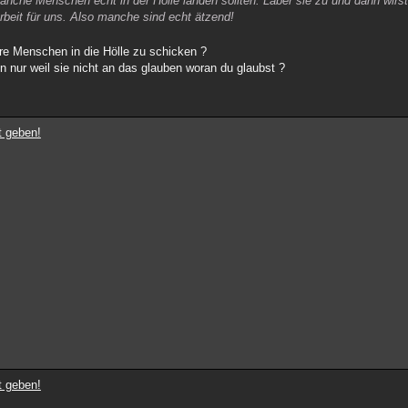
manche Menschen echt in der Hölle landen sollten. Laber sie zu und dann wirs
 Arbeit für uns. Also manche sind echt ätzend!
ere Menschen in die Hölle zu schicken ?
ur weil sie nicht an das glauben woran du glaubst ?
t geben!
t geben!