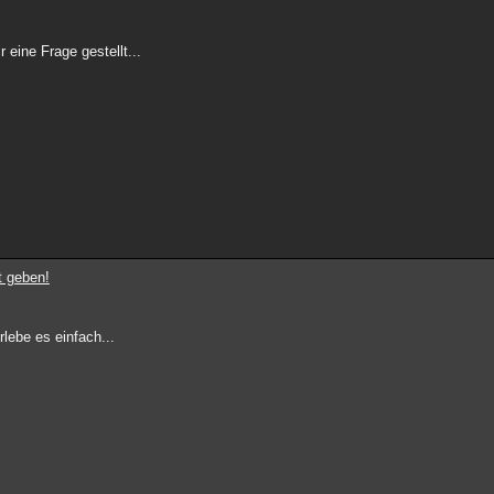
 eine Frage gestellt...
t geben!
rlebe es einfach...