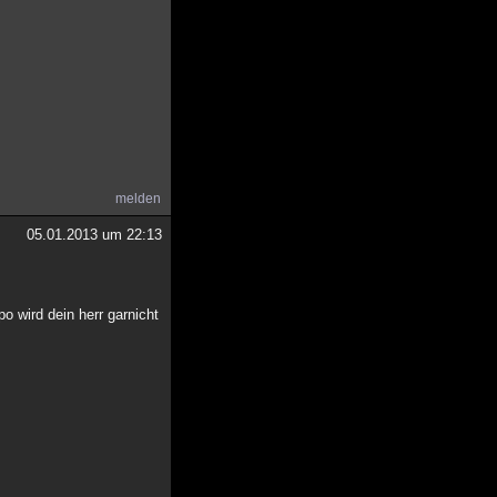
melden
05.01.2013 um 22:13
 wird dein herr garnicht