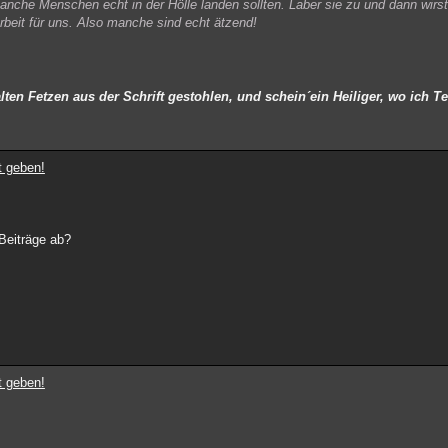
manche Menschen echt in der Hölle landen sollten. Laber sie zu und dann wirs
 Arbeit für uns. Also manche sind echt ätzend!
lten Fetzen aus der Schrift gestohlen, und schein´ein Heiliger, wo ich Te
t geben!
 Beiträge ab?
t geben!