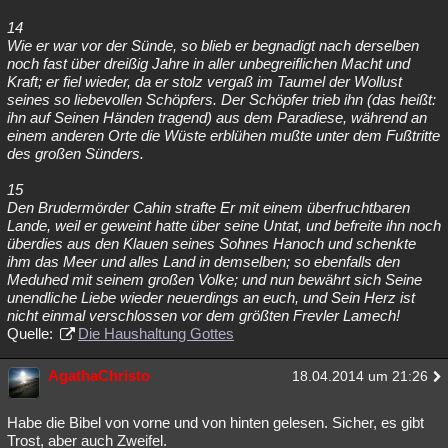
14
Wie er war vor der Sünde, so blieb er begnadigt nach derselben
noch fast über dreißig Jahre in aller unbegreiflichen Macht und
Kraft; er fiel wieder, da er stolz vergaß im Taumel der Wollust
seines so liebevollen Schöpfers. Der Schöpfer trieb ihn (das heißt:
ihn auf Seinen Händen tragend) aus dem Paradiese, während an
einem anderen Orte die Wüste erblühen mußte unter dem Fußtritte
des großen Sünders.
15
Den Brudermörder Cahin strafte Er mit einem überfruchtbaren
Lande, weil er geweint hatte über seine Untat, und befreite ihn noch
überdies aus den Klauen seines Sohnes Hanoch und schenkte
ihm das Meer und alles Land in demselben; so ebenfalls den
Meduhed mit seinem großen Volke; und nun bewährt sich Seine
unendliche Liebe wieder neuerdings an euch, und Sein Herz ist
nicht einmal verschlossen vor dem größten Frevler Lamech!
Quelle:
Die Haushaltung Gottes
AgathaChristo
18.04.2014 um 21:26
Habe die Bibel von vorne und von hinten gelesen. Sicher, es gibt
Trost, aber auch Zweifel.