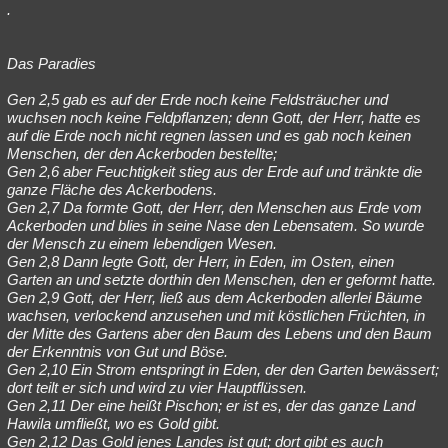
.
Besucht
Teilgenommen
Alle
Neue
Geschlossen
Lesenswert
Schlüsselwörter
Das Paradies
Gen 2,5 gab es auf der Erde noch keine Feldsträucher und
wuchsen noch keine Feldpflanzen; denn Gott, der Herr, hatte es
auf die Erde noch nicht regnen lassen und es gab noch keinen
Menschen, der den Ackerboden bestellte;
Gen 2,6 aber Feuchtigkeit stieg aus der Erde auf und tränkte die
ganze Fläche des Ackerbodens.
Gen 2,7 Da formte Gott, der Herr, den Menschen aus Erde vom
Ackerboden und blies in seine Nase den Lebensatem. So wurde
der Mensch zu einem lebendigen Wesen.
Gen 2,8 Dann legte Gott, der Herr, in Eden, im Osten, einen
Garten an und setzte dorthin den Menschen, den er geformt hatte.
Gen 2,9 Gott, der Herr, ließ aus dem Ackerboden allerlei Bäume
wachsen, verlockend anzusehen und mit köstlichen Früchten, in
der Mitte des Gartens aber den Baum des Lebens und den Baum
der Erkenntnis von Gut und Böse.
Gen 2,10 Ein Strom entspringt in Eden, der den Garten bewässert;
dort teilt er sich und wird zu vier Hauptflüssen.
Gen 2,11 Der eine heißt Pischon; er ist es, der das ganze Land
Hawila umfließt, wo es Gold gibt.
Gen 2,12 Das Gold jenes Landes ist gut; dort gibt es auch