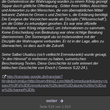
die Geheimnisse der Wahrsagung wurden zu einem König gezeigt
Sippar durch göttliche Offenbarung . Götter ihren Willen, Absichten
und Antworten zu den Menschen, die von übernatürlichen Mittel
bekannt: Zahlreiche Omen s und Zeichen s, die Erklärung benötigt.
Die Exegese der Vorzeichen wurde als Disziplin ("Wissenschaft"),
um die Götter zu erkundigen gesehen. Es war eine offizielle
Institution, vom König eingesetzt, um Informationen zu sammeln.
Keine Entscheidung von Bedeutung war ohne richtige Beratung
übernommen. Der Sonnengott utu ist insbesondere mit der
Disziplin der Wahrsagerei verbunden. Er ist in der Lage, alles zu
überwachen, so dass auch die Zukunft.
Seine Salbei Utuabzu (sich vielleicht Enmeduranki) wurde gesagt,
"in den Himmel" in mehreren zu haben, sumerischen
Beschwörung Texten. Diese Geschichte ist sehr erinnert der
biblischen Geschichte von Enoch ( Genesis 5:22-24 ).
http://translate.google.de/translate?
hl=de&sl=en&u=http://everything2.com/title/Enmeduranki&prev=/s
earch%3Fq%3DEnmeduranki%26client%3Dubuntu%26hs%3Dux
w%26channel%3Dfs
weiter
Seite 518 von 1.013