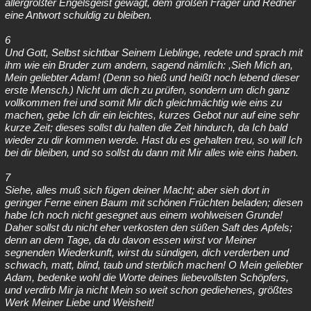
allergrößter Engelsgeist gewagt, dem großen Frager und Redner
eine Antwort schuldig zu bleiben.
6
Und Gott, Selbst sichtbar Seinem Lieblinge, redete und sprach mit
ihm wie ein Bruder zum andern, sagend nämlich: ,Sieh Mich an,
Mein geliebter Adam! (Denn so hieß und heißt noch lebend dieser
erste Mensch.) Nicht um dich zu prüfen, sondern um dich ganz
vollkommen frei und somit Mir dich gleichmächtig wie eins zu
machen, gebe Ich dir ein leichtes, kurzes Gebot nur auf eine sehr
kurze Zeit; dieses sollst du halten die Zeit hindurch, da Ich bald
wieder zu dir kommen werde. Hast du es gehalten treu, so will Ich
bei dir bleiben, und so sollst du dann mit Mir alles wie eins haben.
7
Siehe, alles muß sich fügen deiner Macht; aber sieh dort in
geringer Ferne einen Baum mit schönen Früchten beladen; diesen
habe Ich noch nicht gesegnet aus einem wohlweisen Grunde!
Daher sollst du nicht eher verkosten den süßen Saft des Apfels;
denn an dem Tage, da du davon essen wirst vor Meiner
segnenden Wiederkunft, wirst du sündigen, dich verderben und
schwach, matt, blind, taub und sterblich machen! O Mein geliebter
Adam, bedenke wohl die Worte deines liebevollsten Schöpfers,
und verdirb Mir ja nicht Mein so weit schon gediehenes, größtes
Werk Meiner Liebe und Weisheit!