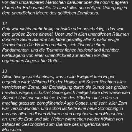
vor dem undankbaren Menschen dankbar über die noch mageren
Fluren der Erde wandelte. Da fand alles den völligen Untergang in
dem unendlichen Meere des göttlichen Zornfeuers.
12
Gott war nichts mehr heilig; schuldig oder unschuldig, - das war
dem großen Zorne einerlei. Über und in allen unendlichen Räumen
donnerte Seine Stimme furchtbar gewaltig aller Kreatur ewige
Vernichtung. Die Welten erbebten, sich lösend in ihren
Fundamenten, und die Trümmer flohen heulend und furchtbar
wehklagend von einer Unendlichkeit zur andern vor dem
ergrimmten Angesichte Gottes.
13
Allein hier geschieht etwas, was in alle Ewigkeit kein Engel
begreifen wird: Während Er, der Heilige, mit Seiner Rechten alles
vernichtet im Zorne, der Entheiligung durch die Sünde des großen
Frevlers wegen, schützet Seine gleich heilige Linke den weinenden
Sünder! Und nur eine kleine Träne des Sünders fiel in das so
mächtig grausam zornglühende Auge Gottes, und seht, aller Zorn
war verschwunden, und schon lächelte eine neue Schöpfung in
und aus allen endlosen Räumen den ungehorsamen Menschen
an, und die Erde und alle Welten wimmelten wieder fröhlich von
zahllosen Geschöpfen zum Dienste des ungehorsamen
Menschen.