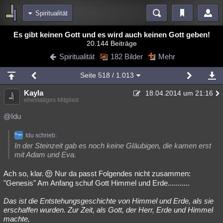
Spiritualität
Bereiche
Es gibt keinen Gott und es wird auch keinen Gott geben!
20.144 Beiträge
Echtzeit
Diskussionen
Blogs
Videos
Statistiken
Spiritualität
182 Bilder
Mehr
Chat
Wiki
Neuigkeiten
Seite
518
/ 1.013
meine Rubriken
Kayla
18.04.2014 um 21:16
Menschen
Wissenschaft
Politik
Mystery
Kriminalfälle
ehemaliges Mitglied
Spiritualität
Verschwörungen
Technologie
Ufologie
@Idu
Natur
Umfragen
Unterhaltung
Idu schrieb:
In der Steinzeit gab es noch keine Gläubigen, die kamen erst
weitere Rubriken
mit Adam und Eva.
Philosophie
Träume
Orte
Esoterik
Literatur
Ach so, klar.
Nur da passt Folgendes nicht zusammen:
"Genesis" Am Anfang schuf Gott Himmel und Erde...........
Astronomie
Helpdesk
Gruppen
Gaming
Filme
Das ist die Entstehungsgeschichte von Himmel und Erde, als sie
Musik
Clash
Verbesserungen
Allmystery
English
erschaffen wurden. Zur Zeit, als Gott, der Herr, Erde und Himmel
machte,
Übersichten