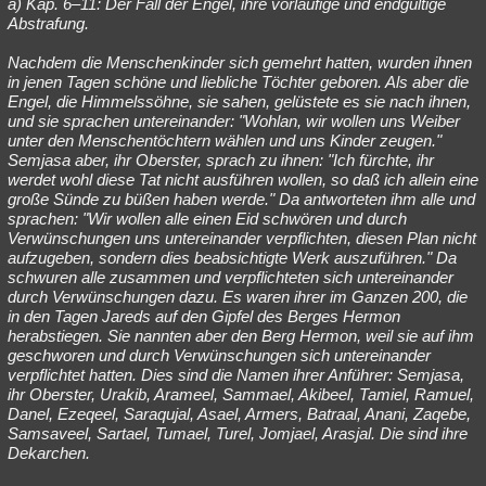
a) Kap. 6–11: Der Fall der Engel, ihre vorläufige und endgültige
Abstrafung.
Nachdem die Menschenkinder sich gemehrt hatten, wurden ihnen
in jenen Tagen schöne und liebliche Töchter geboren. Als aber die
Engel, die Himmelssöhne, sie sahen, gelüstete es sie nach ihnen,
und sie sprachen untereinander: "Wohlan, wir wollen uns Weiber
unter den Menschentöchtern wählen und uns Kinder zeugen."
Semjasa aber, ihr Oberster, sprach zu ihnen: "Ich fürchte, ihr
werdet wohl diese Tat nicht ausführen wollen, so daß ich allein eine
große Sünde zu büßen haben werde." Da antworteten ihm alle und
sprachen: "Wir wollen alle einen Eid schwören und durch
Verwünschungen uns untereinander verpflichten, diesen Plan nicht
aufzugeben, sondern dies beabsichtigte Werk auszuführen." Da
schwuren alle zusammen und verpflichteten sich untereinander
durch Verwünschungen dazu. Es waren ihrer im Ganzen 200, die
in den Tagen Jareds auf den Gipfel des Berges Hermon
herabstiegen. Sie nannten aber den Berg Hermon, weil sie auf ihm
geschworen und durch Verwünschungen sich untereinander
verpflichtet hatten. Dies sind die Namen ihrer Anführer: Semjasa,
ihr Oberster, Urakib, Arameel, Sammael, Akibeel, Tamiel, Ramuel,
Danel, Ezeqeel, Saraqujal, Asael, Armers, Batraal, Anani, Zaqebe,
Samsaveel, Sartael, Tumael, Turel, Jomjael, Arasjal. Die sind ihre
Dekarchen.