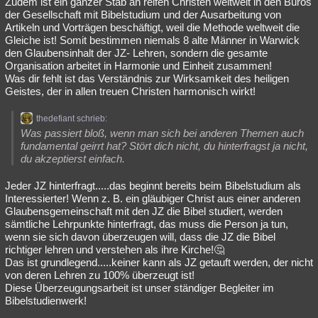
Zudem ist ein ganzer Stab an reifen Christen weltweit in den Büros
der Gesellschaft mit Bibelstudium und der Ausarbeitung von
Artikeln und Vorträgen beschäftigt, weil die Methode weltweit die
Gleiche ist! Somit bestimmen niemals 8 alte Männer in Warwick
den Glaubensinhalt der JZ- Lehren, sondern die gesamte
Organisation arbeitet in Harmonie und Einheit zusammen!
Was dir fehlt ist das Verständnis zur Wirksamkeit des heiligen
Geistes, der in allen treuen Christen harmonisch wirkt!
thedefiant schrieb:
Was passiert bloß, wenn man sich bei anderen Themen auch
fundamental geirrt hat? Stört dich nicht, du hinterfragst ja nicht,
du akzeptierst einfach.
Jeder JZ hinterfragt.....das beginnt bereits beim Bibelstudium als
Interessierter! Wenn z. B. ein gläubiger Christ aus einer anderen
Glaubensgemeinschaft mit den JZ die Bibel studiert, werden
sämtliche Lehrpunkte hinterfragt, das muss die Person ja tun,
wenn sie sich davon überzeugen will, dass die JZ die Bibel
richtiger lehren und verstehen als ihre Kirche!🤔
Das ist grundlegend.....keiner kann als JZ getauft werden, der nicht
von deren Lehren zu 100% überzeugt ist!
Diese Überzeugungsarbeit ist unser ständiger Begleiter im
Bibelstudienwerk!