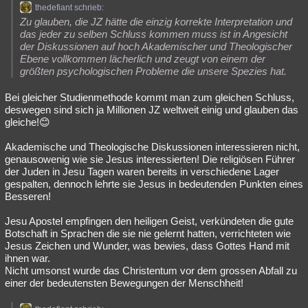
thedefiant schrieb:
Besucht
Teilgenommen
Alle
Neue
Geschlossen
Zu glauben, die JZ hätte die einzig korrekte Interpretation und
das jeder zu selben Schluss kommen muss ist in Angesicht
Lesenswert
Schlüsselwörter
der Diskussionen auf hoch Akademischer und Theologischer
Ebene vollkommen lächerlich und zeugt von einem der
größten psychologischen Probleme die unsere Spezies hat.
Bei gleicher Studienmethode kommt man zum gleichen Schluss,
deswegen sind sich ja Millionen JZ weltweit einig und glauben das
gleiche!😊
Akademische und Theologische Diskussionen interessieren nicht,
genausowenig wie sie Jesus interessierten! Die religiösen Führer
der Juden in Jesu Tagen waren bereits in verschiedene Lager
gespalten, dennoch lehrte sie Jesus in bedeutenden Punkten eines
Besseren!
Jesu Apostel empfingen den heiligen Geist, verkündeten die gute
Botschaft in Sprachen die sie nie gelernt hatten, verrichteten wie
Jesus Zeichen und Wunder, was bewies, dass Gottes Hand mit
ihnen war.
Nicht umsonst wurde das Christentum vor dem grossen Abfall zu
einer der bedeutensten Bewegungen der Menschheit!