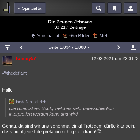
Spiritualität
Bereiche
Die Zeugen Jehovas
38.217 Beiträge
Echtzeit
Diskussionen
Blogs
Videos
Statistiken
Spiritualität
695 Bilder
Mehr
Chat
Wiki
Neuigkeiten
Seite
1.834
/ 1.880
meine Rubriken
Tommy57
12.02.2021 um 22:31
Menschen
Wissenschaft
Politik
Mystery
Kriminalfälle
Spiritualität
Verschwörungen
Technologie
Ufologie
@thedefiant
Natur
Umfragen
Unterhaltung
Hallo!
weitere Rubriken
thedefiant schrieb:
Philosophie
Träume
Orte
Esoterik
Literatur
Die Bibel ist ein Buch, welches sehr unterschiedlich
interpretiert werden kann und wird
Astronomie
Helpdesk
Gruppen
Gaming
Filme
Genau, da sind wir uns schonmal einig! Trotzdem dürfte klar sein,
Musik
Clash
Verbesserungen
Allmystery
English
dass nicht jede Interpretation richtig sein kann!🤔
Übersichten