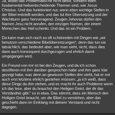
Ja, wobei das Problematische nicht diese, sondern eben
fundamental heilsentscheidende Themen sind, wie Jesus
Christus. Und das funktioniert nur, wenn eben wichtige Stellen in
der Bibel entstellt werden, und das tut ihre Übersetzung und der
Wachtturm ganz hervorragend. Zeugen Jehovas dürfen den
Namen Jesu nicht anrufen, den einzigen Namen, der einem
Menschen das Heil schenkt. Und das ist ein Problem.
Da kann man sich noch so oft schönreden mit Dingen wie „wir
benutzen verschiedene Bibelübersetzungen“, denn das tun sie
tatsächlich, das bedeutet aber, wie man sieht, nicht, dass dies
dann auch konsequent durchgezogen und ehrlich damit
umgegangen wird.
Ein Freund von mir ist bei den Zeugen, und da ich schon
desöfteren mit ihm darüber gesprochen habe und ihm ganz klar
gezeigt habe, was denn an gewissen Stellen drin steht, hat er mir
auch erst letztens ehrlich gestehen müssen: „ja ich weiß, dass
diese Dinge da drin stehen, und es macht ihr auch Probleme wenn
ich das lese, aber du brauchst den Heiligen Geist, der dir das
Verständnis gibt.“ so in etwa. Das stimmt, dass ein Mensch den
Heiligen Geist braucht, um die Bibel zu verstehen, aber das
geschieht dann im Einklang mit deinem Verstand und nicht
dagegen.