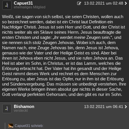
Capuet31
13.02.2021 um 02:48
ehemaliges Mitglied
Weißt, sie sagen von sich selbst, sie seien Christen, wollen auch
so bezeichnet werden, dabei ist ein Christ laut Definition ein
Nachfolger Christi. Jesus ist sein Herr und Gott, und der Christ ist
nichts weiter als ein Sklave seines Herrn. Jesus beauftragte die
ersten Christen und sagte: „ihr werdet
meine
Zeugen sein.“, und
sie nennen sich stolz Zeugen Jehovas. Wobei ich auch, dem
Namen nach, eine Zeuge Jehovas bin, denn Jesus ist Jehova,
genauso wie der Vater und der Heilige Geist es sind. Aber bei
ihnen ist Jehova eben nicht Jesus, und sie rufen Jehova an. Das
Heil ist aber im Sohn, in Christus, er ist das Lamm, welches die
Erlösung erbracht hat. Der Vater hat ihn gesandt und der Heilige
Geist nimmt dieses Werk und rechnet es dem Menschen zur
Erlösung zu, aber Jesus ist das Opfer, nur in ihm ist die Erlösung
und Sündenvergebung. Das müssen sie unbedingt verstehen. Ihre
eigenen Werke bringen ihnen absolut gar nichts in dieser Sache,
Gott verlangt perfekten Gehorsam, und den gibt es nur im Sohn.
Bishamon
13.02.2021 um 06:41
versteckt
Capuet31 schrieb: