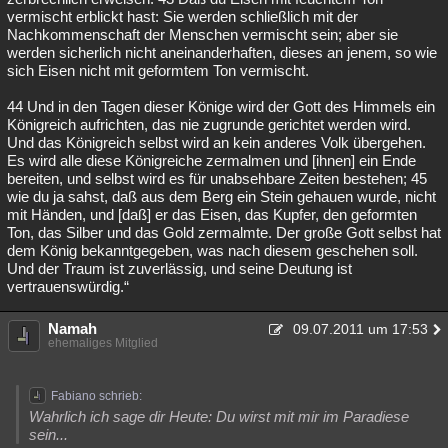
vermischt erblickt hast: Sie werden schließlich mit der
Nachkommenschaft der Menschen vermischt sein; aber sie
werden sicherlich nicht aneinanderhaften, dieses an jenem, so wie
sich Eisen nicht mit geformtem Ton vermischt.
44 Und in den Tagen dieser Könige wird der Gott des Himmels ein
Königreich aufrichten, das nie zugrunde gerichtet werden wird.
Und das Königreich selbst wird an kein anderes Volk übergehen.
Es wird alle diese Königreiche zermalmen und [ihnen] ein Ende
bereiten, und selbst wird es für unabsehbare Zeiten bestehen; 45
wie du ja sahst, daß aus dem Berg ein Stein gehauen wurde, nicht
mit Händen, und [daß] er das Eisen, das Kupfer, den geformten
Ton, das Silber und das Gold zermalmte. Der große Gott selbst hat
dem König bekanntgegeben, was nach diesem geschehen soll.
Und der Traum ist zuverlässig, und seine Deutung ist
vertrauenswürdig.“
Namah
09.07.2011 um 17:53
ehemaliges Mitglied
Fabiano schrieb:
Wahrlich ich sage dir Heute: Du wirst mit mir im Paradiese
sein...