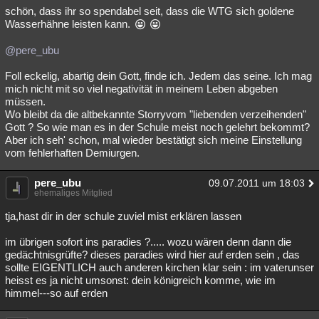
schön, dass ihr so spendabel seit, dass die WTG sich goldene
Wasserhähne leisten kann.
@pere_ubu
Foll eckelig, abartig dein Gott, finde ich. Jedem das seine. Ich mag
mich nicht mit so viel negativität in meinem Leben abgeben
müssen.
Wo bleibt da die altbekannte Storryvom "liebenden verzeihenden"
Gott ? So wie man es in der Schule meist noch gelehrt bekommt?
Aber ich seh' schon, mal wieder bestätigt sich meine Einstellung
vom fehlerhaften Demiurgen.
pere_ubu
09.07.2011 um 18:03
ehemaliges Mitglied
tja,hast dir in der schule zuviel mist erklären lassen
im übrigen sofort ins paradies ?..... wozu wären denn dann die
gedächtnisgrüfte? dieses paradies wird hier auf erden sein , das
sollte EIGENTLICH auch anderen kirchen klar sein : im vaterunser
heisst es ja nicht umsonst: dein königreich komme, wie im
himmel---so auf erden