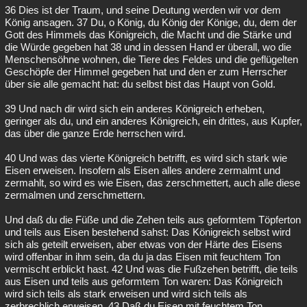
36 Dies ist der Traum, und seine Deutung werden wir vor dem
König ansagen. 37 Du, o König, du König der Könige, du, dem der
Gott des Himmels das Königreich, die Macht und die Stärke und
die Würde gegeben hat 38 und in dessen Hand er überall, wo die
Menschensöhne wohnen, die Tiere des Feldes und die geflügelten
Geschöpfe der Himmel gegeben hat und den er zum Herrscher
über sie alle gemacht hat: du selbst bist das Haupt von Gold.
39 Und nach dir wird sich ein anderes Königreich erheben,
geringer als du, und ein anderes Königreich, ein drittes, aus Kupfer,
das über die ganze Erde herrschen wird.
40 Und was das vierte Königreich betrifft, es wird sich stark wie
Eisen erweisen. Insofern als Eisen alles andere zermalmt und
zermahlt, so wird es wie Eisen, das zerschmettert, auch alle diese
zermalmen und zerschmettern.
Und daß du die Füße und die Zehen teils aus geformtem Töpferton
und teils aus Eisen bestehend sahst: Das Königreich selbst wird
sich als geteilt erweisen, aber etwas von der Härte des Eisens
wird offenbar in ihm sein, da du ja das Eisen mit feuchtem Ton
vermischt erblickt hast. 42 Und was die Fußzehen betrifft, die teils
aus Eisen und teils aus geformtem Ton waren: Das Königreich
wird sich teils als stark erweisen und wird sich teils als
zerbrechlich erweisen. 43 Daß du Eisen mit feuchtem Ton