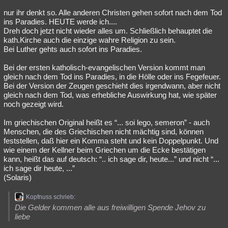
nur ihr denkt so. Alle anderen Christen gehen sofort nach dem Tod
ins Paradies. HEUTE werde ich....
Dreh doch jetzt nicht wieder alles um. Schließlich behauptet die
kath.Kirche auch die einzige wahre Religion zu sein.
Bei Luther gehts auch sofort ins Paradies.
Bei der ersten katholisch-evangelischen Version kommt man
gleich nach dem Tod ins Paradies, in die Hölle oder ins Fegefeuer.
Bei der Version der Zeugen geschieht dies irgendwann, aber nicht
gleich nach dem Tod, was erhebliche Auswirkung hat, wie später
noch gezeigt wird.
Im griechischen Original heißt es “... soi lego, semeron” - auch
Menschen, die des Griechischen nicht mächtig sind, können
feststellen, daß hier ein Komma steht und kein Doppelpunkt. Und
wie einem der Kellner beim Griechen um die Ecke bestätigen
kann, heißt das auf deutsch: “.. ich sage dir, heute...” und nicht “...
ich sage dir heute, ...”
(Solaris)
Kopfnuss schrieb:
Die Gelder kommen alle aus freiwilligen Spende Jehov zu
liebe