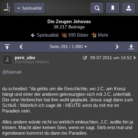
Spiritualität
Bereiche
Die Zeugen Jehovas
38.217 Beiträge
Echtzeit
Diskussionen
Blogs
Videos
Statistiken
Spiritualität
695 Bilder
Mehr
Chat
Wiki
Neuigkeiten
2
Seite
281
/ 1.880
meine Rubriken
pere_ubu
09.07.2011 um 14:52
Menschen
Wissenschaft
Politik
Mystery
Kriminalfälle
ehemaliges Mitglied
Spiritualität
Verschwörungen
Technologie
Ufologie
@Namah
Natur
Umfragen
Unterhaltung
du schreibst: "da gehts um die Geschichte, wo J.C. am Kreuz
weitere Rubriken
hängt und einer der anderen gekreuzigten sich mit J.C. unterhält.
Der eine Verbrecher hat ihm wohl geglaubt. Jesus sagt dann zum
Philosophie
Träume
Orte
Esoterik
Literatur
Schluß : Wahrlich ich sage dir : HEUTE wirst du mit mir im
Paradies sein.
Astronomie
Helpdesk
Gruppen
Gaming
Filme
Alles andere würde nicht so wirklich einleuchten. J.C. wollte ihn ja
Musik
Clash
Verbesserungen
Allmystery
English
trösten. Macht aber keinen Sinn, wenn er sagt. Stirb erst mal und
irgendwann kommst du dann ins Paradies.
Übersichten