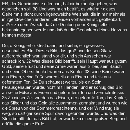
ER, der Geheimnisse offenbart, hat dir bekanntgegeben, was
geschehen soll. 30 Und was mich betrifft, es wird mir dieses
Geheimnis nicht durch irgendwelche Weisheit, die in mir mehr als
in irgendwelchen anderen Lebenden vorhanden ist, geoffenbart,
außer zu dem Zweck, daß die Deutung dem König selbst
bekanntgegeben werde und daß du die Gedanken deines Herzens
kennen mögest.
Du, o König, erblicktest dann, und siehe, ein gewisses
riesenhaftes Bild. Dieses Bild, das groß und dessen Glanz
außerordentlich war, stand vor dir, und sein Aussehen war
schrecklich. 32 Was dieses Bild betrifft, sein Haupt war aus gutem
Gold, seine Brust und seine Arme waren aus Silber, sein Bauch
und seine Oberschenkel waren aus Kupfer, 33 seine Beine waren
aus Eisen, seine Füße waren teils aus Eisen und teils aus
geformtem Ton. 34 Du schautest weiter, bis ein Stein
herausgehauen wurde, nicht mit Händen, und er schlug das Bild
an seine Füße aus Eisen und geformtem Ton und zermalmte sie.
35 Zu dieser Zeit wurden das Eisen, der geformte Ton, das Kupfer,
das Silber und das Gold alle zusammen zermalmt und wurden wie
die Spreu von der Sommerdreschtenne, und der Wind trug sie
weg, so daß gar keine Spur davon gefunden wurde. Und was den
Stein betrifft, der das Bild traf, er wurde zu einem großen Berg und
erfüllte die ganze Erde.