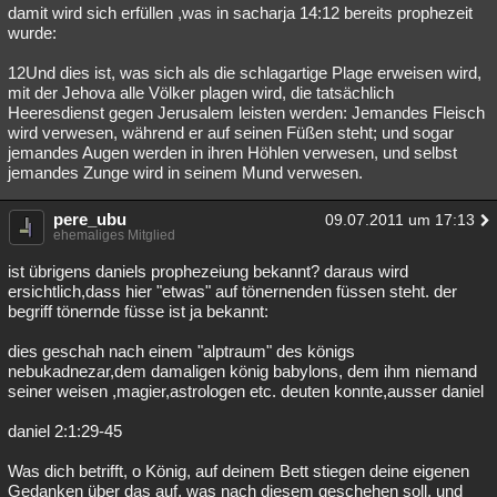
damit wird sich erfüllen ,was in sacharja 14:12 bereits prophezeit
wurde:
12Und dies ist, was sich als die schlagartige Plage erweisen wird,
mit der Jehova alle Völker plagen wird, die tatsächlich
Heeresdienst gegen Jerusalem leisten werden: Jemandes Fleisch
wird verwesen, während er auf seinen Füßen steht; und sogar
jemandes Augen werden in ihren Höhlen verwesen, und selbst
jemandes Zunge wird in seinem Mund verwesen.
pere_ubu
09.07.2011 um 17:13
ehemaliges Mitglied
ist übrigens daniels prophezeiung bekannt? daraus wird
ersichtlich,dass hier "etwas" auf tönernenden füssen steht. der
begriff tönernde füsse ist ja bekannt:
dies geschah nach einem "alptraum" des königs
nebukadnezar,dem damaligen könig babylons, dem ihm niemand
seiner weisen ,magier,astrologen etc. deuten konnte,ausser daniel
daniel 2:1:29-45
Was dich betrifft, o König, auf deinem Bett stiegen deine eigenen
Gedanken über das auf, was nach diesem geschehen soll, und