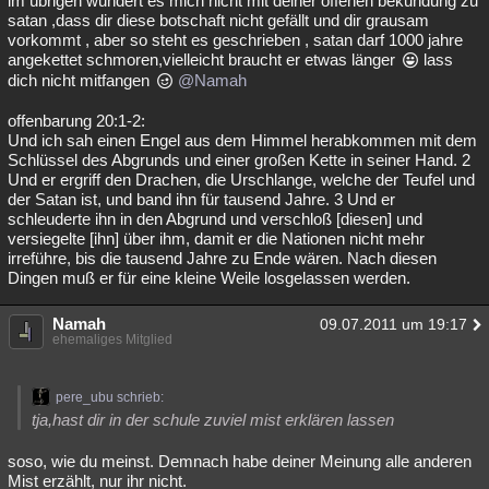
im übrigen wundert es mich nicht mit deiner offenen bekundung zu
satan ,dass dir diese botschaft nicht gefällt und dir grausam
vorkommt , aber so steht es geschrieben , satan darf 1000 jahre
angekettet schmoren,vielleicht braucht er etwas länger
lass
dich nicht mitfangen
@Namah
offenbarung 20:1-2:
Und ich sah einen Engel aus dem Himmel herabkommen mit dem
Schlüssel des Abgrunds und einer großen Kette in seiner Hand. 2
Und er ergriff den Drachen, die Urschlange, welche der Teufel und
der Satan ist, und band ihn für tausend Jahre. 3 Und er
schleuderte ihn in den Abgrund und verschloß [diesen] und
versiegelte [ihn] über ihm, damit er die Nationen nicht mehr
irreführe, bis die tausend Jahre zu Ende wären. Nach diesen
Dingen muß er für eine kleine Weile losgelassen werden.
Namah
09.07.2011 um 19:17
ehemaliges Mitglied
pere_ubu schrieb:
tja,hast dir in der schule zuviel mist erklären lassen
soso, wie du meinst. Demnach habe deiner Meinung alle anderen
Mist erzählt, nur ihr nicht.