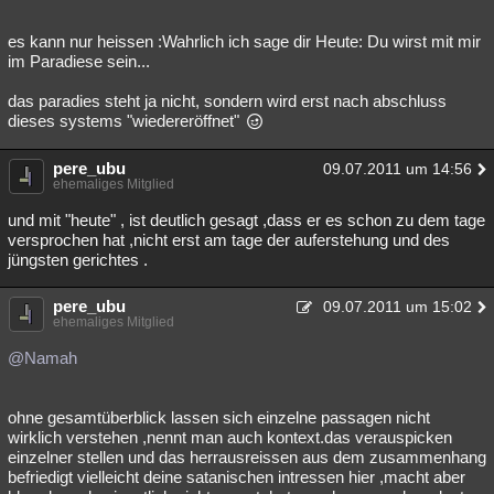
Besucht
Teilgenommen
Alle
Neue
Geschlossen
es kann nur heissen :Wahrlich ich sage dir Heute: Du wirst mit mir
im Paradiese sein...
Lesenswert
Schlüsselwörter
das paradies steht ja nicht, sondern wird erst nach abschluss
dieses systems "wiedereröffnet"
pere_ubu
09.07.2011 um 14:56
ehemaliges Mitglied
und mit "heute" , ist deutlich gesagt ,dass er es schon zu dem tage
versprochen hat ,nicht erst am tage der auferstehung und des
jüngsten gerichtes .
pere_ubu
09.07.2011 um 15:02
ehemaliges Mitglied
@Namah
ohne gesamtüberblick lassen sich einzelne passagen nicht
wirklich verstehen ,nennt man auch kontext.das verauspicken
einzelner stellen und das herrausreissen aus dem zusammenhang
befriedigt vielleicht deine satanischen intressen hier ,macht aber