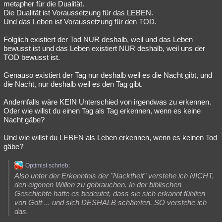
metapher für die Dualität.
Besucht
Teilgenommen
Alle
Neue
Geschlossen
Die Dualität ist Voraussetzung für das LEBEN.
Und das Leben ist Voraussetzung für den TOD.
Lesenswert
Schlüsselwörter
Folglich existiert der Tod NUR deshalb, weil und das Leben
bewusst ist und das Leben existiert NUR deshalb, weil uns der
TOD bewusst ist.
Genauso existiert der Tag nur deshalb weil es die Nacht gibt, und
die Nacht, nur deshalb weil es den Tag gibt.
Andernfalls wäre KEIN Unterschied von irgendwas zu erkennen.
Oder wie willst du einen Tag als Tag erkennen, wenn es keine
Nacht gäbe?
Und wie willst du LEBEN als Leben erkennen, wenn es keinen Tod
gäbe?
Optimist schrieb:
Also unter der Erkenntnis der "Nacktheit" verstehe ich NICHT,
den eigenen Willen zu gebrauchen. In der biblischen
Geschichte hatte es bedeutet, dass sie sich erkannt fühlten
von Gott ... und sich DESHALB schämten. SO verstehe ich
das.