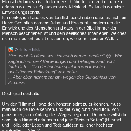
Mensch Adameva ist. Jeder mensch übertritt ein verbot, um zu
erfahren wie es ist. Spätestens als Kleinkind. Es ist ein wichtiger
Entwicklungsschritt.
Ich denke, ich habe es verständlich beschrieben dass es nicht um
fiktive Gestalten namens Adam und Eva geht, sondern um die
Entwicklung des Menschen und dass in der Bibel immer der
Mensch beschrieben ist und sein seelisches Innenleben. welches
sich manifestiert. es ist erstaunlich, wie sehr in dieser Welt....
Optimist schrieb:
Hier sagst Du doch, was ich auch immer "predige"
- Was
sagte ich immer? Bewertungen und Teilungen sind nicht
förderlich.... "Da der höchste spirit frei von irdischer
dualistischer Befleckung" sein sollte.
... Aber eben nicht mehr ist - wegen des Sündenfalls von
A.u.Eva.
Doch grad deshalb.
Um den "Himmel", bwz den höheren spirit zu er-kennen, muss
man auch die Hölle kennen, und der Weg führt hierdurch. Von
ganz unten, vom Anfang des Weges beginnen. Denn wie willst du
sonst den Himmel erkennen und jene "Beiden Seiten" (Himmel
und Hölle, oder Leben und Tod) auflösen zu jener höchsten
spirituellen EINheit?