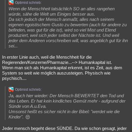
Optimist schrieb:
Wenn die Menschheit tatsächlich SO an alles rangehen
würde, sähe die Welt um Einiges besser aus.
Da sich jedoch der Mensch anmaßt, alles nach seinem
eigenen egoistischem Gusto zu bewerten (auch für andere zu
befinden, was gut für die ist), wird so viel Mist und Elend
produziert, weil sich jeder selbst der Nächste ist. Und weil
jeder dem Anderen vorschreiben will, was angeblich gut für ihn
sei...
In erster Linie auch, weil die Menschheit für die
Regierenden/Konzerne/Pharmazie...--> Humankapital ist.
Wenn man sich als Humankapital erkennt, ist es Zeit, aus dem
System so weit wie möglich auszusteigen. Physisch wie
psychisch....
Optimist schrieb:
Ja, auch hier wieder: Der Mensch BEWERTET den Tod und
das Leben. Er hat kein kindliches Gemüt mehr - aufgrund der
Sünde von A.u.Eva.
Umsonst heißt es sicher nicht in der Bibel: "werdet wie die
Kinder".
Jeder mensch begeht diese SÜNDE. Da wie schon gesagt, jeder