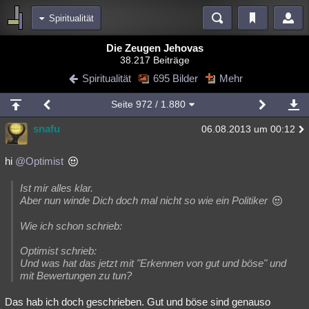
Spiritualität
Bereiche
Die Zeugen Jehovas
38.217 Beiträge
Echtzeit
Diskussionen
Blogs
Videos
Statistiken
Spiritualität
695 Bilder
Mehr
Chat
Wiki
Neuigkeiten
2
Seite
972
/ 1.880
meine Rubriken
snafu
06.08.2013 um 00:12
Menschen
Wissenschaft
Politik
Mystery
Kriminalfälle
Spiritualität
Verschwörungen
Technologie
Ufologie
hi
@Optimist
Natur
Umfragen
Unterhaltung
Ist mir alles klar.
Aber nun winde Dich doch mal nicht so wie ein Politiker
weitere Rubriken
Wie ich schon schrieb:
Philosophie
Träume
Orte
Esoterik
Literatur
Optimist schrieb:
Astronomie
Helpdesk
Gruppen
Gaming
Filme
Und was hat das jetzt mit "Erkennen von gut und böse" und
mit Bewertungen zu tun?
Musik
Clash
Verbesserungen
Allmystery
English
Das hab ich doch geschrieben. Gut und böse sind genauso
Übersichten