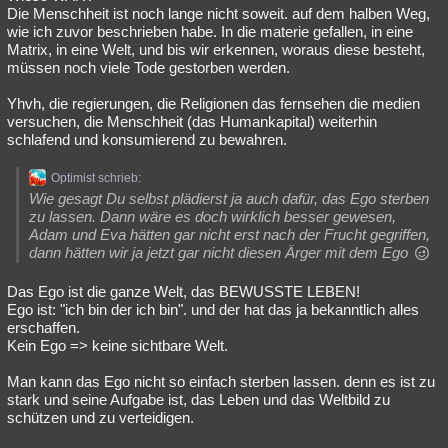
Die Menschheit ist noch lange nicht soweit. auf dem halben Weg,
wie ich zuvor beschrieben habe. In die materie gefallen, in eine
Matrix, in eine Welt, und bis wir erkennen, woraus diese besteht,
müssen noch viele Tode gestorben werden.
Yhvh, die regierungen, die Religionen das fernsehen die medien
versuchen, die Menschheit (das Humankapital) weiterhin
schlafend und konsumierend zu bewahren.
Optimist schrieb:
Wie gesagt Du selbst plädierst ja auch dafür, das Ego sterben
zu lassen. Dann wäre es doch wirklich besser gewesen,
Adam und Eva hätten gar nicht erst nach der Frucht gegriffen,
dann hätten wir ja jetzt gar nicht diesen Ärger mit dem Ego
Das Ego ist die ganze Welt, das BEWUSSTE LEBEN!
Ego ist: "ich bin der ich bin". und der hat das ja bekanntlich alles
erschaffen.
Kein Ego => keine sichtbare Welt.
Man kann das Ego nicht so einfach sterben lassen. denn es ist zu
stark und seine Aufgabe ist, das Leben und das Weltbild zu
schützen und zu verteidigen.