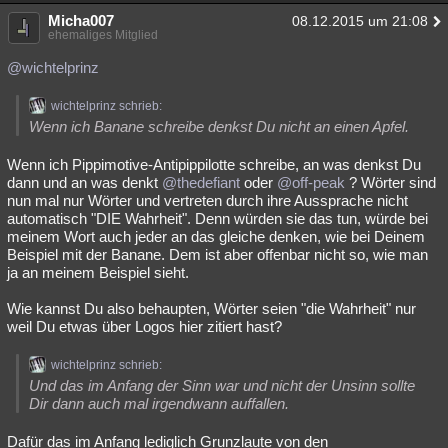
Micha007
Besucht
Teilgenommen
Alle
Neue
08.12.2015 um 21:08
Geschlossen
ehemaliges Mitglied
Lesenswert
Schlüsselwörter
@wichtelprinz
wichtelprinz schrieb:
Wenn ich Banane schreibe denkst Du nicht an einen Apfel.
Wenn ich Pippimotive-Antipippilotte schreibe, an was denkst Du
dann und an was denkt
@thedefiant
oder
@off-peak
? Wörter sind
nun mal nur Wörter und vertreten durch ihre Aussprache nicht
automatisch "DIE Wahrheit". Denn würden sie das tun, würde bei
meinem Wort auch jeder an das gleiche denken, wie bei Deinem
Beispiel mit der Banane. Dem ist aber offenbar nicht so, wie man
ja an meinem Beispiel sieht.
Wie kannst Du also behaupten, Wörter seien "die Wahrheit" nur
weil Du etwas über Logos hier zitiert hast?
wichtelprinz schrieb:
Und das im Anfang der Sinn war und nicht der Unsinn sollte
Dir dann auch mal irgendwann auffallen.
Dafür das im Anfang lediglich Grunzlaute von den