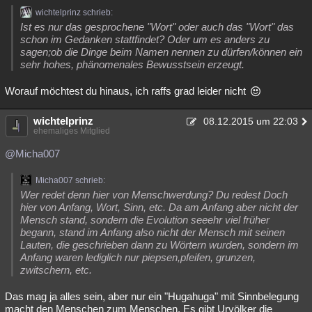
wichtelprinz schrieb:
Ist es nur das gesprochene "Wort" oder auch das "Wort" das
schon im Gedanken stattfindet? Oder um es anders zu
sagen;ob die Dinge beim Namen nennen zu dürfen/können ein
sehr hohes, phänomenales Bewusstsein erzeugt.
Worauf möchtest du hinaus, ich raffs grad leider nicht
wichtelprinz
08.12.2015 um 22:03
ehemaliges Mitglied
@Micha007
Micha007 schrieb:
Wer redet denn hier von Menschwerdung? Du redest Doch
hier von Anfang, Wort, Sinn, etc. Da am Anfang aber nicht der
Mensch stand, sondern die Evolution seeehr viel früher
begann, stand im Anfang also nicht der Mensch mit seinen
Lauten, die geschrieben dann zu Wörtern wurden, sondern im
Anfang waren lediglich nur piepsen,pfeifen, grunzen,
zwitschern, etc.
Das mag ja alles sein, aber nur ein "Hugahuga" mit Sinnbelegung
macht den Menschen zum Menschen. Es gibt Urvölker die