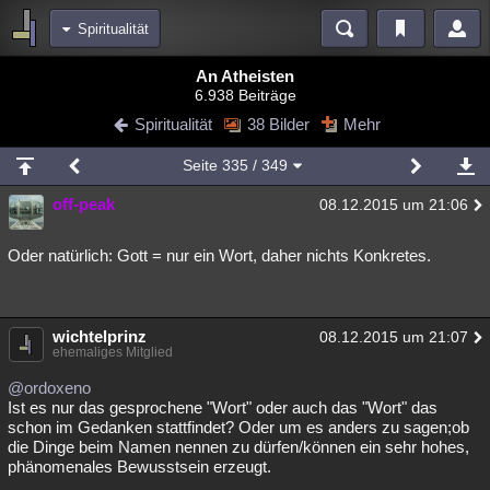
Spiritualität
Bereiche
An Atheisten
6.938 Beiträge
Echtzeit
Diskussionen
Blogs
Videos
Statistiken
Spiritualität
38 Bilder
Mehr
Chat
Wiki
Neuigkeiten
Seite
335
/ 349
meine Rubriken
off-peak
08.12.2015 um 21:06
Menschen
Wissenschaft
Politik
Mystery
Kriminalfälle
Spiritualität
Verschwörungen
Technologie
Ufologie
Oder natürlich: Gott = nur ein Wort, daher nichts Konkretes.
Natur
Umfragen
Unterhaltung
weitere Rubriken
wichtelprinz
08.12.2015 um 21:07
ehemaliges Mitglied
Philosophie
Träume
Orte
Esoterik
Literatur
@ordoxeno
Astronomie
Helpdesk
Gruppen
Gaming
Filme
Ist es nur das gesprochene "Wort" oder auch das "Wort" das
schon im Gedanken stattfindet? Oder um es anders zu sagen;ob
die Dinge beim Namen nennen zu dürfen/können ein sehr hohes,
Musik
Clash
Verbesserungen
Allmystery
English
phänomenales Bewusstsein erzeugt.
Übersichten