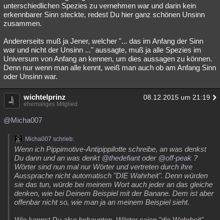
unterschiedlichen Spezies zu vernehmen war und darin kein
erkennbarer Sinn steckte, redest Du hier ganz schönen Unsinn
zusammen.
Andererseits muß ja Jener, welcher "... das im Anfang der Sinn
war und nicht der Unsinn ..." aussagte, muß ja alle Spezies im
Universum von Anfang an kennen, um dies aussagen zu können.
Denn nur wenn man alle kennt, weiß man auch ob am Anfang Sinn
oder Unsinn war.
wichtelprinz
08.12.2015 um 21:19
ehemaliges Mitglied
@Micha007
Micha007 schrieb:
Wenn ich Pippimotive-Antipippilotte schreibe, an was denkst
Du dann und an was denkt
@thedefiant
oder
@off-peak
?
Wörter sind nun mal nur Wörter und vertreten durch ihre
Aussprache nicht automatisch "DIE Wahrheit". Denn würden
sie das tun, würde bei meinem Wort auch jeder an das gleiche
denken, wie bei Deinem Beispiel mit der Banane. Dem ist aber
offenbar nicht so, wie man ja an meinem Beispiel sieht.
Wie kannst Du also behaupten, Wörter seien "die Wahrheit"