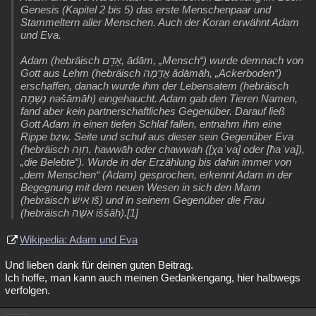
Genesis (Kapitel 2 bis 5) das erste Menschenpaar und
Stammeltern aller Menschen. Auch der Koran erwähnt Adam
und Eva.
Adam (hebräisch ‏אָדָם‎, ādām, „Mensch“) wurde demnach von
Gott aus Lehm (hebräisch ‏אֲדָמָה‎ ădāmāh, „Ackerboden“)
erschaffen, danach wurde ihm der Lebensatem (hebräisch
‏נְשָׁמָה‎ nəšāmāh) eingehaucht. Adam gab den Tieren Namen,
fand aber kein partnerschaftliches Gegenüber. Darauf ließ
Gott Adam in einen tiefen Schlaf fallen, entnahm ihm eine
Rippe bzw. Seite und schuf aus dieser sein Gegenüber Eva
(hebräisch ‏חַוָּה‎, ḥawwāh oder cḥawwah ([χaˈva] oder [ħaˈva]),
„die Belebte“). Wurde in der Erzählung bis dahin immer von
„dem Menschen“ (Adam) gesprochen, erkennt Adam in der
Begegnung mit dem neuen Wesen in sich den Mann
(hebräisch ‏איִשׁ‎ īš) und in seinem Gegenüber die Frau
(hebräisch ‏אִשָּׁה‎ iššāh).[1]
Wikipedia: Adam und Eva
Und lieben dank für deinen guten Beitrag.
Ich hoffe, man kann auch meinen Gedankengang, hier halbwegs
verfolgen.