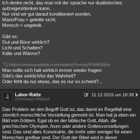
Ich denke nicht, das man mit der sprache nur dualistisches
Besucht
Teilgenommen
Alle
Neue
Geschlossen
aufzeigen/denken kann.
Nur sind wir gut darauf konditioniert worden.
Lesenswert
Schlüsselwörter
Mann/Frau = geteilte sicht.
Mensch = ungeteilt.
Gibt es:
Gut und Böse wirklich?
Licht und Schatten?
Kälte und Wärme?
https://www.youtube.com/watch?v=elq7PMK559s
Man sollte sich halt wirklich immer wieder fragen:
Gibt's das wirklich/ist das Wahrheit?
Oder fehlt da nur etwas, das es nur so scheint?...
Labor-Ratte
11.12.2015 um 18:39
ehemaliges Mitglied
Das Problem an den Begriff Gott ist, das damit im Regelfall eine
ziemlich menschliche Vorstellung gemeint ist. Man hat ja eben ein
Bild von Göttern. Egal ob es der biblische Gott, Allah, die
griechischen Olympier, Asen oder andere Gottesvorstellungen
sind. Das sind alles Konstrukte, die mehr oder weniger für einen
Menschen greifbar sind. Der Gott der Bibel wird in dieser