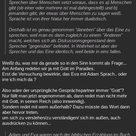
Sprechen über Menschen setzt voraus, dass es a) Menschen
gibt (ob einer oder mehrere ist mal dahingestellt) und b)
jemanden gibt, der etwas über Menschen zu sagen weiß.
Sprache ist von ihrer Natur her immer dualistisch.
Deshalb ist es genau genommen "daneben" über das Eine zu
sprechen, weil man es dann zugleich zu einem "Anderen"
macht, welches sich als Diskussionsgegenstand dem
Sprecher "gegenüber" befindet. In Wahrheit ist aber der
Sprecher und das Eine identisch, weil beide in eins fallen.
Weißt du, was mir da gerade so in den Sinn kommt als Frage...
Am Anfang redeten wir ja mit Gott im Paradies.
Erst die Versuchung bewirkte, das Eva mit Adam Sprach.. oder
irre ich mich da ?
Also wäre der ursprüngliche Gesprächspartner immer "Gott"?
Nur fällt man jetzt angenommen ab, dann redet man nicht mehr
mit Gott, in seinen Reich (also innwendig).
Sondern redet mit wem außerhalb? Dazu müsste das Wort dann
aber hervor treten.
um sich zu verstehen/zu verständigen/ sich im außen, auch
ausdrücken zu können...
Adam und Eva waren nach der biblischen Erzählung im Buch