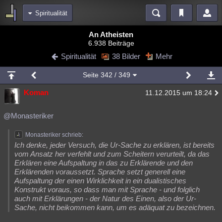
Spiritualität
Bereiche
An Atheisten
6.938 Beiträge
Echtzeit
Diskussionen
Blogs
Videos
Statistiken
Spiritualität
38 Bilder
Mehr
Chat
Wiki
Neuigkeiten
Seite
342
/ 349
meine Rubriken
Koman
11.12.2015 um 18:24
Menschen
Wissenschaft
Politik
Mystery
Kriminalfälle
Spiritualität
Verschwörungen
Technologie
Ufologie
@Monasteriker
Natur
Umfragen
Unterhaltung
Monasteriker schrieb:
Ich denke, jeder Versuch, die Ur-Sache zu erklären, ist bereits
weitere Rubriken
vom Ansatz her verfehlt und zum Scheitern verurteilt, da das
Erklären eine Aufspaltung in das zu Erklärende und den
Philosophie
Träume
Orte
Esoterik
Literatur
Erklärenden voraussetzt. Sprache setzt generell eine
Aufspaltung der einen Wirklichkeit in ein dualistisches
Astronomie
Helpdesk
Gruppen
Gaming
Filme
Konstrukt voraus, so dass man mit Sprache - und folglich
auch mit Erklärungen - der Natur des Einen, also der Ur-
Musik
Clash
Verbesserungen
Allmystery
English
Sache, nicht beikommen kann, um es adäquat zu bezeichnen.
Übersichten