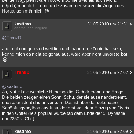
Bei den Ägyptern waren sowohl Sonne (Re) als auch Mond
(Djedu) männlich... und beide zusammen waren die Augen des
Horus, ach männlich
kastimo
31.05.2010 um 21:51
ehemaliges Mitglied
@FrankD
aber nut und geb sind weiblich und männlich, könnte halt sein,
kenne mich da nicht so genau aus, wäre aber nicht unvorstellbar
FrankD
31.05.2010 um 22:02
@kastimo
Ja, Nut ist die weibliche Himelsgöttin, Geb dr männliche Erdgott.
Die beiden zeugen einen Sohn, Schu, der sie auseinandertrennt,
und so entsteht das universum. Das ist aber der sekundäre
Schöpfungsmythos aus Iunu, der erst seit dem Einzug von Osiris
in den Götterkreis populär wurde (ab dem Ende der 5. Dynastie
um 2350 v. Chr.)
kastimo
31.05.2010 um 22:09