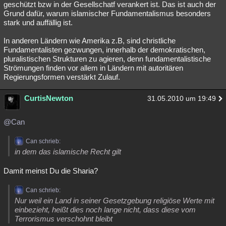
geschützt bzw in der Gesellschatf verankert ist. Das ist auch der
Besucht
Teilgenommen
Alle
Neue
Geschlossen
Grund dafür, warum islamischer Fundamentalismus besonders
stark und auffällig ist.
Lesenswert
Schlüsselwörter
In anderen Ländern wie Amerika z.B, sind christliche
Fundamentalisten gezwungen, innerhalb der demokratischen,
pluralistischen Strukturen zu agieren, denn fundamentalistische
Strömungen finden vor allem in Ländern mit autoritären
Regierungsformen verstärkt Zulauf.
CurtisNewton
31.05.2010 um 19:49
@Can
Can schrieb:
in dem das islamische Recht gilt
Damit meinst Du die Sharia?
Can schrieb:
Nur weil ein Land in seiner Gesetzgebung religiöse Werte mit
einbezieht, heißt dies noch lange nicht, dass diese vom
Terrorismus verschohnt bleibt