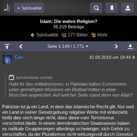
Spiritualität
Bereiche
Islam: Die wahre Religion?
35.219 Beiträge
Echtzeit
Diskussionen
Blogs
Videos
Statistiken
Spiritualität
177 Bilder
Mehr
Chat
Wiki
Neuigkeiten
Seite
1.149
/ 1.771
meine Rubriken
Can
31.05.2010 um 19:44
Menschen
Wissenschaft
Politik
Mystery
Kriminalfälle
Spiritualität
Verschwörungen
Technologie
Ufologie
Spöckenkieke schrieb:
Natur
Umfragen
Unterhaltung
Habt ihr das mitbekommen, in Pakistan haben Extremisten
unter gemäßigten Moslems ein Blutbad mitten in einer
weitere Rubriken
Moschee angerichtet. Auf welcher Seite stand denn nun Allah?
Philosophie
Träume
Orte
Esoterik
Literatur
Pakistan ist ja ein Land, in dem das islamische Recht gilt. Nur weil
ein Land in seiner Gesetzgebung religiöse Werte mit einbezieht,
Astronomie
Helpdesk
Gruppen
Gaming
Filme
heißt dies noch lange nicht, dass diese vom Terrorismus
verschohnt bleibt. In einem demokratischen Staatswesen haben
Musik
Clash
Verbesserungen
Allmystery
English
es radikale Gruppierungen allerdings schwieriger, sich Gehör zu
verschaffen, da der Pluralismus nicht wirkungsvoll durch Gesetze
Übersichten