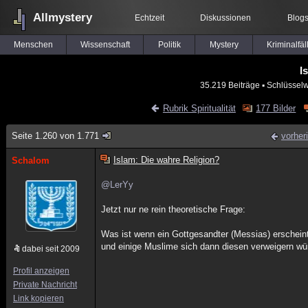
Allmystery
Echtzeit
Diskussionen
Blog
Menschen
Wissenschaft
Politik
Mystery
Kriminalfäl
I
35.219 Beiträge
▪ Schlüsselw
Rubrik Spiritualität
177 Bilder
Seite 1.260 von 1.771
vorher
Islam: Die wahre Religion?
Schalom
@LerYy
Jetzt nur ne rein theoretische Frage:
Was ist wenn ein Gottgesandter (Messias) erscheint 
und einige Muslime sich dann diesen verweigern wü
dabei seit 2009
Profil anzeigen
Private Nachricht
Link kopieren