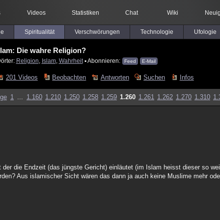
s
Videos
Statistiken
Chat
Wiki
Neuig
le
Spiritualität
Verschwörungen
Technologie
Ufologie
slam: Die wahre Religion?
örter:
Religion
,
Islam
,
Wahrheit
▪ Abonnieren:
Feed
E-Mail
201 Videos
Beobachten
Antworten
Suchen
Infos
ige
1
...
1.160
1.210
1.250
1.258
1.259
1.260
1.261
1.262
1.270
1.310
1.
der die Endzeit (das jüngste Gericht) einläutet (im Islam heisst dieser so we
rden? Aus islamischer Sicht wären das dann ja auch keine Muslime mehr oder