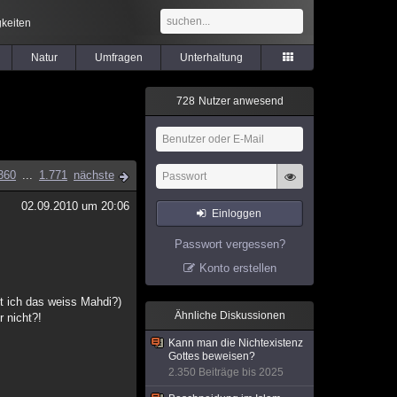
keiten
Natur
Umfragen
Unterhaltung
7
2
8
Nutzer anwesend
360
...
1.771
nächste
02.09.2010 um 20:06
Einloggen
Passwort vergessen?
Konto erstellen
it ich das weiss Mahdi?)
Ähnliche Diskussionen
 nicht?!
Kann man die Nichtexistenz
Gottes beweisen?
2.350 Beiträge bis 2025