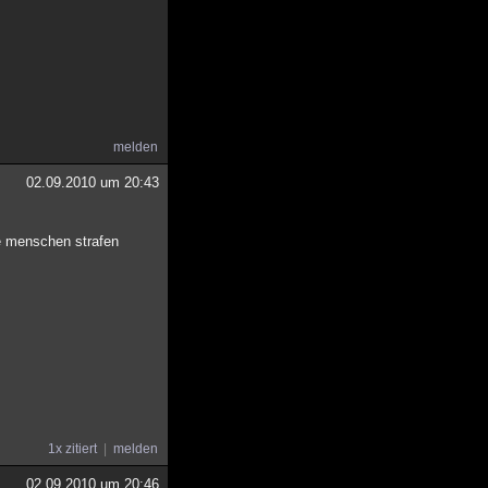
melden
02.09.2010 um 20:43
ie menschen strafen
1x zitiert
melden
02.09.2010 um 20:46