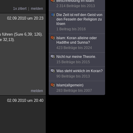
Beschneidung im Islam
2.314 Beiträge bis 2013
1x zitiert
melden
Die Zeit ist reif den Geist von
02.09.2010 um 20:23
den Fesseln der Religion zu
lösen
1 Beitrag bis 2016
u führen (Sure 6,39; 126).
Islam: Koran alleine oder
e 32,13).
Hadithe und Sunna?
423 Beiträge bis 2024
Nicht nur meine Theorie.
15 Beiträge bis 2015
Was steht wirklich im Koran?
90 Beiträge bis 2013
Islam(allgemein)
283 Beiträge bis 2007
melden
02.09.2010 um 20:40
.