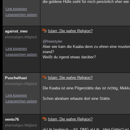
die goldene Hülle sieht für mich persönlich eher wi
Link kopieren
Lesezeichen setzen
Islam: Die wahre Religion?
against_nwo
ehemaliges Mitglied
@freestyler
Aber wie kam die Kaaba denn zu ehren eine muslemi
Link kopieren
stand?
Lesezeichen setzen
Weißt du irgend etwas darüber?
Islam: Die wahre Religion?
Puschelhasi
ehemaliges Mitglied
Die Kaaba ist eine Pilgerstätte das ist richtig, Mek
Link kopieren
Schon abraham erbaute dort eine Stätte.
Lesezeichen setzen
Islam: Die wahre Religion?
vento76
ehemaliges Mitglied
al-Lāt (arabisch اللات‎, DMG al-Lāt, „(die) Göttin“) ist eine vorislamische Göttin der Araber und bereits von Herodot (I,131) bezeugt. Ihr Sitz wurde in einem