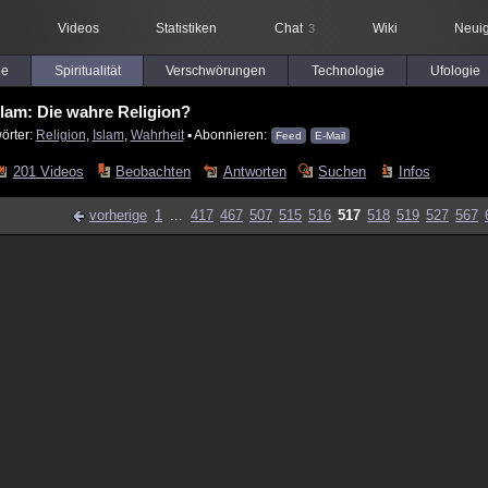
Videos
Statistiken
Chat
Wiki
Neuig
3
le
Spiritualität
Verschwörungen
Technologie
Ufologie
slam: Die wahre Religion?
örter:
Religion
,
Islam
,
Wahrheit
▪ Abonnieren:
Feed
E-Mail
201 Videos
Beobachten
Antworten
Suchen
Infos
vorherige
1
...
417
467
507
515
516
517
518
519
527
567