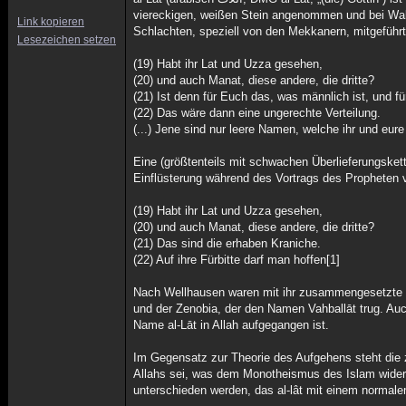
viereckigen, weißen Stein angenommen und bei Wall
Link kopieren
Schlachten, speziell von den Mekkanern, mitgeführt
Lesezeichen setzen
(19) Habt ihr Lat und Uzza gesehen,
(20) und auch Manat, diese andere, die dritte?
(21) Ist denn für Euch das, was männlich ist, und fü
(22) Das wäre dann eine ungerechte Verteilung.
(...) Jene sind nur leere Namen, welche ihr und eur
Eine (größtenteils mit schwachen Überlieferungsket
Einflüsterung während des Vortrags des Propheten
(19) Habt ihr Lat und Uzza gesehen,
(20) und auch Manat, diese andere, die dritte?
(21) Das sind die erhaben Kraniche.
(22) Auf ihre Fürbitte darf man hoffen[1]
Nach Wellhausen waren mit ihr zusammengesetzte 
und der Zenobia, der den Namen Vahballāt trug. Auc
Name al-Lāt in Allah aufgegangen ist.
Im Gegensatz zur Theorie des Aufgehens steht die z
Allahs sei, was dem Monotheismus des Islam widersp
unterschieden werden, das al-lât mit einem normale