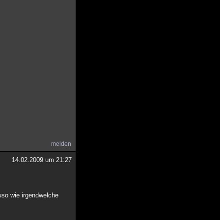
melden
14.02.2009 um 21:27
uso wie irgendwelche