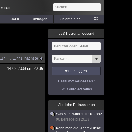
keiten
Natur
Umfragen
Unterhaltung
7
5
3
Nutzer anwesend
617
...
1.771
nächste
14.02.2009 um 20:36
Einloggen
Passwort vergessen?
Konto erstellen
Ähnliche Diskussionen
Was steht wirklich im Koran?
90 Beiträge bis 2013
Kann man die Nichtexistenz