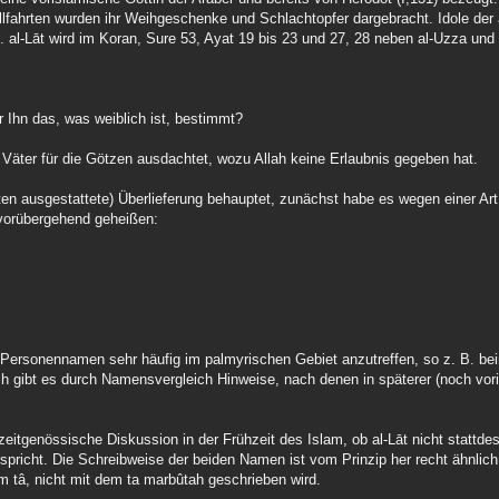
fahrten wurden ihr Weihgeschenke und Schlachtopfer dargebracht. Idole der 
. al-Lāt wird im Koran, Sure 53, Ayat 19 bis 23 und 27, 28 neben al-Uzza und
r Ihn das, was weiblich ist, bestimmt?
e Väter für die Götzen ausdachtet, wozu Allah keine Erlaubnis gegeben hat.
ten ausgestattete) Überlieferung behauptet, zunächst habe es wegen einer Art
 vorübergehend geheißen:
Personennamen sehr häufig im palmyrischen Gebiet anzutreffen, so z. B. b
h gibt es durch Namensvergleich Hinweise, nach denen in späterer (noch vori
eitgenössische Diskussion in der Frühzeit des Islam, ob al-Lāt nicht stattde
richt. Die Schreibweise der beiden Namen ist vom Prinzip her recht ähnlich
m tâ, nicht mit dem ta marbûtah geschrieben wird.