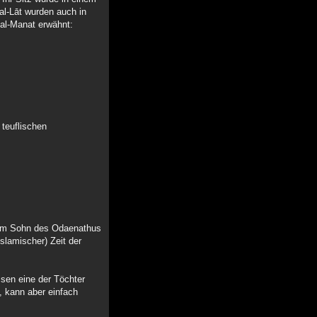
al-Lāt wurden auch in
 al-Manat erwähnt:
 teuflischen
eim Sohn des Odaenathus
slamischer) Zeit der
ssen eine der Töchter
, kann aber einfach