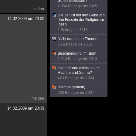
Gottes beweisen?
2.350 Beiträge bis 2025
melden
Die Zeit ist reif den Geist von
14.02.2009 um 20:39
den Fesseln der Religion zu
lösen
1 Beitrag bis 2016
Nicht nur meine Theorie.
15 Beiträge bis 2015
Beschneidung im Islam
2.314 Beiträge bis 2013
Islam: Koran alleine oder
Hadithe und Sunna?
423 Beiträge bis 2024
Islam(allgemein)
283 Beiträge bis 2007
melden
14.02.2009 um 20:39