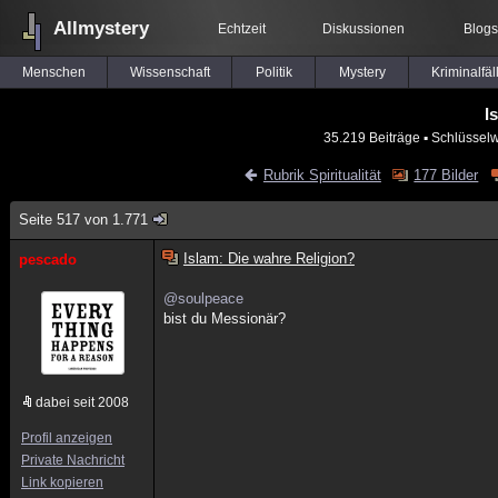
Allmystery
Echtzeit
Diskussionen
Blogs
Menschen
Wissenschaft
Politik
Mystery
Kriminalfäl
I
35.219 Beiträge
▪ Schlüsselw
Rubrik Spiritualität
177 Bilder
Seite 517 von 1.771
Islam: Die wahre Religion?
pescado
@soulpeace
bist du Messionär?
dabei seit 2008
Profil anzeigen
Private Nachricht
Link kopieren