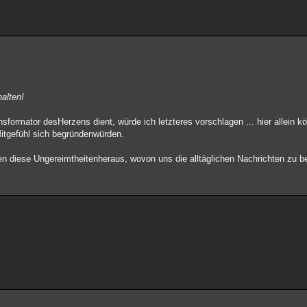
halten!
ormator desHerzens dient, würde ich letzteres vorschlagen ... hier allein k
Mitgefühl sich begründenwürden.
n diese Ungereimtheitenheraus, wovon uns die alltäglichen Nachrichten zu be