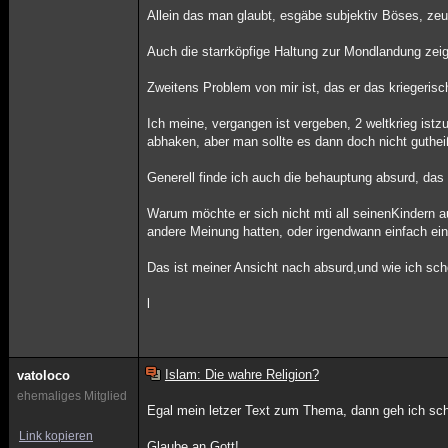
Allein das man glaubt, esgäbe subjektiv Böses, zeu
Auch die starrköpfige Haltung zur Mondlandung zeig
Zweitens Problem von mir ist, das er das kriegerisc
Ich meine, vergangen ist vergeben, 2 weltkrieg is
abhaken, aber man sollte es dann doch nicht guthe
Generell finde ich auch die behauptung absurd, das
Warum möchte er sich nicht mti all seinenKindern 
andere Meinung hatten, oder irgendwann einfach ein
Das ist meiner Ansicht nach absurd,und wie ich schon
l
Islam: Die wahre Religion?
vatoloco
ehemaliges Mitglied
Egal mein letzer Text zum Thema, dann geh ich sch
Link kopieren
Glaube an Gott!