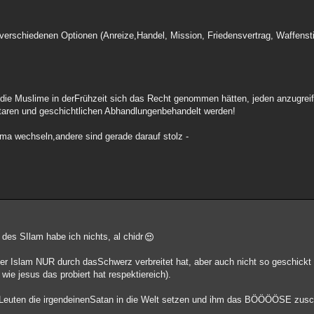
 verschiedenen Optionen (Anreize,Handel, Mission, Friedensvertrag, Waffens
ie Muslime in derFrühzeit sich das Recht genommen hätten, jeden anzugreif
taren und geschichtlichen Abhandlungenbehandelt werden!
a wechseln,andere sind gerade darauf stolz -
 des SIlam habe ich nichts, al chidr
der Islam NUR durch dasSchwerz verbreitet hat, aber auch nicht so geschick
ie jesus das probiert hat respektiereich).
t Leuten die irgendeinenSatan in die Welt setzen und ihm das BÖÖÖÖSE zusc