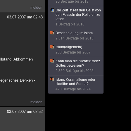
90 Beiträge bis 2013
melden
Die Zeit ist reif den Geist von
den Fesseln der Religion zu
03.07.2007 um 02:48
lösen
1 Beitrag bis 2016
Beschneidung im Islam
2.314 Beiträge bis 2013
Islam(allgemein)
283 Beiträge bis 2007
tillstand, Abkommen
Kann man die Nichtexistenz
Gottes beweisen?
2.350 Beiträge bis 2025
Islam: Koran alleine oder
riegerisches Denken -
Hadithe und Sunna?
423 Beiträge bis 2024
melden
03.07.2007 um 02:52