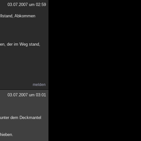
03.07.2007 um 02:59
tillstand, Abkommen
en, der im Weg stand,
melden
03.07.2007 um 03:01
t unter dem Deckmantel
hieben.