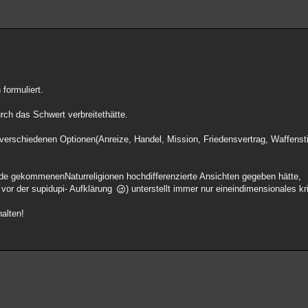
formuliert.
rch das Schwert verbreitethätte.
 verschiedenen Optionen(Anreize, Handel, Mission, Friedensvertrag, Waffens
Mode gekommenenNaturreligionen hochdifferenzierte Ansichten gegeben hätte,
 vor der supidupi- Aufklärung
) unterstellt immer nur eineindimensionales k
halten!