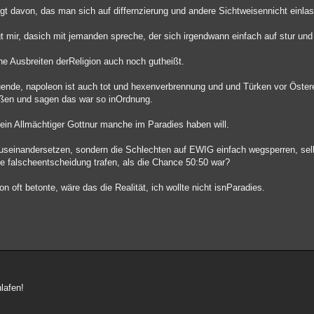
gt davon, das man sich auf differnzierung und andere Sichtweisennicht einl
t mir, dasich mit jemanden spreche, der sich irgendwann einfach auf stur und
he Ausbreiten derReligion auch noch gutheißt.
tzuende, napoleon ist auch tot und hexenverbrennung und und Türken vor Öst
ißen und sagen das war so inOrdnung.
 ein Allmächtiger Gottnur manche im Paradies haben will.
auseinandersetzen, sondern die Schlechten auf EWIG einfach wegsperren, selb
e falscheentscheidung trafen, als die Chance 50:50 war?
 oft betonte, wäre das die Realität, ich wollte nicht isnParadies.
lafen!