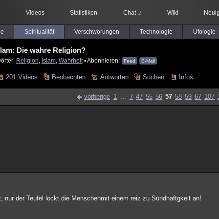
Videos
Statistiken
Chat
Wiki
Neuig
2
le
Spiritualität
Verschwörungen
Technologie
Ufologie
slam: Die wahre Religion?
örter:
Religion
,
Islam
,
Wahrheit
▪ Abonnieren:
Feed
E-Mail
201 Videos
Beobachten
Antworten
Suchen
Infos
vorherige
1
...
7
47
55
56
57
58
59
67
107
rt, nur der Teufel lockt die Menschenmit einem reiz zu Sündhaftgkeit an!