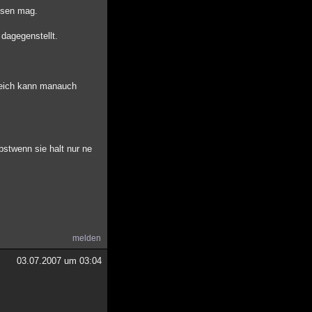
assen mag.
 dagegenstellt.
ereich kann manauch
stwenn sie halt nur ne
melden
03.07.2007 um 03:04