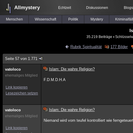
Allmystery
Echtzeit
Diskussionen
Blogs
Menschen
Wissenschaft
Politik
Mystery
Kriminalfäl
I
35.219 Beiträge
▪ Schlüsselw
Rubrik Spiritualität
177 Bilder
Seite 57 von 1.771
Islam: Die wahre Religion?
vatoloco
ehemaliges Mitglied
F.D.M.D.H.A
Link kopieren
Lesezeichen setzen
Islam: Die wahre Religion?
vatoloco
ehemaliges Mitglied
Niemand wird vom teufel kontrolliert wie ferngeteue
Link kopieren