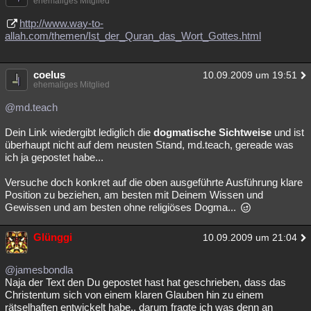
ehemaliges Mitglied
http://www.way-to-
allah.com/themen/Ist_der_Quran_das_Wort_Gottes.html
coelus
10.09.2009 um 19:51
ehemaliges Mitglied
@md.teach
Dein Link wiedergibt lediglich die
dogmatische Sichtweise
und ist
überhaupt nicht auf dem neusten Stand, md.teach, gereade was
ich ja gepostet habe...
Versuche doch konkret auf die oben ausgeführte Ausführung klare
Position zu beziehen, am besten mit Deinem Wissen und
Gewissen und am besten ohne religiöses Dogma...
Glünggi
10.09.2009 um 21:04
@jamesbondla
Naja der Text den Du gepostet hast hat geschrieben, dass das
Christentum sich von einem klaren Glauben hin zu einem
rätselhaften entwickelt habe.. darum fragte ich was denn an