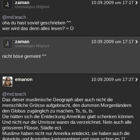
zaman
10.09.2009 um 17:17
Besucht
Teilgenommen
Alle
Neue
Geschlossen
ehemaliges Mitglied
@md.teach
Lesenswert
Schlüsselwörter
oha du hast soviel geschrieben ^^
wer wird das denn alles lesen? = O
zaman
10.09.2009 um 17:17
ehemaliges Mitglied
nicht böse gemeint ^^
emanon
10.09.2009 um 17:27
@md.teach
Das dieser muslimische Geograph aber auch nicht die
menschliche Grösse aufgebracht, den dummen Morgenländern
den Globus zugänglich zu machen. Ts, ts, ts.
Die hätten sich die Entdeckung Amerikas glatt schenken können.
Und nicht nur die Umrisse waren da verzeichnet. Nein auch alle
grösseren Flüsse, Städte ect.
Muslime haben nicht nur Amerika entdeckt, sie haben auch die
Antarktis und Australien kartographiert und zwar schon im 11.