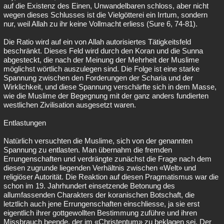
auf die Existenz des Einen, Unwandelbaren schloss, aber nicht
wegen dieses Schlusses ist die Vielgötterei ein Irrtum, sondern
nur, weil Allah zu ihr keine Vollmacht erliess (Sure 6, 74-81).
Die Ratio wird auf ein von Allah autorisiertes Tätigkeitsfeld
beschränkt. Dieses Feld wird durch den Koran und die Sunna
abgesteckt, die nach der Meinung der Mehrheit der Muslime
möglichst wörtlich auszulegen sind. Die Folge ist eine starke
Spannung zwischen den Forderungen der Scharia und der
Wirklichkeit, und diese Spannung verschärfte sich in dem Masse,
wie die Muslime der Begegnung mit der ganz anders fundierten
westlichen Zivilisation ausgesetzt waren.
Entlastungen
Natürlich versuchten die Muslime, sich von der genannten
Spannung zu entlasten. Man übernahm die fremden
Errungenschaften und verdrängte zunächst die Frage nach dem
diesen zugrunde liegenden Verhältnis zwischen «Welt» und
religiöser Autorität. Die Reaktion auf diesen Pragmatismus war die
schon im 19. Jahrhundert einsetzende Betonung des
allumfassenden Charakters der koranischen Botschaft, die
letztlich auch jene Errungenschaften einschliesse, ja sie erst
eigentlich ihrer gottgewollten Bestimmung zuführe und ihren
Missbrauch beende, der im «Christentum» zu beklagen sei. Der