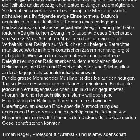
die Teilhabe an diesbezüglichen Entscheidungen zu ermöglichen.
Sie kennt ein unveräusserliches Prinzip, die Menschenwürde,
nicht aber aus ihr folgende ewige Einzelnormen. Dadurch
neutralisiert sie im Idealfall alle Formen eines endogenen
Radikalismus, zumal sie keine partielle Delegitimierung der Ratio
fordert. «Es gibt keinen Zwang im Glauben», dieses Bruchstück
von Sure 2, Vers 256 führen Muslime oft an, um ein offenes
Verhältnis ihrer Religion zur Wirklichkeit zu belegen. Betrachtet
man diese Worte in ihrem koranischen Zusammenhang, ergibt
sich jedoch: Wer sich dem Islam unterwirft und damit jene
Delegitimierung der Ratio anerkennt, dem erscheinen diese
Religion und ihre Riten und Gesetze als ganz «natürlich», alles
andere dagegen als «unnatürlich» und unwahr.
Für die grosse Mehrheit der Muslime ist dies bis auf den heutigen
Tag so. Ende des vergangenen Jahres erreichte den Beobachter
jedoch ein ermutigendes Zeichen: Ein in Zürich gegründetes
«Forum für einen fortschrittlichen Islam» will eben jene
Eingrenzung der Ratio durchbrechen - ein schwieriges
Unterfangen, an dessen Ende aber die Austrocknung des
endogenen Radikalismus und die schöpferische Teilhabe von
Muslimen am innerweltlich orientierten Diskurs der säkularisierten
Gesellschaft stehen könnten.
Tilman Nagel , Professor für Arabistik und Islamwissenschaft