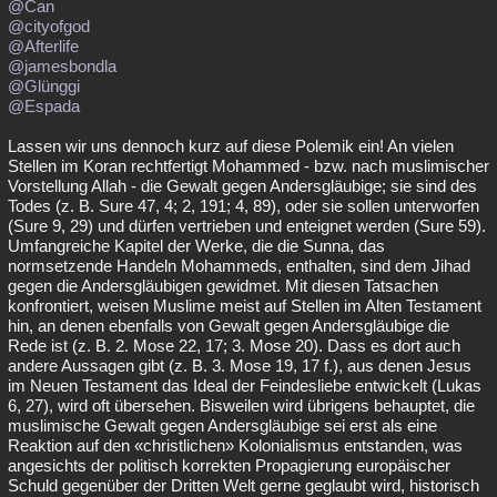
@Can
@cityofgod
@Afterlife
@jamesbondla
@Glünggi
@Espada
Lassen wir uns dennoch kurz auf diese Polemik ein! An vielen
Stellen im Koran rechtfertigt Mohammed - bzw. nach muslimischer
Vorstellung Allah - die Gewalt gegen Andersgläubige; sie sind des
Todes (z. B. Sure 47, 4; 2, 191; 4, 89), oder sie sollen unterworfen
(Sure 9, 29) und dürfen vertrieben und enteignet werden (Sure 59).
Umfangreiche Kapitel der Werke, die die Sunna, das
normsetzende Handeln Mohammeds, enthalten, sind dem Jihad
gegen die Andersgläubigen gewidmet. Mit diesen Tatsachen
konfrontiert, weisen Muslime meist auf Stellen im Alten Testament
hin, an denen ebenfalls von Gewalt gegen Andersgläubige die
Rede ist (z. B. 2. Mose 22, 17; 3. Mose 20). Dass es dort auch
andere Aussagen gibt (z. B. 3. Mose 19, 17 f.), aus denen Jesus
im Neuen Testament das Ideal der Feindesliebe entwickelt (Lukas
6, 27), wird oft übersehen. Bisweilen wird übrigens behauptet, die
muslimische Gewalt gegen Andersgläubige sei erst als eine
Reaktion auf den «christlichen» Kolonialismus entstanden, was
angesichts der politisch korrekten Propagierung europäischer
Schuld gegenüber der Dritten Welt gerne geglaubt wird, historisch