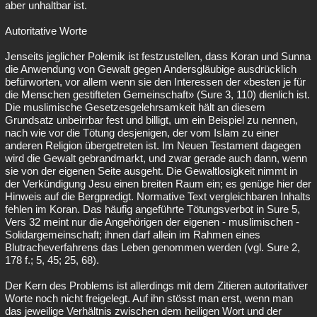
aber unhaltbar ist.
Autoritative Worte
Jenseits jeglicher Polemik ist festzustellen, dass Koran und Sunna
die Anwendung von Gewalt gegen Andersgläubige ausdrücklich
befürworten, vor allem wenn sie den Interessen der «besten je für
die Menschen gestifteten Gemeinschaft» (Sure 3, 110) dienlich ist.
Die muslimische Gesetzesgelehrsamkeit hält an diesem
Grundsatz unbeirrbar fest und billigt, um ein Beispiel zu nennen,
nach wie vor die Tötung desjenigen, der vom Islam zu einer
anderen Religion übergetreten ist. Im Neuen Testament dagegen
wird die Gewalt gebrandmarkt, und zwar gerade auch dann, wenn
sie von der eigenen Seite ausgeht. Die Gewaltlosigkeit nimmt in
der Verkündigung Jesu einen breiten Raum ein; es genüge hier der
Hinweis auf die Bergpredigt. Normative Text vergleichbaren Inhalts
fehlen im Koran. Das häufig angeführte Tötungsverbot in Sure 5,
Vers 32 meint nur die Angehörigen der eigenen - muslimischen -
Solidargemeinschaft; ihnen darf allein im Rahmen eines
Blutracheverfahrens das Leben genommen werden (vgl. Sure 2,
178 f.; 5, 45; 25, 68).
Der Kern des Problems ist allerdings mit dem Zitieren autoritativer
Worte noch nicht freigelegt. Auf ihn stösst man erst, wenn man
das jeweilige Verhältnis zwischen dem heiligen Wort und der