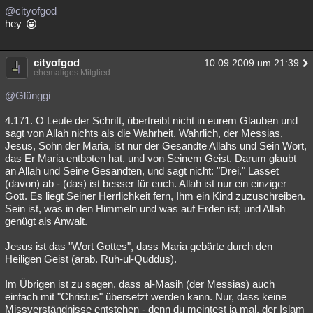
@cityofgod
hey
cityofgod
10.09.2009 um 21:39
ehemaliges Mitglied
@Glünggi
4.171. O Leute der Schrift, übertreibt nicht in eurem Glauben und
sagt von Allah nichts als die Wahrheit. Wahrlich, der Messias,
Jesus, Sohn der Maria, ist nur der Gesandte Allahs und Sein Wort,
das Er Maria entboten hat, und von Seinem Geist. Darum glaubt
an Allah und Seine Gesandten, und sagt nicht: "Drei." Lasset
(davon) ab - (das) ist besser für euch. Allah ist nur ein einziger
Gott. Es liegt Seiner Herrlichkeit fern, Ihm ein Kind zuzuschreiben.
Sein ist, was in den Himmeln und was auf Erden ist; und Allah
genügt als Anwalt.
Jesus ist das "Wort Gottes", dass Maria gebärte durch den
Heiligen Geist (arab. Ruh-ul-Quddus).
Im Übrigen ist zu sagen, dass al-Masih (der Messias) auch
einfach mit "Christus" übersetzt werden kann. Nur, dass keine
Missverständnisse entstehen - denn du meintest ja mal, der Islam