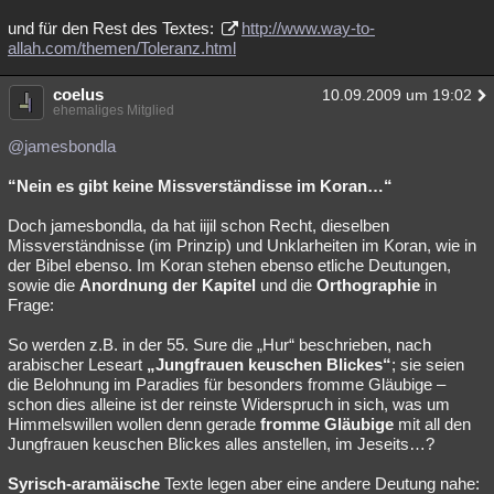
und für den Rest des Textes:
http://www.way-to-
allah.com/themen/Toleranz.html
coelus
10.09.2009 um 19:02
ehemaliges Mitglied
@jamesbondla
“Nein es gibt keine Missverständisse im Koran…“
Doch jamesbondla, da hat iijil schon Recht, dieselben
Missverständnisse (im Prinzip) und Unklarheiten im Koran, wie in
der Bibel ebenso. Im Koran stehen ebenso etliche Deutungen,
sowie die
Anordnung der Kapitel
und die
Orthographie
in
Frage:
So werden z.B. in der 55. Sure die „Hur“ beschrieben, nach
arabischer Leseart
„Jungfrauen keuschen Blickes“
; sie seien
die Belohnung im Paradies für besonders fromme Gläubige –
schon dies alleine ist der reinste Widerspruch in sich, was um
Himmelswillen wollen denn gerade
fromme Gläubige
mit all den
Jungfrauen keuschen Blickes alles anstellen, im Jeseits…?
Syrisch-aramäische
Texte legen aber eine andere Deutung nahe: