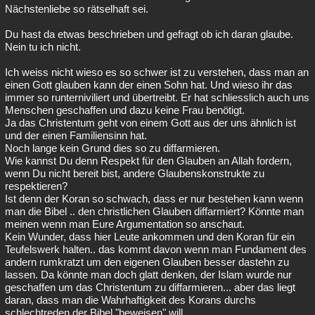
Nächstenliebe so rätselhaft sei.
Du hast da etwas beschrieben und gefragt ob ich daran glaube.
Nein tu ich nicht.
Ich weiss nicht wieso es so schwer ist zu verstehen, dass man an
einen Gott glauben kann der einen Sohn hat. Und wieso ihr das
immer so runterniviliert und übertreibt. Er hat schliesslich auch uns
Menschen geschaffen und dazu keine Frau benötigt.
Ja das Christentum geht von einem Gott aus der uns ähnlich ist
und der einen Familiensinn hat.
Noch lange kein Grund dies so zu diffarmieren.
Wie kannst Du denn Respekt für den Glauben an Allah fordern,
wenn Du nicht bereit bist, andere Glaubenskonstrukte zu
respektieren?
Ist denn der Koran so schwach, dass er nur bestehen kann wenn
man die Bibel .. den christlichen Glauben diffarmiert? Könnte man
meinen wenn man Eure Argumentation so anschaut.
Kein Wunder, dass hier Leute ankommen und den Koran für ein
Teufelswerk halten.. das kommt davon wenn man Fundament des
andern rumkratzt um den eigenen Glauben besser dastehn zu
lassen. Da könnte man doch glatt denken, der Islam wurde nur
geschaffen um das Christentum zu diffarmieren... aber das liegt
daran, dass man die Wahrhaftigkeit des Korans durchs
schlechtreden der Bibel "beweisen" will.