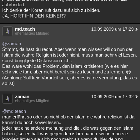
Jahrhndert.
Ich denke der Koran ruft dazu auf sich zu bilden.
JA, HÖRT IHN DEN KEINER?
md.teach
10.09.2009 um 17:29
ehemaliges Mitglied
@zaman
Stimmt, da hast du recht. Aber wenn man wissen will ob nun der
Islam die wahre Religion ist oder nicht, muss man sehr viel Lesen,
sonst bringt jede Diskussion nicht.
Das wäre wohl das Problem, den Islam kritisieren (wie es hier
sehr viele tun), aber nicht bereit sein zu lesen und zu lernen.
(Achtung: Soll kein Vorurteil sein, aber es ist ne vermutung, das es
so ist)
zaman
10.09.2009 um 17:32
ehemaliges Mitglied
@md.teach
man erfährt so oder so nicht ob der islam die wahre religion ist da
kannst du noch soviel lesen..
jeder hat eine andere meinung und die , die was gegen den islam
haben , sollen halt was gegen den islam haben ,wenn man sie
ignoriert ärgern sie sich noch mehr als wenn du hier dein po