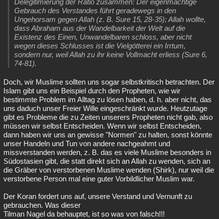
Delegitimierung der Ratio zusammen: Der eigenmächtige
Gebrauch des Verstandes führt geradewegs in den
Ungehorsam gegen Allah (z. B. Sure 15, 28-35); Allah wollte,
dass Abraham aus der Wandelbarkeit der Welt auf die
Existenz des Einen, Unwandelbaren schloss, aber nicht
wegen dieses Schlusses ist die Vielgötterei ein Irrtum,
sondern nur, weil Allah zu ihr keine Vollmacht erliess (Sure 6,
74-81).
Doch, wir Muslime sollten uns sogar selbstkritisch betrachten. Der
Islam gibt uns ein Beispiel durch den Propheten, wie wir
bestimmte Problem im Alltag zu lösen haben, d. h. aber nicht, das
uns daduch unser Freier Wille eingeschränkt wurde. Heutzutage
gibt es Probleme die zu Zeiten unserers Propheten nicht gab, also
müssen wir selbst Entscheiden. Wenn wir selbst Entscheiden,
dann haben wir uns an gewisse "Normen" zu halten, sonst könnte
unser Handeln und Tun von andere nachgeahmt und
missverstanden werden, z. B. das es viele Muslime besonders in
Südostasien gibt, die statt direkt sich an Allah zu wenden, sich an
die Gräber von verstorbenen Muslime wenden (Shirk), nur weil die
verstorbene Person mal eine guter Vorbildlicher Muslim war.
Der Koran fordert uns auf, unsere Verstand und Vernunft zu
gebrauchen. Was dieser
Tilman Nagel da behauptet, ist so was von falsch!!!