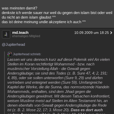
was meinsten damit?
denkste ich werde sauer nur weil du gegen den islam bist oder weil
du nicht an dem islam glaubst ^^
das ist deine meinung undie akzeptiere ich auch ^^
md.teach
10.09.2009 um 18:25
ehemaliges Mitglied
@Jupiterhead
Jupiterhead schrieb:
Lassen wir uns dennoch kurz auf diese Polemik ein! An vielen
Stellen im Koran rechtfertigt Mohammed - bzw. nach
muslimischer Vorstellung Allah - die Gewalt gegen
Andersgläubige; sie sind des Todes (z. B. Sure 47, 4; 2, 191;
4, 89), oder sie sollen unterworfen (Sure 9, 29) und dürfen
vertrieben und enteignet werden (Sure 59). Umfangreiche
Kapitel der Werke, die die Sunna, das normsetzende Handeln
Mohammeds, enthalten, sind dem Jihad gegen die
Andersgläubigen gewidmet. Mit diesen Tatsachen konfrontiert,
weisen Muslime meist auf Stellen im Alten Testament hin, an
denen ebenfalls von Gewalt gegen Andersgläubige die Rede
ist (z. B. 2. Mose 22, 17; 3. Mose 20).
Dass es dort auch