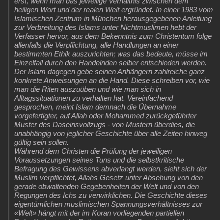
erst, wenn man das jeweilige Verhältnis zwischen dem
heiligen Wort und der realen Welt ergründet. In einer 1983 vom
Islamischen Zentrum in München herausgegebenen Anleitung
zur Verbreitung des Islams unter Nichtmuslimen hebt der
Verfasser hervor, aus dem Bekenntnis zum Christentum folge
allenfalls die Verpflichtung, alle Handlungen an einer
bestimmten Ethik auszurichten; was das bedeute, müsse im
Einzelfall durch den Handelnden selber entschieden werden.
Der Islam dagegen gebe seinen Anhängern zahlreiche ganz
konkrete Anweisungen an die Hand. Diese schreiben vor, wie
man die Riten auszuüben und wie man sich in
Alltagssituationen zu verhalten hat. Vereinfachend
gesprochen, meint Islam demnach die Übernahme
vorgefertigter, auf Allah oder Mohammed zurückgeführter
Muster des Daseinsvollzugs - von Mustern überdies, die
unabhängig von jeglicher Geschichte über alle Zeiten hinweg
gültig sein sollen.
Während dem Christen die Prüfung der jeweiligen
Voraussetzungen seines Tuns und die selbstkritische
Befragung des Gewissens abverlangt werden, sieht sich der
Muslim verpflichtet, Allahs Gesetz unter Absehung von den
gerade obwaltenden Gegebenheiten der Welt und von den
Regungen des Ichs zu verwirklichen. Die Geschichte dieses
eigentümlichen muslimischen Spannungsverhältnisses zur
«Welt» hängt mit der im Koran vorliegenden partiellen