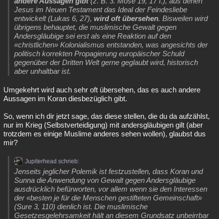
andere Aussagen gibt
(z. B. 3. Mose 19, 17 f.), aus denen
Jesus im Neuen Testament das Ideal der Feindesliebe
entwickelt (Lukas 6, 27),
wird oft übersehen
. Bisweilen wird
übrigens behauptet, die muslimische Gewalt gegen
Andersgläubige sei erst als eine Reaktion auf den
«christlichen» Kolonialismus entstanden, was angesichts der
politisch korrekten Propagierung europäischer Schuld
gegenüber der Dritten Welt gerne geglaubt wird, historisch
aber unhaltbar ist.
Umgekehrt wird auch sehr oft übersehen, das es auch andere
Aussagen im Koran diesbezüglich gibt.
So, wenn ich dir jetzt sage, das diese stellen, die du da aufzählst,
nur im Krieg (Selbstverteidigung) mit andersgläubigen gilt (aber
trotzdem es einige Muslime anderes sehen wollen), glaubst dus
mir?
Jupiterhead schrieb:
Jenseits jeglicher Polemik ist festzustellen, dass Koran und
Sunna die Anwendung von Gewalt gegen Andersgläubige
ausdrücklich befürworten, vor allem wenn sie den Interessen
der «besten je für die Menschen gestifteten Gemeinschaft»
(Sure 3, 110) dienlich ist. Die muslimische
Gesetzesgelehrsamkeit hält an diesem Grundsatz unbeirrbar