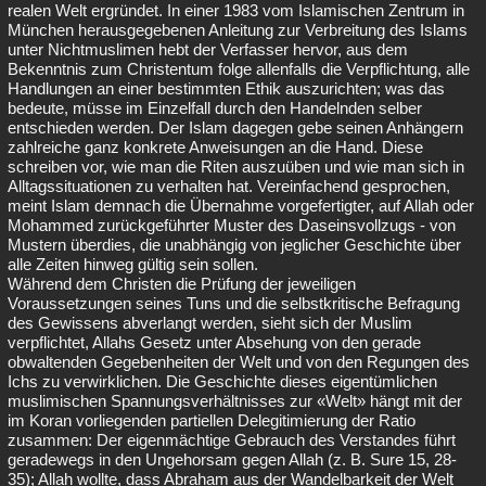
realen Welt ergründet. In einer 1983 vom Islamischen Zentrum in
München herausgegebenen Anleitung zur Verbreitung des Islams
unter Nichtmuslimen hebt der Verfasser hervor, aus dem
Bekenntnis zum Christentum folge allenfalls die Verpflichtung, alle
Handlungen an einer bestimmten Ethik auszurichten; was das
bedeute, müsse im Einzelfall durch den Handelnden selber
entschieden werden. Der Islam dagegen gebe seinen Anhängern
zahlreiche ganz konkrete Anweisungen an die Hand. Diese
schreiben vor, wie man die Riten auszuüben und wie man sich in
Alltagssituationen zu verhalten hat. Vereinfachend gesprochen,
meint Islam demnach die Übernahme vorgefertigter, auf Allah oder
Mohammed zurückgeführter Muster des Daseinsvollzugs - von
Mustern überdies, die unabhängig von jeglicher Geschichte über
alle Zeiten hinweg gültig sein sollen.
Während dem Christen die Prüfung der jeweiligen
Voraussetzungen seines Tuns und die selbstkritische Befragung
des Gewissens abverlangt werden, sieht sich der Muslim
verpflichtet, Allahs Gesetz unter Absehung von den gerade
obwaltenden Gegebenheiten der Welt und von den Regungen des
Ichs zu verwirklichen. Die Geschichte dieses eigentümlichen
muslimischen Spannungsverhältnisses zur «Welt» hängt mit der
im Koran vorliegenden partiellen Delegitimierung der Ratio
zusammen: Der eigenmächtige Gebrauch des Verstandes führt
geradewegs in den Ungehorsam gegen Allah (z. B. Sure 15, 28-
35); Allah wollte, dass Abraham aus der Wandelbarkeit der Welt