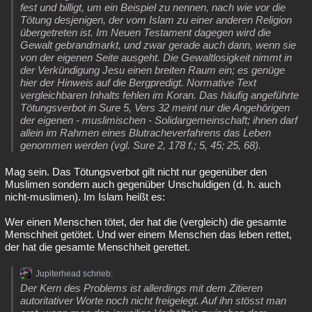
fest und billigt, um ein Beispiel zu nennen, nach wie vor die
Tötung desjenigen, der vom Islam zu einer anderen Religion
übergetreten ist. Im Neuen Testament dagegen wird die
Gewalt gebrandmarkt, und zwar gerade auch dann, wenn sie
von der eigenen Seite ausgeht. Die Gewaltlosigkeit nimmt in
der Verkündigung Jesu einen breiten Raum ein; es genüge
hier der Hinweis auf die Bergpredigt. Normative Text
vergleichbaren Inhalts fehlen im Koran. Das häufig angeführte
Tötungsverbot in Sure 5, Vers 32 meint nur die Angehörigen
der eigenen - muslimischen - Solidargemeinschaft; ihnen darf
allein im Rahmen eines Blutracheverfahrens das Leben
genommen werden (vgl. Sure 2, 178 f.; 5, 45; 25, 68).
Mag sein. Das Tötungsverbot gilt nicht nur gegenüber den
Muslimen sondern auch gegenüber Unschuldigen (d. h. auch
nicht-muslimen). Im Islam heißt es:
Wer einen Menschen tötet, der hat die (vergleich) die gesamte
Menschheit getötet. Und wer einem Menschen das leben rettet,
der hat die gesamte Menschheit gerettet.
Jupiterhead schrieb:
Der Kern des Problems ist allerdings mit dem Zitieren
autoritativer Worte noch nicht freigelegt. Auf ihn stösst man