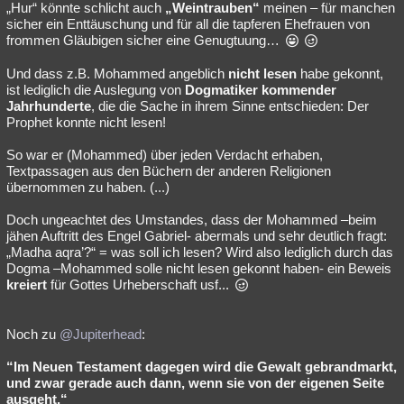
„Hur“ könnte schlicht auch
„Weintrauben“
meinen – für manchen
sicher ein Enttäuschung und für all die tapferen Ehefrauen von
frommen Gläubigen sicher eine Genugtuung…
Und dass z.B. Mohammed angeblich
nicht lesen
habe gekonnt,
ist lediglich die Auslegung von
Dogmatiker kommender
Jahrhunderte
, die die Sache in ihrem Sinne entschieden: Der
Prophet konnte nicht lesen!
So war er (Mohammed) über jeden Verdacht erhaben,
Textpassagen aus den Büchern der anderen Religionen
übernommen zu haben. (...)
Doch ungeachtet des Umstandes, dass der Mohammed –beim
jähen Auftritt des Engel Gabriel- abermals und sehr deutlich fragt:
„Madha aqra’?“ = was soll ich lesen? Wird also lediglich durch das
Dogma –Mohammed solle nicht lesen gekonnt haben- ein Beweis
kreiert
für Gottes Urheberschaft usf...
Noch zu
@Jupiterhead
:
“Im Neuen Testament dagegen wird die Gewalt gebrandmarkt,
und zwar gerade auch dann, wenn sie von der eigenen Seite
ausgeht.“