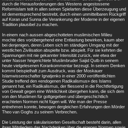
durch die Herausforderungen des Westens angestossene
Reformislam teilt in allen seinen Spielarten diese Überzeugung und
ist dementsprechend bestrebt, durch einen unmittelbaren Rückgriff
auf Koran und Sunna die Verankerung der Moderne in der eigenen
Tradition plausibel zu machen.
In einem nach aussen abgeschotteten muslimischen Milieu
mochte dies vorübergehend eine Entlastung bewirken, kaum aber
bei denjenigen, deren Leben sich im ständigen Umgang mit der
westlichen Zivilisation abspielte bzw. abspielt. Für sie kehrten die
Spannungen mit nie gekannter Intensität zurück, wie etwa der
unter Nasser hingerichtete Muslimbruder Saijid Qutb in seinem
heute vielgelesenen Korankommentar bezeugt. In seinem Denken
kommt beispielhaft zum Ausdruck, was der Moskauer
Islamwissenschafter Ignatjenko in einer 2000 veröffentlichten
Studie treffend den «endogenen Radikalismus» des Islams
genannt hat, ein Radikalismus, der fliessend in die Rechtfertigung
von Gewalt gegen eine Wirklichkeit übergehen kann, die sich dem
von den Muslimen für gottgegeben und übergeschichtlich
erachteten Normen nicht fügen will. Wie man der Presse
entnehmen konnte, bewogen dergleichen Erfahrungen den Mörder
Theo van Goghs zu seinem Verbrechen.
Die Leistung der säkularisierten Gesellschaft besteht darin, allen
ihren Mitgliedern das Nachdenken über die eigenen Normen sowie