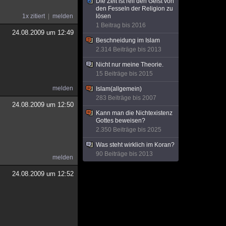
Die Zeit ist reif den Geist von
den Fesseln der Religion zu
1x zitiert
melden
lösen
1 Beitrag bis 2016
24.08.2009 um 12:49
Beschneidung im Islam
2.314 Beiträge bis 2013
Nicht nur meine Theorie.
15 Beiträge bis 2015
melden
Islam(allgemein)
283 Beiträge bis 2007
24.08.2009 um 12:50
Kann man die Nichtexistenz
Gottes beweisen?
2.350 Beiträge bis 2025
Was steht wirklich im Koran?
90 Beiträge bis 2013
melden
24.08.2009 um 12:52