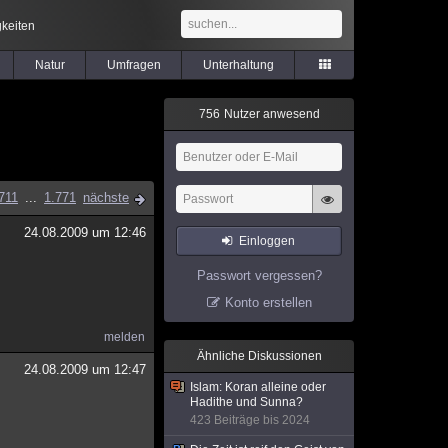
keiten
Natur
Umfragen
Unterhaltung
7
5
6
Nutzer anwesend
711
...
1.771
nächste
24.08.2009 um 12:46
Einloggen
Passwort vergessen?
Konto erstellen
melden
Ähnliche Diskussionen
24.08.2009 um 12:47
Islam: Koran alleine oder
Hadithe und Sunna?
423 Beiträge bis 2024