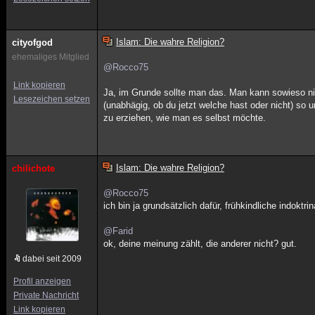
Islam: Die wahre Religion?
cityofgod
ehemaliges Mitglied
@Rocco75
Link kopieren
Ja, im Grunde sollte man das. Man kann sowieso n
Lesezeichen setzen
(unabhägig, ob du jetzt welche hast oder nicht) so 
zu erziehen, wie man es selbst möchte.
Islam: Die wahre Religion?
chilichote
@Rocco75
ich bin ja grundsätzlich dafür, frühkindliche indoktr
@Farid
ok, deine meinung zählt, die anderer nicht? gut.
dabei seit 2009
Profil anzeigen
Private Nachricht
Link kopieren