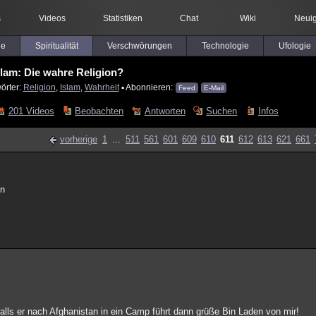
s
Videos
Statistiken
Chat
Wiki
Neuig
le
Spiritualität
Verschwörungen
Technologie
Ufologie
slam: Die wahre Religion?
örter:
Religion
,
Islam
,
Wahrheit
▪ Abonnieren:
Feed
E-Mail
201 Videos
Beobachten
Antworten
Suchen
Infos
vorherige
1
...
511
561
601
609
610
611
612
613
621
661
en
lls er nach Afghanistan in ein Camp führt dann grüße Bin Laden von mir!