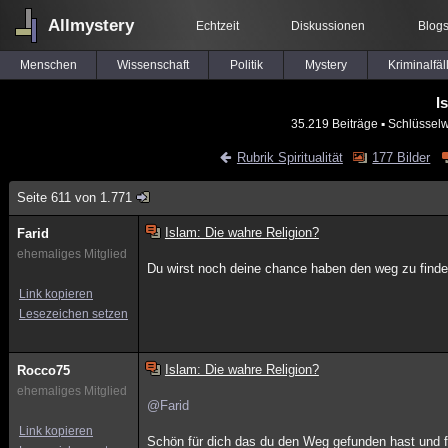
Allmystery
Echtzeit
Diskussionen
Blog
Menschen
Wissenschaft
Politik
Mystery
Kriminalfäl
I
35.219 Beiträge
▪ Schlüsselw
Rubrik Spiritualität
177 Bilder
Seite 611 von 1.771
Islam: Die wahre Religion?
Farid
ehemaliges Mitglied
Du wirst noch deine chance haben den weg zu find
Link kopieren
Lesezeichen setzen
Islam: Die wahre Religion?
Rocco75
ehemaliges Mitglied
@Farid
Link kopieren
Schön für dich das du den Weg gefunden hast und fa