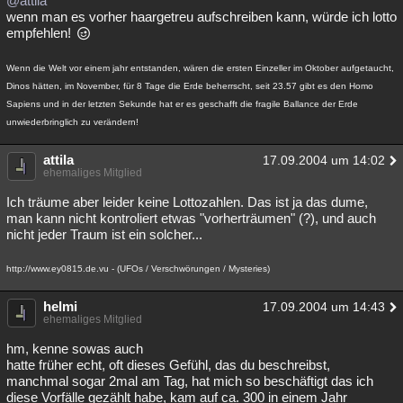
@attila
wenn man es vorher haargetreu aufschreiben kann, würde ich lotto
empfehlen!
Wenn die Welt vor einem jahr entstanden, wären die ersten Einzeller im Oktober aufgetaucht,
Dinos hätten, im November, für 8 Tage die Erde beherrscht, seit 23.57 gibt es den Homo
Sapiens und in der letzten Sekunde hat er es geschafft die fragile Ballance der Erde
unwiederbringlich zu verändern!
attila
17.09.2004 um 14:02
ehemaliges Mitglied
Ich träume aber leider keine Lottozahlen. Das ist ja das dume,
man kann nicht kontroliert etwas "vorherträumen" (?), und auch
nicht jeder Traum ist ein solcher...
http://www.ey0815.de.vu - (UFOs / Verschwörungen / Mysteries)
helmi
17.09.2004 um 14:43
ehemaliges Mitglied
hm, kenne sowas auch
hatte früher echt, oft dieses Gefühl, das du beschreibst,
manchmal sogar 2mal am Tag, hat mich so beschäftigt das ich
diese Vorfälle gezählt habe, kam auf ca. 300 in einem Jahr