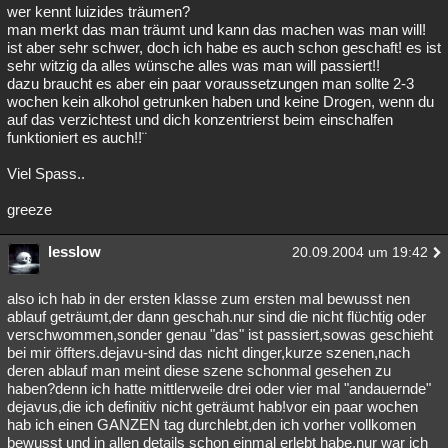
wer kennt luizides träumen?
man merkt das man träumt und kann das machen was man will!
ist aber sehr schwer, doch ich habe es auch schon geschaft! es ist
sehr witzig da alles wünsche alles was man will passiert!!
dazu braucht es aber ein paar voraussetzungen man sollte 2-3
wochen kein alkohol getrunken haben und keine Drogen, wenn du
auf das verzichtest und dich konzentrierst beim einschalfen
funktioniert es auch!!¨
Viel Spass..
greeze
lesslow
20.09.2004 um 19:42
also ich hab in der ersten klasse zum ersten mal bewusst nen
ablauf geträumt,der dann geschah.nur sind die nicht flüchtig oder
verschwommen,sonder genau "das" ist passiert,sowas geschieht
bei mir öffters.dejavu-sind das nicht dinger,kurze szenen,nach
deren ablauf man meint diese szene schonmal gesehen zu
haben?denn ich hatte mittlerweile drei oder vier mal "andauernde"
dejavus,die ich definitiv nicht geträumt hab!vor ein paar wochen
hab ich einen GANZEN tag durchlebt,den ich vorher vollkomen
bewusst und in allen details schon einmal erlebt habe.nur war ich