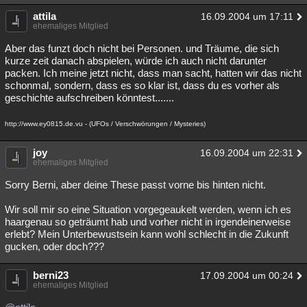
attila
16.09.2004 um 17:11
ehemaliges Mitglied
Aber das funzt doch nicht bei Personen. und Träume, die sich
kurze zeit danach abspielen, würde ich auch nicht darunter
packen. Ich meine jetzt nicht, dass man sacht, hatten wir das nicht
schonmal, sondern, dass es so klar ist, dass du es vorher als
geschichte aufschreiben könntest.......
http://www.ey0815.de.vu - (UFOs / Verschwörungen / Mysteries)
joy
16.09.2004 um 22:31
ehemaliges Mitglied
Sorry Berni, aber deine These passt vorne bis hinten nicht.
Wir soll mir so eine Situation vorgegeaukelt werden, wenn ich es
haargenau so geträumt hab und vorher nicht in irgendeinerweise
erlebt? Mein Unterbewustsein kann wohl schlecht in die Zukunft
gucken, oder doch???
berni23
17.09.2004 um 00:24
ehemaliges Mitglied