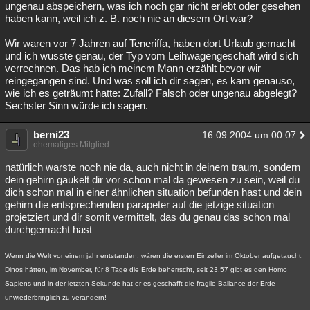
ungenau abspeichern, was ich noch gar nicht erlebt oder gesehen
Besucht
Teilgenommen
Alle
Neue
Geschlossen
haben kann, weil ich z. B. noch nie an diesem Ort war?
Lesenswert
Schlüsselwörter
Wir waren vor 7 Jahren auf Teneriffa, haben dort Urlaub gemacht
und ich wusste genau, der Typ vom Leihwagengeschäft wird sich
verrechnen. Das hab ich meinem Mann erzählt bevor wir
reingegangen sind. Und was soll ich dir sagen, es kam genauso,
wie ich es geträumt hatte: Zufall? Falsch oder ungenau abgelegt?
Sechster Sinn würde ich sagen.
berni23
16.09.2004 um 00:07
ehemaliges Mitglied
natürlich warste noch nie da, auch nicht in deinem traum, sondern
dein gehirn gaukelt dir vor schon mal da gewesen zu sein, weil du
dich schon mal in einer ähnlichen situation befunden hast und dein
gehirn die entsprechenden parapeter auf die jetzige situation
projetziert und dir somit vermittelt, das du genau das schon mal
durchgemacht hast
Wenn die Welt vor einem jahr entstanden, wären die ersten Einzeller im Oktober aufgetaucht,
Dinos hätten, im November, für 8 Tage die Erde beherrscht, seit 23.57 gibt es den Homo
Sapiens und in der letzten Sekunde hat er es geschafft die fragile Ballance der Erde
unwiederbringlich zu verändern!