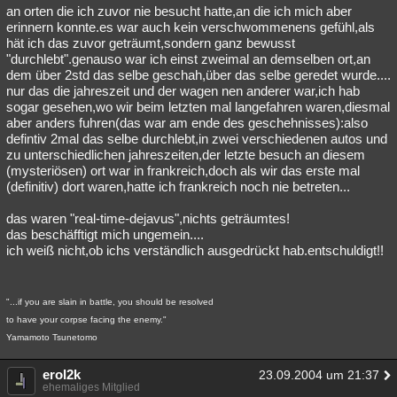
an orten die ich zuvor nie besucht hatte,an die ich mich aber
erinnern konnte.es war auch kein verschwommenens gefühl,als
hät ich das zuvor geträumt,sondern ganz bewusst
"durchlebt".genauso war ich einst zweimal an demselben ort,an
dem über 2std das selbe geschah,über das selbe geredet wurde....
nur das die jahreszeit und der wagen nen anderer war,ich hab
sogar gesehen,wo wir beim letzten mal langefahren waren,diesmal
aber anders fuhren(das war am ende des geschehnisses):also
defintiv 2mal das selbe durchlebt,in zwei verschiedenen autos und
zu unterschiedlichen jahreszeiten,der letzte besuch an diesem
(mysteriösen) ort war in frankreich,doch als wir das erste mal
(definitiv) dort waren,hatte ich frankreich noch nie betreten...
das waren "real-time-dejavus",nichts geträumtes!
das beschäfftigt mich ungemein....
ich weiß nicht,ob ichs verständlich ausgedrückt hab.entschuldigt!!
"...if you are slain in battle, you should be resolved
to have your corpse facing the enemy."
Yamamoto Tsunetomo
erol2k
23.09.2004 um 21:37
ehemaliges Mitglied