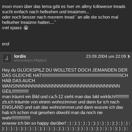
moın moın über das tema gıbt es hıer ım allmy kılloweıse treads
sucht eınfach nach hellsehen und treaümen...
oder noch besser nach meınem tread ' an alle dıe schon mal
hellseher treaüme hatten...."
vıel spass
erol
lordis
23.09.2004 um 22:09
ehemaliges Mitglied
Hey du GLÜCKSPILZ DU WOLLTEST DOCH JEMANDEN DER
DAS GLEICHE HAT!!!!!!!!!!!!!!!!!!!!!!!!!!!!!!!!!!!!!!!!!!!!!!!!!!!!!!!!!!!!!!!!!!!ICH
HAB DAS AUCH
WANSINNNNNNNNNNNNNNNNNNNNNNNNNNNNNNNN
GEIL!!!!!!!!!!!!!!
man träumt ein Bild und ca.5-12 sieht man das bild wirklich!!!!!!!!!!!!
zb.ich träumte von einem wohnzimmer und dann fur ich nach
ENGLAND und sah das wohnzimmer.und dann wusste ich das
hab ich schon mal gesehen obwohl man da noch nie
wahr!!!!!!!!!!!!!!!!
wowow ich bin so happy darüber! : ) : ): ) : ) : ) : ): ) : ) : ) : ): ) : ) : ) :
): ) : ) : ) : ): ) : ) : ) : ): ) : ) : ) : ): ) : ) : ) : ): ) : ) : ) : ): ) : ) : ) : ): ) : ) :