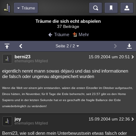
Träume
Bereiche
Träume die sich echt abspielen
37 Beiträge
Echtzeit
Diskussionen
Blogs
Videos
Statistiken
Träume
Mehr
Chat
Wiki
Neuigkeiten
Seite
2
/ 2
meine Rubriken
berni23
15.09.2004 um 20:51
Menschen
Wissenschaft
Politik
Mystery
Kriminalfälle
ehemaliges Mitglied
Spiritualität
Verschwörungen
Technologie
Ufologie
eigentlich nennt mann sowas déjavú und das sind informationen
die falsch oder ungenau abgespeichert wurden
Natur
Umfragen
Unterhaltung
Wenn die Welt vor einem jahr entstanden, wären die ersten Einzeller im Oktober aufgetaucht,
weitere Rubriken
Dinos hätten, im November, für 8 Tage die Erde beherrscht, seit 23.57 gibt es den Homo
Philosophie
Träume
Orte
Esoterik
Literatur
Sapiens und in der letzten Sekunde hat er es geschafft die fragile Ballance der Erde
unwiederbringlich zu verändern!
Astronomie
Helpdesk
Gruppen
Gaming
Filme
joy
15.09.2004 um 22:36
ehemaliges Mitglied
Musik
Clash
Verbesserungen
Allmystery
English
Berni23, wie soll denn mein Unterbewustsein etwas falsch oder
Übersichten