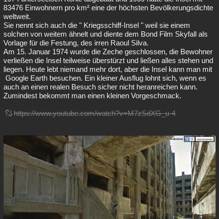
83476 Einwohnern pro km² eine der höchsten Bevölkerungsdichte
Besucht
Teilgenommen
Alle
Neue
Geschlossen
weltweit.
Sie nennt sich auch die " Kriegsschiff-Insel " weil sie einem
Lesenswert
Schlüsselwörter
solchen von weitem ähnelt und diente dem Bond Film Skyfall als
Vorlage für die Festung, des irren Raoul Silva.
Am 15. Januar 1974 wurde die Zeche geschlossen, die Bewohner
verließen die Insel teilweise überstürzt und ließen alles stehen und
liegen. Heute lebt niemand mehr dort, aber die Insel kann man mit
Google Earth besuchen. Ein kleiner Ausflug lohnt sich, wenn es
auch an einen realen Besuch sicher nicht heranreichen kann.
Zumindest bekommt man einen kleinen Vorgeschmack.
https://www.youtube.com/watch?v=M7zSdXG_u-4