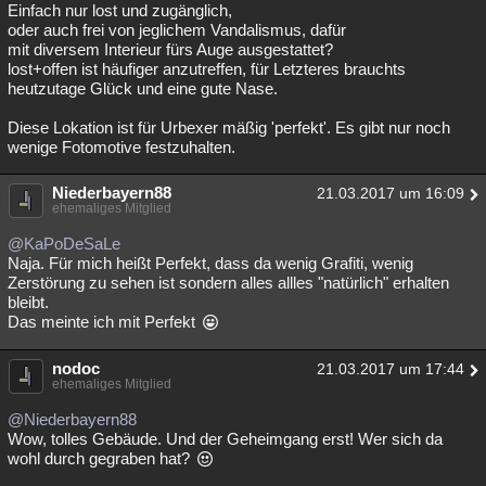
Einfach nur lost und zugänglich,
oder auch frei von jeglichem Vandalismus, dafür
mit diversem Interieur fürs Auge ausgestattet?
lost+offen ist häufiger anzutreffen, für Letzteres brauchts
heutzutage Glück und eine gute Nase.
Diese Lokation ist für Urbexer mäßig 'perfekt'. Es gibt nur noch
wenige Fotomotive festzuhalten.
Niederbayern88
21.03.2017 um 16:09
ehemaliges Mitglied
@KaPoDeSaLe
Naja. Für mich heißt Perfekt, dass da wenig Grafiti, wenig
Zerstörung zu sehen ist sondern alles allles "natürlich" erhalten
bleibt.
Das meinte ich mit Perfekt
nodoc
21.03.2017 um 17:44
ehemaliges Mitglied
@Niederbayern88
Wow, tolles Gebäude. Und der Geheimgang erst! Wer sich da
wohl durch gegraben hat?