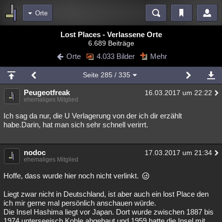
Orte
Bereiche
Lost Places - Verlassene Orte
6.689 Beiträge
Echtzeit
Diskussionen
Blogs
Videos
Statistiken
Orte
4.033 Bilder
Mehr
Chat
Wiki
Neuigkeiten
Seite
285
/ 335
meine Rubriken
Peugeotfreak
16.03.2017 um 22:22
Menschen
Wissenschaft
Politik
Mystery
Kriminalfälle
ehemaliges Mitglied
Spiritualität
Verschwörungen
Technologie
Ufologie
Ich sag da nur, die U Verlagerung von der ich dir erzählt
habe.Darin, hat man sich sehr schnell verirrt.
Natur
Umfragen
Unterhaltung
weitere Rubriken
nodoc
17.03.2017 um 21:34
ehemaliges Mitglied
Philosophie
Träume
Orte
Esoterik
Literatur
Hoffe, dass wurde hier noch nicht verlinkt.
Astronomie
Helpdesk
Gruppen
Gaming
Filme
Liegt zwar nicht in Deutschland, ist aber auch ein lost Place den
ich mir gerne mal persönlich anschauen würde.
Musik
Clash
Verbesserungen
Allmystery
English
Die Insel Hashima liegt vor Japan. Dort wurde zwischen 1887 bis
Übersichten
1974 unterseeisch Kohle abgebaut und 1959 hatte die Insel mit