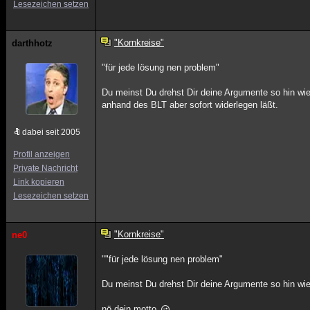
Lesezeichen setzen
"Kornkreise"
darthhotz
"für jede lösung nen problem"
Du meinst Du drehst Dir deine Argumente so hin wie
anhand des BLT aber sofort widerlegen läßt.
dabei seit 2005
Profil anzeigen
Private Nachricht
Link kopieren
Lesezeichen setzen
"Kornkreise"
ne0
""für jede lösung nen problem"
Du meinst Du drehst Dir deine Argumente so hin wi
nö,dein motto