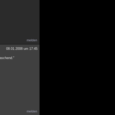
melden
08.01.2008 um 17:45
raschend."
melden