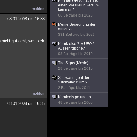
Können UFOs auch aus
einen Paralleluniversum
melden
kommen?
66 Beiträge bis 2026
08.01.2008 um 16:33
Meine Begegnung der
dritten Art
331 Beiträge bis 2026
 nicht gut geht, was sich
Kornkreise ?! « UFO /
Ausserirdische?
98 Beiträge bis 2010
The Signs (Movie)
28 Beiträge bis 2010
Seit wann geht der
"Ufomythos" um ?
2 Beiträge bis 2011
melden
Kornkreis gefunden
48 Beiträge bis 2005
08.01.2008 um 16:36