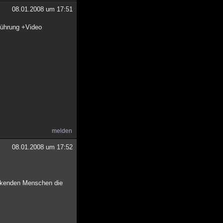
08.01.2008 um 17:51
sführung +Video
melden
08.01.2008 um 17:52
kenden Menschen die