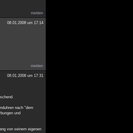
melden
08.01.2008 um 17:14
melden
08.01.2008 um 17:31
aschend.
banduhren nach "dem
ärbungen und
lang von seinem eigenen