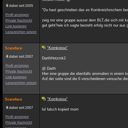
dabei seit 2005
"Du hast geschrieben das es Kornkreisforschern beru
Profil anzeigen
zeig mir eine gruppe ausser dem BLT,die sich mit k
Private Nachricht
gut geht?wie ich sagte besteht erfolg nicht nur aus 
Link kopieren
Lesezeichen setzen
"Kornkreise"
Scareface
dabei seit 2007
DarthHotzmk2
Profil anzeigen
@ Darth
Private Nachricht
Hier eine gruppe die ebenfalls anomalien in einem ko
Link kopieren
Auf der seite sind die 6 verscheidenen versuche di
Lesezeichen setzen
"Kornkreise"
Scareface
dabei seit 2007
lol falsch kopiert mom
Profil anzeigen
Private Nachricht