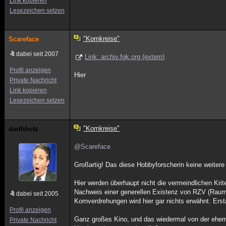
Link kopieren
Lesezeichen setzen
"Kornkreise"
Scareface
dabei seit 2007
Link: archiv.fgk.org (extern)
Profil anzeigen
Hier
Private Nachricht
Link kopieren
Lesezeichen setzen
"Kornkreise"
darthhotz
@Scareface
Großartig! Das diese Hobbyforscherin keine weitere
Hier werden überhaupt nicht die vermeindlichen Kr
Nachweis einer generellen Existenz von RZV (Raum
dabei seit 2005
Kornverdrehungen wird hier gar nichts erwähnt. Erst
Profil anzeigen
Ganz großes Kino, und das wiedermal von der ehema
Private Nachricht