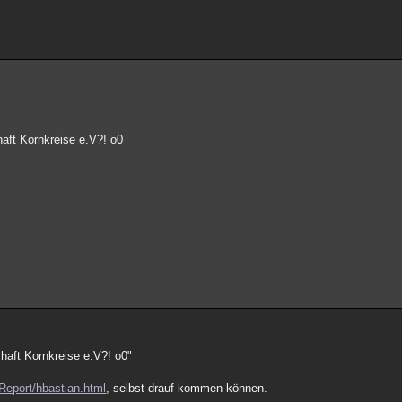
ft Kornkreise e.V?! o0
aft Kornkreise e.V?! o0"
g/Report/hbastian.html
, selbst drauf kommen können.