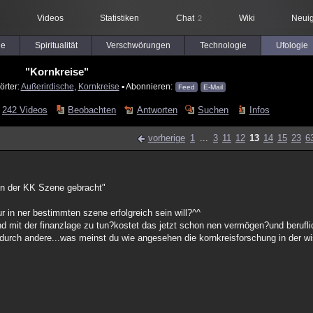
Videos
Statistiken
Chat
Wiki
Neuig
2
le
Spiritualität
Verschwörungen
Technologie
Ufologie
"Kornkreise"
örter:
Außerirdische
,
Kornkreise
▪ Abonnieren:
Feed
E-Mail
242 Videos
Beobachten
Antworten
Suchen
Infos
vorherige
1
...
3
11
12
13
14
15
23
6
in der KK Szene gebracht"
r in ner bestimmten szene erfolgreich sein will?^^
mit der finanzlage zu tun?kostet das jetzt schon nen vermögen?und beruflich
durch andere...was meinst du wie angesehen die kornkreisforschung in der wi