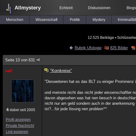
Allmystery
Echtzeit
Diskussionen
Blogs
Menschen
Wissenschaft
Politik
Mystery
Kriminalfäl
12.525 Beiträge
▪ Schlüsselw
Rubrik Ufologie
825 Bilder
Seite 13 von 631
"Kornkreise"
ne0
"Desweiteren hat es das BLT zu einiger Prominenz 
und meinste nicht das nicht jeder wissenschaftler nu
davon abgesehen was hat nen besuch in deutschland 
nicht nur am geld sondern auch in der anerkennung 
ist?...für jede lösung nen problem^^
dabei seit 2005
Profil anzeigen
Private Nachricht
Link kopieren