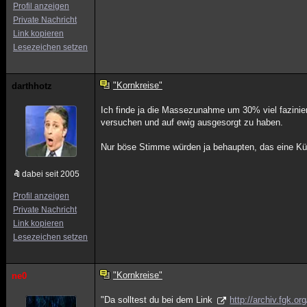
Profil anzeigen
Private Nachricht
Link kopieren
Lesezeichen setzen
"Kornkreise"
darthhotz
Ich finde ja die Massezunahme um 30% viel fazinie
versuchen und auf ewig ausgesorgt zu haben.
Nur böse Stimme würden ja behaupten, das eine Kü
dabei seit 2005
Profil anzeigen
Private Nachricht
Link kopieren
Lesezeichen setzen
"Kornkreise"
ne0
"Da solltest du bei dem Link
http://archiv.fgk.or