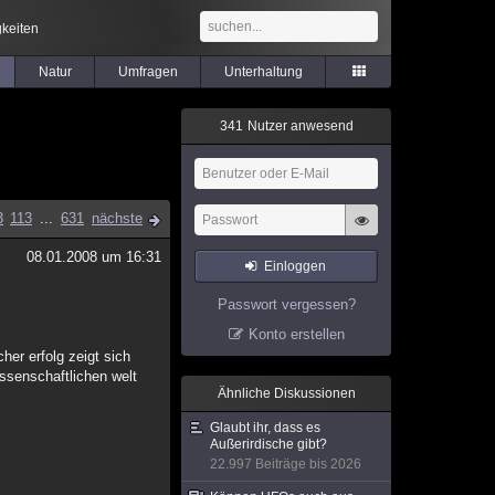
keiten
Natur
Umfragen
Unterhaltung
3
4
1
Nutzer anwesend
3
113
...
631
nächste
08.01.2008 um 16:31
Einloggen
Passwort vergessen?
Konto erstellen
er erfolg zeigt sich
ssenschaftlichen welt
Ähnliche Diskussionen
Glaubt ihr, dass es
Außerirdische gibt?
22.997 Beiträge bis 2026