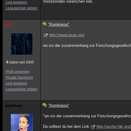
Vorsitzenden verarschen ließ.
Link kopieren
Lesezeichen setzen
"Kornkreise"
ne0
http://www.nicap.org/
wo isn der zusammenhang zur Forschungsgesellscha
dabei seit 2005
Profil anzeigen
Private Nachricht
Link kopieren
Lesezeichen setzen
"Kornkreise"
darthhotz
"wo isn der zusammenhang zur Forschungsgesellsch
Da solltest du bei dem Link
http://archiv.fgk.or